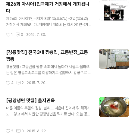
네 이웃과 함께 다녀온 계곡인데요. 파주 적성면에 있는 '영
제26회 아시아1인극제가 거창에서 개최됩니
국군설마리전투추모공원'에 있는 계곡입니다. 적성면 소재
다
지 바로 근처에 있어서 찾아가기 쉽습니다. 방화동에서 토
글 내용
요일 오전 10시 경에 출발했는데 1시간 가량 걸렸네요. 차
제26회 아시아1인극제가 8월1일(토요일)~2일(일요일)
가 하나도 막히지 않아서 정말 좋았습니다. 네비에 '영국군
거창에서 개최됩니다. 거창에서 개최되는 아시아1인극제
설마리전투추모공원'을 찍고 출발했습니다. 도착했을때는
는 무용, 마임, 음악 등 다양한 분야의 아시아 각국 1인극 배
작성시간
1
0
2015. 7. 30.
차가 몇대 없었는데 점심 시간쯤 되니 주차장이 꽉 차더군
우가 참여하는 역사적인 축제입니다. 행사가 개최되는 삼
요. 물이 그리 많지는 않아서 실망하..
봉산문화예술학교(경상남도 거창군 고제면 봉산리 624번
지)는 폐교된 쌍봉초등학교를 리모델링한 문화공간입니다.
[강릉맛집] 전국3대 짬뽕집, 교동반점_교동
수려한 자연이 곁에 있는 거창으로 오셔서 1인극제도 즐기
짬뽕
고 뜻깊은 휴가도 보내시기 바랍니다. 삼봉산문화예술학교
글 내용
는 캠핑(장소 임대료 3만원)과 숙식도 가능하니 관심있는
강릉맛집 : 교동반점 짬뽕 속초에서 놀다가 서울로 올라오
분은 055-944-5646으로 문의하시기 바랍니다. 1인극
는 길은 영동고속도로를 이용하기로 결정해서 강릉으로 이
제 프로그램은 8월1일 토요일 오전10시부터 이원하님의
동했습니다. 때마침 저녁을 먹을 시간이어서 강릉에서 무
작성시간
4
2
2015. 7. 20.
우리놀이체험이 진행되고, 오후4시부터는 황해도 작두굿,
엇을 먹을까 고민을 했죠. 교동짬뽕을 먹을까. 초당순두부
오후7시 이우주님과 삼성궁 한풀선사의 아시..
를 먹을까. 아니면 그래도 바다에 왔으니 짬뽕을 먹을까. 고
민 끝에 '교동짬뽕'을 선택해서, 폭풍검색. 검색결과 여러
[평양냉면 맛집] 을지면옥
중국집에 있었지만 가장 오래된 교동반점으로 향하기로 했
글 내용
더운 여름의 주말의 점심. 날씨도 더운데 집에서 뭐 해먹기
습니다. 처음엔 교동짬뽕을 검색하니 다른 중국집에 나와
도 그렇고 해서 시원한 평양냉면을 먹기로 했다. 오늘 공략
서 그곳으로 가려 했으나 댓글을 보니 그곳은 그냥 교동에
할 평양냉면 맛집은 을지로의 '을지면옥'. 올해 개인적 목표
있는 동네 중국집이라 하여 교동반점으로 출발. 강릉시내
(?) 중의 하나가 지방 야구장(대구, 광주, 마산 등등)과 평양
번화가는 아니고 일반 주택가 큰길에 위치해 있더군요. 주
작성시간
2
0
2015. 6. 29.
냉면 맛집 가보기이다. 수요미식회에 소개될 정도로 평양
차장이 없어서 주변 골목에 차를 세우고 가게에 입장. 찾아