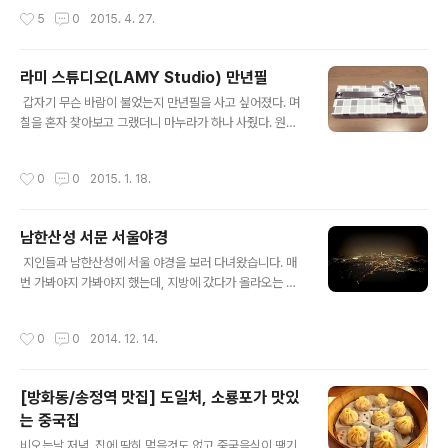
좀 더 세심하게 볼 수 있어서 더욱 좋았습니다. 청보리의 푸
왔으니 그동안 계속 와보고 싶었던 선운사는 들리고 서울
작성시간
5
0
2015. 4. 27.
른 물결이 끝이 없이 펼쳐져 있습니다..
로 올라가야 할 것 같아서다. 청보리밭 축제장 근처가 차도
많이 밀리고, 접촉 사고도 나서 나오는데 좀 시간이 걸렸지
만 선운사까지는 그리 멀지 않았다. 오후 5시경에 도착했
라미 스튜디오(LAMY Studio) 만년필
는데 많은 인파들이 빠져나가서 고즈넉한 고찰을 마음껏
글 내용
즐길 수 있었다. 주차료 2000원을 내고, 선운사로 걸어갔
​​​ 갑자기 무슨 바람이 불었는지 만년필을 사고 싶어졌다. 며
다. 사진을 찍진 않았지만 요즘은 어딜가나(휴게소 & 유명
칠을 혼자 찾아보고 그랬더니 마누라가 하나 사줬다. 원래
관광지) 페루인지 어디인지 정체모를 인디언 음악들이 흥
는 롯데몰에서 살려고 했으나 인터넷가보다 무려 5만원이
겹게(?) 들려온다. 외국인이 와서 보면 여기가 한국인지 남
비싸서 포기하고 결국 인터넷에서 구입! 포장을 뜯고, 카트
작성시간
0
0
2015. 1. 18.
미인지 헷갈릴것 같다는 쓸데없는 걱정이 ..
리지를 끼고 이름을 몇번 써봤다. 아직 잘 모르겠다. 이 녀
석과 친해지길...
남한산성 서문 서울야경
글 내용
​ 지인들과 남한산성에 서울 야경을 보러 다녀왔습니다. 매
번 가봐야지 가봐야지 했는데, 지방에 갔다가 올라오는 길
에 다녀왔습니다. 남한산성 어디로 가야 서울 야경을 잘 볼
수 있을까. 주차는 어디에 해야 하나 고민되서 고속도로 휴
작성시간
0
0
2014. 12. 14.
게소에서 검색을 해봤는데, 남한산성 서문이 야경 포인트
라고 하더군요. 그래서 네비에 주소를 &#039;국청사&#
039;로 찍고 출발했습니다. 성남시로 접어들어 좁고 구불
[방화동/송정역 맛집] 도일처, 소룡포가 맛있
구불한 산길을 오르자 로타리가 나왔습니다. 로타리에서
는 중국집
네비를 따라 다시 더 험한 산길을 올라가다보니 공터가 나
글 내용
와 차를 세우고 어두운 산길을 아이폰 후레쉬를 켜고 걸었
비오는날 저녁. 집에 딱히 먹을것도 없고 중국음식이 땡기