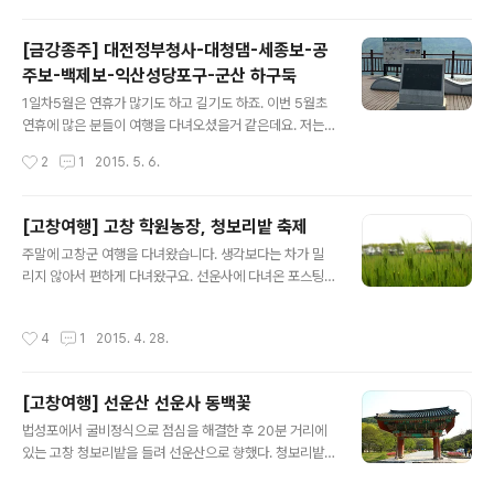
냉면 애호가들의 사랑을 받고 있는 곳이라고 한다. 12시를
간 시간이 7시 30분 정도였는데 가게안은 ..
조금 넘어 도착한 을지면옥. 주차장이 따로 없어 유료주차
[금강종주] 대전정부청사-대청댐-세종보-공
장에 세워야 한다. 길가엔 자리가 몇개 없어서 근처 유료주
주보-백제보-익산성당포구-군산 하구둑
차장에 주차했으나 결론은 돈을 안받더라. 운이 좋았던건
글 내용
지 주말엔 안받는건지는 확인불가. 어쨌든 가까운 곳에 차
1일차5월은 연휴가 많기도 하고 길기도 하죠. 이번 5월초
를 대고 들어간 을지면옥. 인테리어는 아주 서민적(?)이다.
연휴에 많은 분들이 여행을 다녀오셨을거 같은데요. 저는
워낙 유명한 곳이라서 사람들이 많을 것으로 예상하고 갔
지인들과 함께 금강종주를 하기로 하고 다녀왔습니다. 지
작성시간
2
1
2015. 5. 6.
지만 이게웬일. 대기없이 ..
난해 국토종주를 다녀왔고, 얼마전에 한강종주를 마쳤는데
고향인 충청도 금강을 달려봤습니다. 간단한 후기를 남겨
봅니다.(사진이 별로 없습니다) 금강종주의 첫날인 토요일,
[고창여행] 고창 학원농장, 청보리밭 축제
7호선에 자전거를 싣고 고속버스터미널로 갔습니다. 금강
글 내용
주말에 고창군 여행을 다녀왔습니다. 생각보다는 차가 밀
종주는 기차를 타고 내려가서 신탄진역에서 대청댐 인증센
리지 않아서 편하게 다녀왔구요. 선운사에 다녀온 포스팅
터로 가는 것이 최선이지만 아시다시피 무궁화호의 자전거
을 이미 했는데 선운사를 들리기전에 먼저 법성포에서 굴
칸은 예매가 일찍 끝나버렸습니다. 그렇다고 예전처럼 무
비정식을 먹고, 20분정도 거리인 청보리밭으로 이동했습
작정 기차에 자전거를 실었다가는 역무원한테 제지당할수
작성시간
4
1
2015. 4. 28.
니다. 2015/04/27 - [그곳에 가면] - [고창여행] 선운산
있어서 그냥 마음 편하게 버스를 타고 가기로 했습니다. 서
선운사 동백꽃 점심을 먹고 오후 1시쯤 청보리밭 축제가 열
울에서 대전고속버스터미널로 갈수도 있었지만 복잡한 ..
리고 있는 고창 학원농장에 도착했는데 그때부터 슬슬 차
[고창여행] 선운산 선운사 동백꽃
들이 몰려오기 시작했습니다. 입구부턴 끝이 안보이게 차
글 내용
들이 밀려 있었구요. 그래서 근처 공터에 차를 세운후에 축
법성포에서 굴비정식으로 점심을 해결한 후 20분 거리에
제장소까지 걸어서 갔습니다. 차를 타고 주차장까지 갔으
있는 고창 청보리밭을 들려 선운산으로 향했다. 청보리밭
면 더 좋았겠지만, 어쩔수 없이 걸었는데 청보리밭 풍경을
에서 많이 걸어서 피곤했지만, 그래도 멀리 고창까지 내려