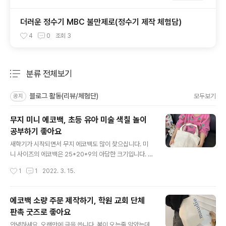
더러운 정수기 MBC 불만제로(정수기 제작 체험담)
4
0
조회
3
분류 전체보기
주요 글 목록
블로그 활동(리뷰/체험단)
모두보기
공지
무지 미니 에코백, 초등 유아 미술 색칠 놀이
공부하기 좋아요
글 내용
새학기가 시작되면서 무지 에코백도 많이 찾으십니다. 미
니 사이즈의 에코백은 25*20*9의 아담한 크기입니다. 아
래 사진은 6살 아이가 든 모습인데요. 들고 다니기 적당한
작성시간
1
1
2022. 3. 15.
크기입니다. 귀엽고 작은 사이즈이다보니 고학년이나 어른
보다는 유아나 초등학교 저학년들이 많이 찾는 사이즈입니
다. 학교 준비물을 챙겨갈때도 좋고, 초등학생이나 어린이
에코백 소량 주문 제작하기, 학원 교회 단체
집 유치원에서 미술 시간에 색칠 꾸미기 하기에도 좋은 사
판촉 굿즈로 좋아요
이즈에요. 미니 에코백에 패브릭 마카나 크레파스만 있다
글 내용
면 세상에 하나 뿐인 나만의 에코백이 탄생하지요. 무지 에
안녕하세요. 오랜만에 글을 씁니다. 봄이 오는줄 알았는데,