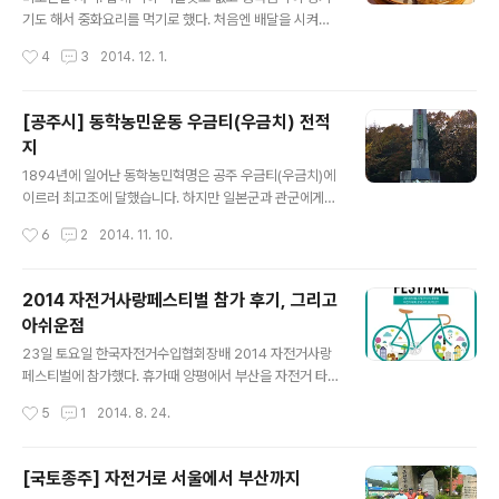
습니다. 공터에서 5분 정도 올라가자 아주 작은 절 &#03
기도 해서 중화요리를 먹기로 했다. 처음엔 배달을 시켜먹
9;국청사&#039;가 나왔는데요. 이 절의 마당을 오른쪽으
을라고 했는데 중국요리 배달이 맛도 그렇고 위생도 좀 꺼
작성시간
4
3
2014. 12. 1.
로 가로질러 조금만 더 올라가면 ..
림직해서 방화동 근처의 중국요리 맛집을 찾아가기로 했
다. 그래서 생각난 곳이 원차우와 도일처인데, 원차우보다
는 전통이 있는 도일처로 가기로 결정. 일요일 저녁에 갔는
[공주시] 동학농민운동 우금티(우금치) 전적
데 자리가 만석이었다. 출입구쪽에 겨우 자리가 나서 소룡
지
포와 짬뽕, 그리고 짜장면을 주문했다. 원래는 탕수육을 시
글 내용
킬려고 했으나 도일처는 소룡포가 맛있던 기억이 나서 탕
1894년에 일어난 동학농민혁명은 공주 우금티(우금치)에
수육을 포기하고 소룡포를 주문했다. 지인이 양장피가 맛
이르러 최고조에 달했습니다. 하지만 일본군과 관군에게
있다고 제보를 해서 다음에는 양장피와 부추만두를 먹어봐
무려 10만여명이 대량 학살을 당해 동학농민운동은 그 기
작성시간
6
2
2014. 11. 10.
야 겠다. 도일처에 가면 마치 내가 중국의 어느 도시의 현지
세가 꺾이게 됩니다. 우금티 고개는 공주시 외곽에 있는데
음식점에 온 느낌이 든다. 종업원들끼리 중국어로..
공주시의 남쪽 관문 역할을 하는 곳입니다. 당시 공주 관아
를 점령하기 위해 모여든 농민군들은 이 고개를 반드시 넘
2014 자전거사랑페스티벌 참가 후기, 그리고
어야만 공주시내로 진입할 수 있었습니다. 지금은 덩그러
아쉬운점
니 전적비만 남아 있고, 고개 주변은 등산로로 활용되고 있
글 내용
습니다. 1973년에 세워진 전적비의 모습인데 낡은 모습이
23일 토요일 한국자전거수입협회장배 2014 자전거사랑
마치 그 당시 농민들의 처지를 떠오르게 하는 것 같았습니
페스티벌에 참가했다. 휴가때 양평에서 부산을 자전거 타
다. 전적비에는 박정희 대통령의 글이 남겨져 있는데 누군
고 다녀온 이후 한동안 잠잠했던 자전거에 대한 사랑이 다
작성시간
5
1
2014. 8. 24.
가 박정희 대통령의 이름을 지웠다고 하네요. 전적비 앞뒤
시 뜨거워지고 있다. 자전거에 대한 관심도 많고, 시간이 나
에는 추모하는 글이 있는데 곳곳이 훼손된..
면 자전거를 많이 타려고 노력하고 있다. 자전거사랑페스
티벌에는 다양한 프로그램들과 대회도 있었으나 실력이 미
[국토종주] 자전거로 서울에서 부산까지
천한 우리는 여의도에서 미사리까지 여유있게 달릴수 있는
글 내용