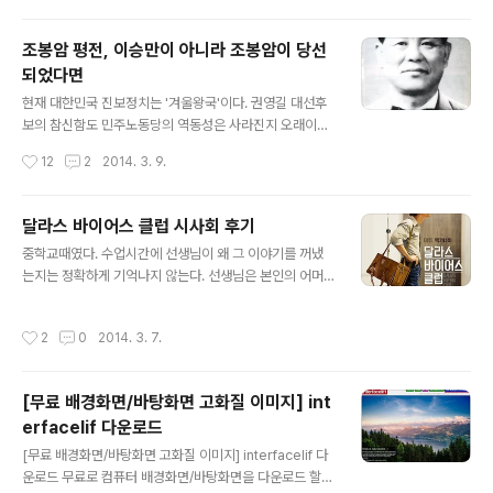
즐길거리가 많으니 데이트코스로 좋을것 같다. 내가 관람
있습니다. 그렇지만 결과가 좋지 않은 경우가 많았습니다.
한 공연은 마녀 엘파바 역에 옥주현, 글린다 역에 정선아,
..
조봉암 평전, 이승만이 아니라 조봉암이 당선
피에로 역에 조상웅, 오즈의 마법사 역에 남경주가 출연했
되었다면
다. 주인공들은 더블 캐스팅인데 좋은 선택(?)이었던것 같
글 내용
다. 개인적으로 아이돌을 비롯한 연예인들이 인기를 이용
현재 대한민국 진보정치는 '겨울왕국'이다. 권영길 대선후
해 뮤지컬 주연으로 공연하는 것을 별로 좋아하지 않는다.
보의 참신함도 민주노동당의 역동성은 사라진지 오래이다.
다른 엘파바의 공연은 보지 못해서 잘 모르겠지만 옥주현
진보정당끼리도 수없이 분열되어 안그래도 적은 세력들이
작성시간
12
2
2014. 3. 9.
의 연기와 노래는 여타의 연예인들보다는 ..
갈기갈기 찢어진지 오래이다. 민주당의 일부 세력이 대체
하고는 있지만 민주당의 틀안에서 진보정치를 하는 것은
분명 한계가 있다. 물론 아직 일부정당이 진보정치를 추구
달라스 바이어스 클럽 시사회 후기
하고 있지만 수적열세와 시대에 뒤떨어진 사상으로 국민들
글 내용
중학교때였다. 수업시간에 선생님이 왜 그 이야기를 꺼냈
에게 외면받고 있는 것이 현실이다. 하지만 대한민국의 현
는지는 정확하게 기억나지 않는다. 선생님은 본인의 어머
실은 진보정치를 필요로 하고 있다. 집권세력이 몇번 바뀌
니가 암 말기 환자인데 더 이상의 치료는 힘들다고 했다. 때
고, 저마다 서민들을 위한 정당이라고 하지만 서민의 삶은
문에 고통을 조금이라도 덜어드리기 위해서 불법인줄 알지
크게 나아지지 않고 있는 것이 현실이다. 2014년에도 노
작성시간
2
0
2014. 3. 7.
만 양귀비를 재배해서 복용하게 했다는 것이다. 양귀비는
동탄압은 계속되고 있고, 헌법에 보장된 파업의 권리도 공
마약인 아편의 재료이다. 자식의 입장에서 고통스러워 하
권력에 의해 짓밟히고 있다. 격차가 더욱 벌어지고 ..
는 부모님께 해드릴수 있는건 불법이라도 그것이 최선이었
[무료 배경화면/바탕화면 고화질 이미지] int
다는 생각이 든다. 우리 주변에 민간요법이나 침뜸등으로
erfacelif 다운로드
치료행위를 하는 분들이 있다. 현대 의학이 못고치는 병들
글 내용
을 고치기도 하지만 심각한 부작용을 가져오기도 한다. 전
[무료 배경화면/바탕화면 고화질 이미지] interfacelif 다
통의 치료방법이라고 해도 맹신하면 안될 것이다. 그래서
운로드 무료로 컴퓨터 배경화면/바탕화면을 다운로드 할