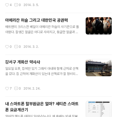
정부에서는 각종 규제를 만들고 자격증 제도를 시행한다.
수 있는 사이트를 소개해드립니다. 오늘 소개해드릴 사이
작성시간
4
0
2014. 3. 5.
부작용을 줄이기 위해 자격이 있는 의료인만 치료행위를..
트는 http://interfacelift.com/ 입니다. 무료로 배경화
면/바탕화면을 다운받을 수 있는 곳은 많지만 양과 질을 모
두 보증해주는 곳은 드물다고 생각됩니다. 그런점에서 int
아메리칸 허슬 그리고 대한민국 공권력
erfacelift는 아주 훌륭한 사이트라고 말씀드리고 싶습니
글 내용
배트맨의 크리스찬 베일이 아메리칸 허슬의 사기꾼으로 돌
다. 사이트에 들어가서 오른쪽 상단에 있는 버튼을 클릭합
아왔다. 잘생긴 얼굴은 어디로 사라지고, 둥글한 얼굴과 덥
니다. 그 다음엔 상단에는 카테고리를 선택할 수 있고, 하단
수룩한 털, 그리고 불룩한 배를 보여준다. 아내가 배트맨에
에서는 해당 이미지를 볼 수 있습니다. interfacelif 에서
나온 배우라고 했지만 배트맨과 전혀 매치가 안되는 얼굴
는 컴퓨터 바탕화면/배경화면 뿐만 아니라 아이폰과 안드
작성시간
0
0
2014. 3. 2.
과 몸이었다. 그만큼 아메리칸 허슬의 사기꾼 모습으로 완
로이드폰의 배경화면/바탕화면도 다운받을 수 있고, 2개
벽한 변신을 했다는 증거일 것이다. 배트맨과 배나온 사기
의..
꾼은 극과 극의 캐릭터이지만 둘다 너무나 잘 어울린다. 영
강서구 개화산 약사사
화를 본 후기를 말하자면 결과적으론 우리날에서는 큰 인
글 내용
기를 얻기 힘들겠다는 생각이다. 물론 개인적으로는 재미
일요일 오후, 집에만 있기 그래서 아내와 함께 근처로 산책
있게 보았지만 미국식의 유머와 미국의 70년대 사회적 배
을 갔다. 집 근처에 개화산이 있는데 산책로가 잘 정비되어
경이 우리나라에서 대중적으로 통하기엔 쉽지 않을 것 같
있어 운동하기에 참 좋다. 개화산은 산이라고 하기에 좀 뭐
다. 출연 캐릭터 모두 정상적이기보다는 자신들의 이익을
한 높이이다. 시골 같았으면 이름모를 언덕 정도였을텐데,
작성시간
7
0
2014. 2. 24.
위해 상대를 어떻게 하면 이용해 먹을까만 고민하는..
서울에 있다보니 산 취급(?)을 받는다. 개화산 정상엔 군부
대가 있고 그 밑에는 약사사라는 조계종 사찰이 있다. 근처
에 살면서 개화산은 자주 가보았는데 약사사는 처음 가보
내 스마트폰 할부원금은 얼마? 세티즌 스마트
았다. 어느쪽으로 오르던 간에 개화산 높이도 낮고, 크기도
폰 요금계산기
작기 때문에 약사사로 쉽게 통할 수 있다. 또한 입구까지 차
글 내용
량으로도 오를 수 있기 때문에 접근이 상당히 쉽다. 지난해
얼마전 핸드폰 대란이 일어났습니다. 제 후배는 밤새 잠복