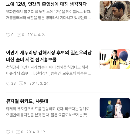
했다. 회사가 근처라 7시경에 도착했다. 다행히 빈자리가
노예 12년, 인간의 존엄성에 대해 생각하다
몇곳 있어서 기다리지 않고 앉았다. 자리에 앉자마자 몰려
글 내용
영화관에서 볼 기회를 놓친 노예 12년을 케이블tv로 봤다.
오는 사람들. 금새 계단 밑까지 기다리는 사람들로 가득찼
개봉할때부터 극찬을 받은 영화라서 기다리고 있었는데 바
다. 조금만 늦었다면 기약없이 기다릴뻔 했다. 그만큼 당산
쁜 일정때문에 tv로 보게 되었다. tv로 영화보는 것을 그다
허브족발이 유명하고 맛도 좋다는 증거. 당산 허브족발은
지 좋아하지는 않는다. 아무리 재미있는 영화도 집에서 보
앞다리와 뒷다리를 구분해서 판다. 당연히 맛있는 앞다리
작성시간
0
0
2014. 4. 2.
면 그 감동과 재미가 잘 느껴지지 않기 때문이다. 다행히 노
의 가격이 비싸다. 우리는 매운족발과 허브족발을 앞다리
예 12년은 드라마라서 특수효과나 음향이 중요하지 않기
(37,000원)로 반반 주문했다. 드디어 ..
때문에 집에서도 편안하게 볼 수 있었다. 무엇보다 배우와
이만기 새누리당 김해시장 후보의 열린우리당
스토리가 가진 힘이 커서 한눈팔지 않고, 빨기감기 하지 않
마산 출마 시절 선거홍보물
고 재미있게 볼 수 있었다. 특히 이 영화에는 조연으로 브래
글 내용
드 피트, 베네딕트 컴버배치 같은 유명배우가 등장해 보는
천하장사 이만기씨가 방송에 이어 정치를 하겠다고 해서
재미도 쏠쏠하다. 노예 12년은 제목처럼 인신매매로 팔려
이슈가 되었습니다. 천하장사, 방송인, 교수로서 이름을 높
간 자유 흑인이 노예로 12년동안 생활한 솔로몬 노섭의 실
이고 있는데 갑자기 김해시장에 도전한다고 해서 많은 분
작성시간
23
9
2014. 3. 24.
화를 영화로 만들었다. ..
들이 고개를 갸우뚱한게 사실입니다. 하지만 이만기씨가
정치에 도전하는 것은 이번이 처음이 아닙니다. 2004년
총선에서 김해가 아닌 마산에서 새누리당이 아닌 열린우리
뮤지컬 위키드, 샤롯데
당 후보로 출마했었습니다. 지역도 당도 다르게 출마했던
글 내용
화제의 뮤지컬 위키드를 관람하고 왔다. 바쁘다는 핑계로
분이 이번엔 정반대의 이념을 가진 정당 소속으로 출마하
오랜만에 뮤지컬을 본것 같다. 물론 요즘도 바쁘기는(특히
겠다고 하니 생뚱맞다는 생각도 드는게 사실입니다. 새누
아내가) 하지만 후배가 고맙게도 표를 구해줘서 좋은 시간
리당으로 김해시장에 도전하는 분들이 한두명이 아니라고
을 보내고 올 수 있었다. 잠실 샤롯데는 처음 가보았는데 특
하는데 경선을 통과할 수 있을지 모르겠습니다. 사실 연예
작성시간
1
0
2014. 3. 19.
별한 것은 모르겠고 주말에 여유있게 가면 주변에 볼거리
인이나 운동선수 출신들이 정치에 도전하는 경우가 종종