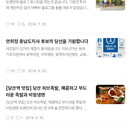
오랜만에 블로그 포스팅을 하는것 같습니다. 그동안 회사
자전거퍼레이드에 참가했다. 아침 8시30분 출발이라서 6
와 개인적인 일이 바빠서 블로그를 돌볼 여유가 없었습니
시에 일어나 대충 씻고 5호선을 타고 여의나루역으로 향했
다. 이번주가 휴가 절정기죠. 어제부터 출퇴근 도로 사정이
다. 편의점에서 간단한 요기를 한 후 출발지점으로 향했다.
쾌적해졌습니다. 그만큼 많은 분들이 복잡한 서울을 벗어
약300~400명 정도 되었는데 90%는 동호인들이었다.
작성시간
19
5
2014. 7. 29.
나 휴가를 떠났다는 이야기이겠죠. 저도 한 며칠 조용한 섬
같은 팀복을 맞춰입은....우리처럼 개인이나 가족이 참가한
같은 곳에서 멍 좀 때리고 오고 싶지만....사실 2주전에 이
팀은 몇 되지 않아 보였다. 번호표를 받고..
른 휴가를 다녀왔습니다. ㅎㅎ 올해 휴가는 바다 또는 계곡
안희정 충남도지사 후보의 당선을 기원합니다
이 아닌 자전거타고 서울에서 부산가기였습니다. 아내와
글 내용
이런 저런 이야기를 하던중 4년전에 다녀온 자전거전국일
어김없이 선거의 계절이 돌아왔습니다. 지방선거는 동네
주 추억을 나누게 된 적이 있었습니다. 2010년에 자전거
기초의원부터 광역의원, 지자체장, 광역자치단체장, 교육
전국일주는 아내와 저에게 많은 추억들을 안겨준 여행이었
감까지 출마하다보니 내가 찍어야 하는 후보가 누구인지도
습니다. 자동차가 아닌 자전거 두대로 온갖 고생을 하며 서
모르는 경우가 많습니다. 게다가 이번에는 세월호 사건까
작성시간
15
0
2014. 5. 20.
해안, 제주도, 남해안, 동해안을 한달..
지 겹치면서 정치에 대한 불신이 깊어져 선거 자체를 보이
콧하자는 움직임도 일부에서 있더군요. 그렇지만 사상최초
로 사전투표제가 도입되어 투표율이 올라갈것이라는 기대
[당산역 맛집] 당산 허브족발, 매콤하고 부드
도 있습니다. 투표를 하고 안하고는 개인의 판단이겠지만
러운 족발과 비빔냉면
투표를 안하면 그중에서 가장 나쁜 사람이 당선되기 마련
글 내용
입니다. 내가 가지고 있는 소중한 권리를 잘 사용해야 하겠
[당산역 맛집] 당산 허브족발, 매콤하고 부드러운 족발과
습니다. 투표는 꼭 하시기 바랍니다. 그리고 집으로 오는 공
비빔냉면 오랜만에 만나는 친구와 술 한잔하기로 했다. 어
보물 꼼꼼히 읽어보시고 정책으로 판단하시기 바랍니다.
디서 무얼 먹을까 한참을 고민하다가 당산역에 있는 허브
작성시간
3
1
2014. 4. 10.
유명인의 인기에 기대어 지역주의, 학연, 인맥에 기대어 ..
족발에서 만나기로 했다. 지난해 여름에 이어 두번째 가는
곳은데 지난번에 좋은 기억이 있어 다시 한번 방문하기로