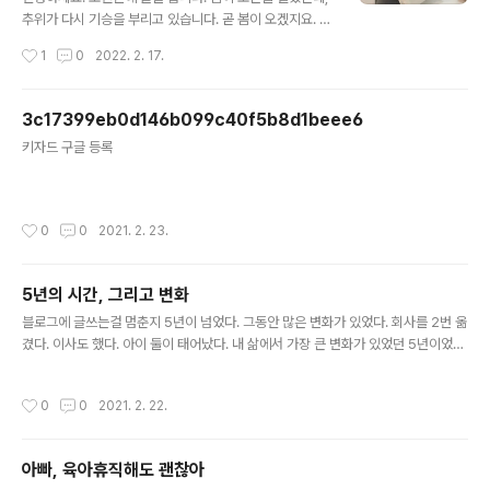
코백으로 사용해도 좋고 학원, 학교, 어린이집, 유치원, 교
추위가 다시 기승을 부리고 있습니다. 곧 봄이 오겠지요. 따
습소, 카페, 미술학원 등에서 판촉물이나 답례품으로 인쇄
뜻한 봄날이 오면 지긋지긋한 코로나도 좀 잠잠해지고, 우
작성시간
1
0
2022. 2. 17.
도 가능합니다. 인쇄는 최저수량 100개부터이고, 1도 실크
리의 일상생활도 다시 활기를 띄었으면 하는 바램입니다.
인쇄 4만5천원입니다. for155 에..
오늘은 에코백 소량 주문 제작하는 업체를 소개해드릴려고
합니다. for155라는 곳인데요. 무지 에코백, 캔버스 파우
3c17399eb0d146b099c40f5b8d1beee6
치, 에코백 대량 소량 제작을 전문으로 하는 판촉물 스토어
글 내용
키자드 구글 등록
입니다. 무지 에코백에 패브릭 마카로 색칠을 하면 세상에
단 하나뿐인 나만의 에코백이 탄생하더라구요. 어린이집
유치원에서 아이들 색칠하기나 성인들 미술 취미생활로도
좋을것 같습니다. for155는 무지 에코백 뿐만 아니라 인쇄
작성시간
0
0
2021. 2. 23.
제작도 하고 있습니다. 학원, 학교, 교회 등의 로고를 넣어
서 제작하거나 간단한 텍..
5년의 시간, 그리고 변화
글 내용
블로그에 글쓰는걸 멈춘지 5년이 넘었다. 그동안 많은 변화가 있었다. 회사를 2번 옮
겼다. 이사도 했다. 아이 둘이 태어났다. 내 삶에서 가장 큰 변화가 있었던 5년이었다.
특히 딸 둘의 아빠가 되었다는 것은 많은 것을 얻기도 했고, 잃은 것도 있다. 이제 조
금씩 블로그를 해보려 한다.
작성시간
0
0
2021. 2. 22.
아빠, 육아휴직해도 괜찮아
글 내용