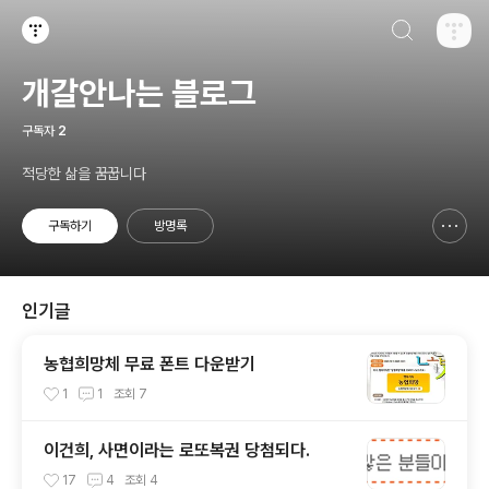
검색하기
티스토리
개갈안나는 블로그
구독자
2
적당한 삶을 꿈꿉니다
구독하기
방명록
신고하기 레이어
열기
인기글
농협희망체 무료 폰트 다운받기
1
1
조회
7
이건희, 사면이라는 로또복권 당첨되다.
17
4
조회
4