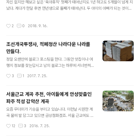
자신 없지만 해보고 싶은 '육아휴직' 첫째가 태어난지도 1년 하고도 5개월이 넘게 지
났다. 게다가 한달 후면 연년생으로 둘째가 태어난다. 두 아이의 아빠가 되는 것이다.
첫째를 보고 있으면 하루하루가 행복하고, 둘째가 태어날 것을 생각하면 설렌다. 하
지만 마음 한 구석에는 육아에 대한 부담이 크게 자리 잡고 있다. 그 중에는 경제적인
작성시간
2
0
2018. 9. 16.
것도 있지만 내가 과연 좋은 아빠가 될 수 있을까에 대한 고민도 자리 잡고 있다. 물질
적인 것보다는 아이와 함께 시간을 보내고 좋은 영향을 끼치고 싶다. 나는 다행히 지
금까지는 시간적 여유가 있었다. 다른집과 비교는 해보지 않았지만 집안일도 도우려
조선개국투쟁사, 적폐청산 나라다운 나라를
애쓰고 있고, 아이와 최대한 시간을 많이 보내려 노력하고 있다. 그럼에도 불구하고
만들다.
아이와 더 많은 시간을 보내고 추억을 쌓고 싶..
글 내용
정말 오랜만에 블로그 포스팅을 한다. 그동안 맛집이나 여
행지 정보를 찾는답시고 남의 블로그는 하루에 서너번씩
들어가면서도 정작 내 블로그는 찾지 않았다. 블로그하는
작성시간
3
1
2017. 7. 25.
게 취미여야 하는데 어느 순간 하나의 노동이 되다보니 흥
미를 잃었던 것이 가장 큰 이유였다. 그리고 이래저래 바쁘
기도 했고... 어찌됐든 오랜만에 쓰는 포스팅의 주제는
서울근교 계곡 추천, 아이들에게 안성맞춤인
'책'이다. 어제 몇달만에 홍대를 갔다. 지인의 출판기념회가
파주 적성 감악산 계곡
있었기 때문이다. 책의 이름은 '조선개국투쟁사'이다. 장르
글 내용
는 정치소설. 역사소설도 아니고 정치소설은 왠지 낯설다.
요즘 무더위가 기승을 부리고 있습니다. 이런날 시원한 계
더구나 소재가 고려와 조선의 이야기이니 말이다. 출판기
곡 물에 발 담그고 있으면 금상첨화겠죠. 서울 근교에도 좋
념회는 어찌어찌 잘 끝났고, 집으로 돌아와 책을 펼쳤다. 요
은 계곡이 많지만, 주말에 차 안막히고, 사람도 많지 않은
작성시간
12
3
2016. 7. 25.
즘 소설책 치고는 꽤 두껍다. 428쪽. 조금만 분량이 늘어
계곡을 찾기가 쉽지는 않습니다. 하지만 이 두가지 조건에
났으면 1, 2부로 나누어 출간해..
부합하는 계곡이 있어서 추천해드립니다. 지난 주말에 동