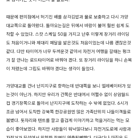
때문에 편의점에서 허기진 배를 삼각김밥과 물로 보충하고 다시 가양
대교쪽으로 돌아왔다. 돌아오는길은 뒤에서 바람이 불어 훨씬 쉽게 도
착할 수 있었다. 스캇 스케일 50을 가지고 난후 이렇게 장거리 라이딩
도 처음이거니와 제대리 페달을 밟은것도 처음이었는데 나름 괜찮은것
같다. 다만 타이어가 너무 두꺼운것 같아서 자전거 여행을 갈때는 펑크
가 잘 안나는 로드타이어로 바꿔야 겠다. 또 장거리 라이딩을 하니 손목
이 저렸는데 그립도 바꿔야 겠다는 생각이 들었다.
가양대교를 건너 난지지구로 향하는데 반대쪽을 보니 엘레베이터가 있
는것이 아닌가. 하지만 우리가 간쪽은 반대여서 어쩔수 없이 상암월드
컵 경기장쪽으로 돌아서 난지지구에 도착하는 수 밖에 없었다. 6시가
조금 넘어서 도착한 강북쪽 한강공원엔 많은 가족단위의 나들이객들로
붐볐다. 돗자리와 텐트를 깔고 즐겁게 이야기하고 먹을거리는 먹는 모
습이 좋아보였다. 하지만 사람들이 워낙많다보니 자전거도로에 사람과
자전거가 뒤섞여서 위험한 장면이 연출될뻔했다. 더군다나 아직은 도