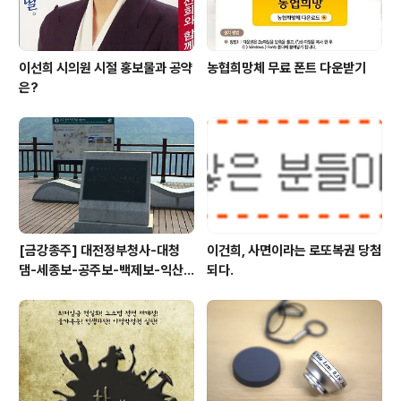
이선희 시의원 시절 홍보물과 공약
농협희망체 무료 폰트 다운받기
은?
[금강종주] 대전정부청사-대청
이건희, 사면이라는 로또복권 당첨
댐-세종보-공주보-백제보-익산
되다.
성당포구-군산 하구둑