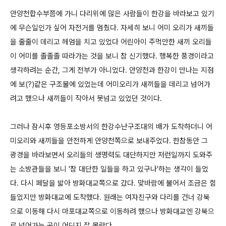
안양천합수부쯤에 가니 다리위에 많은 사람들이 한강을 바라보고 있기
에 무슨일인가 싶어 자전거를 멈췄다. 자세히 보니 어미 오리가 새끼들
을 줄줄이 데리고 헤엄을 치고 있었다 어린아이 주먹만한 새끼 오리들
이 어미를 졸졸졸 따라가는 것을 보니 참 신기했다. 행복한 풍경이라고
생각하려는 순간, 그게 전부가 아니었다. 안양천과 한강이 만나는 지점
에 보(?)같은 구조물에 있었는데 어미오리가 새끼들을 데리고 넘어가
려고 했으나 새끼들이 작아서 못넘고 있었던 것이다.
그러나 잠시후 영등포소방서의 한강수난구조대의 배가 도착하더니 어
미오리와 새끼들을 안전하게 안양천쪽으로 보내주었다. 한참동안 그
광경을 바라보면서 오리들의 생명력도 대단하지만 저런일까지 도와주
는 소방관들을 보니 '참 대단한 일들을 하고 있구나'하는 생각이 들었
다. 다시 페달을 밟아 방화대교쪽으로 갔다. 맞바람에 불어서 조금은 힘
들었지만 방화대교에 도착했다. 원래는 여자친구와 다리를 건너 강북
으로 이동해 다시 마포대교쪽으로 이동하려 했으나 방화대교엔 강북으
로 넘어가는 곳이 어딘지 잘 몰랐다.