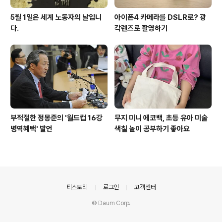
5월 1일은 세계 노동자의 날입니
아이폰4 카메라를 DSLR로? 광
다.
각렌즈로 촬영하기
부적절한 정몽준의 '월드컵 16강
무지 미니 에코백, 초등 유아 미술
병역혜택' 발언
색칠 놀이 공부하기 좋아요
의안내
티스토리
로그인
고객센터
© Daum Corp.