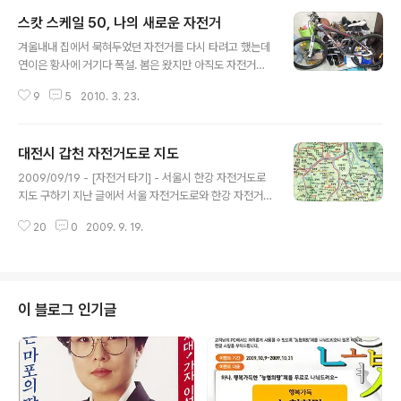
스캇 스케일 50, 나의 새로운 자전거
글 내용
겨울내내 집에서 묵혀두었던 자전거를 다시 타려고 했는데
연이은 황사에 거기다 폭설. 봄은 왔지만 아직도 자전거를
못타고 있습니다. 제 자전거는 중고로 샀던 블랙캣이었는
9
5
2010. 3. 23.
데 어제 새로운 자전거를 구했습니다. 바로 스캇 스케일 5
0! 자전거를 타고 한강을 달릴때마다 유난히 눈에 자주 보
였던 스캇의 자전거였습니다. 1년동안 중고로 산 블랙캣도
대전시 갑천 자전거도로 지도
가격대비 뛰어난 성능으로 저에게 자전거 타는 재미를 안
글 내용
겨주었지만 오래되고 관리를 잘 안해주어서 여러곳이 삐걱
2009/09/19 - [자전거 타기] - 서울시 한강 자전거도로
거려서 자전거를 교체할까 생각중이었는데 공짜로 스캇이
지도 구하기 지난 글에서 서울 자전거도로와 한강 자전거
생겼습니다. 여자친구 아버님이 타던 자전거를 물려받게
도로 지도와 종이지도를 구하는 법을 포스팅했습니다. 오
된 것입니다. 2년전에 고가(약 160만원 가량)에 산 자전거
20
0
2009. 9. 19.
늘은 서울에 이어 대전광역시의 자전거도로 지도를 소개하
인데 거의 타지 않아서 먼지만 조금 묻어있는 상태로 저에
겠습니다. 대전은 서울보다는 도로도 넓고 교통량도 적습
게 왔습니다. 날렵만 몸매와 가벼운 무게 그..
니다. 또한 서울의 한강처럼 대전시를 흐르는 갑천에 자전
거도로가 설치되어 시민들이 많이 이용하고 있습니다. 전
국적인 자전거 열풍에 대전시는 적극적으로 참여하고 있습
이 블로그 인기글
니다. 광역자치단체로서는 처음으로(제가 알기로는) 단체
자전거보험을 들어서 시민들이 자전거를 타다가 다치면 보
상을 해주고 있습니다. [타슈]라는 정감있는 충청도 사투리
로 명명된 공공자전거 시스템도 있습니다. 또한 인도에 설
치된 말뿐인 자전거도로가 아닌 차선을 양쪽을 자..