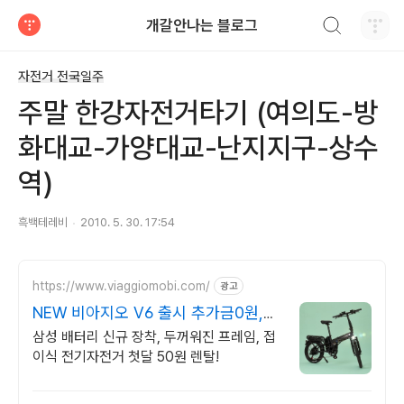
검색하기
개갈안나는 블로그
티스토리
자전거 전국일주
주말 한강자전거타기 (여의도-방
화대교-가양대교-난지지구-상수
역)
흑백테레비
2010. 5. 30. 17:54
https://www.viaggiomobi.com/
광고
NEW 비아지오 V6 출시 추가금0원,
출퇴근자전거마련
삼성 배터리 신규 장착, 두꺼워진 프레임, 접
이식 전기자전거 첫달 50원 렌탈!