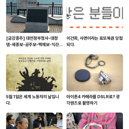
[금강종주] 대전정부청사-대청
이건희, 사면이라는 로또복권 당첨
댐-세종보-공주보-백제보-익산
되다.
성당포구-군산 하구둑
5월 1일은 세계 노동자의 날입니
아이폰4 카메라를 DSLR로? 광
다.
각렌즈로 촬영하기