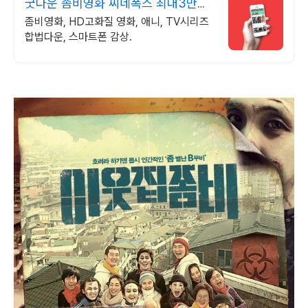
굿다운 좀비영화 씨네폭스 최대3만원
+10%추가적립
좀비영화, HD고화질 영화, 애니, TV시리즈
합법다운, 스마트폰 감상.