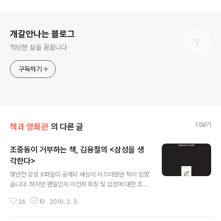
로그 정보
개갈안나는 블로그
적당한 삶을 꿈꿉니다
구독하기
더보기
책과 영화관
의 다른 글
조중동이 거부하는 책, 김용철의 <삼성을 생
각한다>
글 내용
몇년전 삼성 X파일이 공개되 세상이 시끄러웠던 적이 있었
습니다. 하지만 왠일인지 이건희 회장 및 삼성에 대한 조사
는 흐지부지되고 오히려 X파일을 공개한 노회찬 진보신당
26
10
2010. 2. 3.
대표가 기소를 당하는 일이 벌어졌습니다. 결국 무죄판결
을 받긴 했지만 삼성이라는 기업이 우리 사회에 얼마나 큰