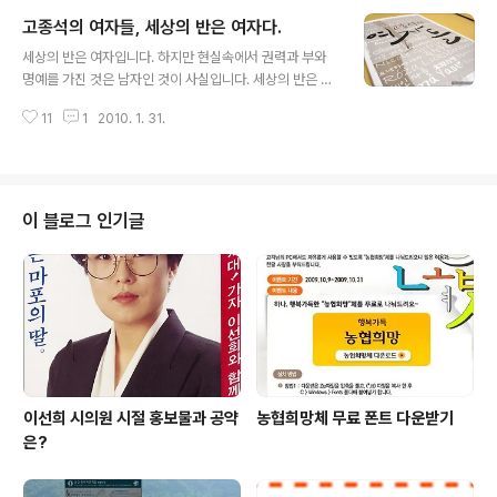
영향력을 발휘하는지 보여주는 사건이었습니다. 삼성 X파
고종석의 여자들, 세상의 반은 여자다.
일의 공개와 삼성공화국의 모습 그리고 검찰을 비롯한 정
글 내용
부와의 유착을 폭로한 사람은 김용철 변호사입니다. 검사
세상의 반은 여자입니다. 하지만 현실속에서 권력과 부와
였다가 삼성그룹에서 재직하면서 삼성그룹의 온갖 지저분
명예를 가진 것은 남자인 것이 사실입니다. 세상의 반은 여
한 일(비리)을 뒤치닥거리했습니다. 삼성전자가 왠만한 나
자이고 사회에서 여자의 역할도 큰데 반해 남자들만이 기
라의 GDP보다 매출이 크고 세계일류그룹으로 불리우지만
11
1
2010. 1. 31.
억되고 기록되고 있습니다. 여권이 많이 신장된 현대에도
그 이면엔 회사를 유지하기 위해 권력과 유착하고 노동자
이런 경향은 크게 바뀌지 않고 있는 것이 사실입니다. 예전
를 탄압하는 삼성이 있습니다. 김용철 변호사가 삼성을 고..
에 비해 여성의 위치가 향상되고 남자와 평등하게 변하고
있지만 아직은 부족한 것이 많습니다. 칼럼니스트 고종석
은 여자들에 주목했습니다. 혁명가 로자 룩셈부르크에서부
이 블로그 인기글
터 통일의 꽃이라 불린 임수경, 그리고 소설속의 여인들까
지 에 등장하는 여성들은 다채롭습니다. 살아있는 인물도
있고 이미 죽은 인물도 있습니다. 처음 제목만 보고는 카사
노바의 일기정도 같지만 사실은 고종석 본인에게 어떤식으
로든 영향을 미친 여자들을 소개하고 있습니다. 로..
이선희 시의원 시절 홍보물과 공약
농협희망체 무료 폰트 다운받기
은?