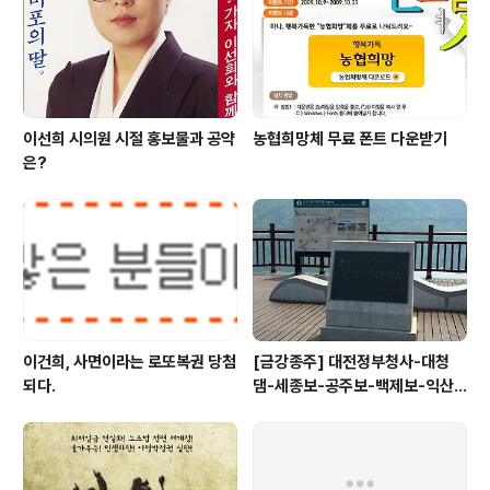
지탱하는 힘이라고 생각합니다. 저 안의 국회의원님들만
좀 잘하면 될텐데 말이죠. 버스에 내려 사무실로 걸어오면
서 국회의 단풍이 이뻐서 사진을 찍어봤습니다. 사..
이선희 시의원 시절 홍보물과 공약
농협희망체 무료 폰트 다운받기
은?
이건희, 사면이라는 로또복권 당첨
[금강종주] 대전정부청사-대청
되다.
댐-세종보-공주보-백제보-익산
성당포구-군산 하구둑