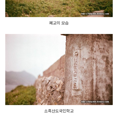
폐교의 모습
소흑산도국민학교