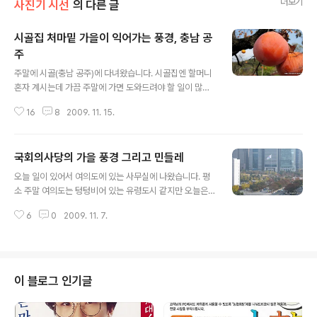
더보기
사진기 시선
의 다른 글
시골집 처마밑 가을이 익어가는 풍경, 충남 공
주
글 내용
주말에 시골(충남 공주)에 다녀왔습니다. 시골집엔 할머니
혼자 계시는데 가끔 주말에 가면 도와드려야 할 일이 많습
니다. 특히 가을은 수확의 계절답게 이것저것 해야할 일이
16
8
2009. 11. 15.
많죠. 1년동안 정성들여 키운 갖가지 농산물을 아들과 딸
집에 택배로 보내느라 쉴날이 없습니다. 이번엔 집 옆 텃밭
에 가득 열린 감을 땄습니다. 낮은 곳에 있는 감은 의자를
국회의사당의 가을 풍경 그리고 민들레
이용해 손으로 따고 높은 곳의 감은 전지로 살살 돌려서 땄
글 내용
습니다. 딴 감의 반은 껍질을 벗겨서 곶감으로 만들고 반은
오늘 일이 있어서 여의도에 있는 사무실에 나왔습니다. 평
택배로 고모들 집으로 보냈습니다. 가족들끼리 나눠 먹는
소 주말 여의도는 텅텅비어 있는 유령도시 같지만 오늘은
게 왠지 뿌듯하더군요. 처마밑엔 곶감 뿐만 아니라 내년에
주말 오전인데 사람들이 많네요. 특히 경찰들이 많이 보입
씨앗으로 쓰일 마늘, 옥수수, 콩이 걸려 있습니다. 말린 호
6
0
2009. 11. 7.
니다. 길가마다 경찰버스가 주차되어 있습니다. 오늘이 전
박도 걸려 있구요. 마당엔 콩을 널었는데요. 몇년만에 도리
태일 열사 정신을 계승하는 한국노총과 민주노총의 노동자
깨질을 해보니 새롭더군요..
대회와 그 전야제가 여의도에서 열리기 때문이더군요. 민
들레를 흔히 민중에 비유하곤 합니다. 특별히 이쁘지도 않
고 흔히 볼 수 있는 민들레. 그 끈질긴 생명력이 민중과 닮
이 블로그 인기글
았기 때문입니다. 땅도 아니고 국회 담벼락에 피어 끈질긴
생명력을 자랑하는 민들레처럼 우리 국민들도 이 나라를