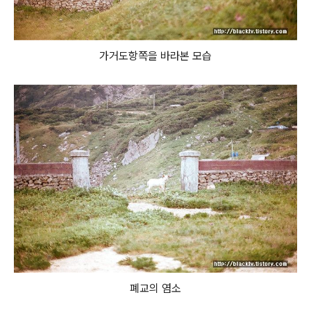
가거도항쪽을 바라본 모습
폐교의 염소