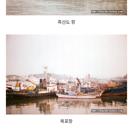
흑산도 항
목포항