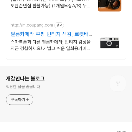
도단순변심 환불가능) (1개월무상A/S) 누적
리뷰수 2000건 이상, 회원가입 시 적립금
5,000원
http://m.coupang.com
광고
필름카메라 쿠팡 빈티지 색감, 로켓배
송
스마트폰과 다른 필름카메라, 빈티지 감성을
지금 경험하세요! 가볍고 쉬운 일회용카메라,
소중한 순간을 간편하게 기록하세요.
로그 정보
개갈안나는 블로그
적당한 삶을 꿈꿉니다
구독하기