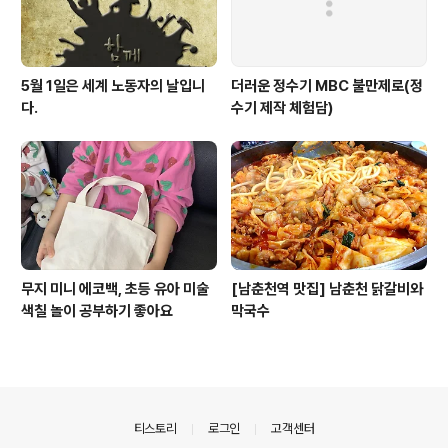
5월 1일은 세계 노동자의 날입니
더러운 정수기 MBC 불만제로(정
다.
수기 제작 체험담)
무지 미니 에코백, 초등 유아 미술
[남춘천역 맛집] 남춘천 닭갈비와
색칠 놀이 공부하기 좋아요
막국수
의안내
티스토리
로그인
고객센터