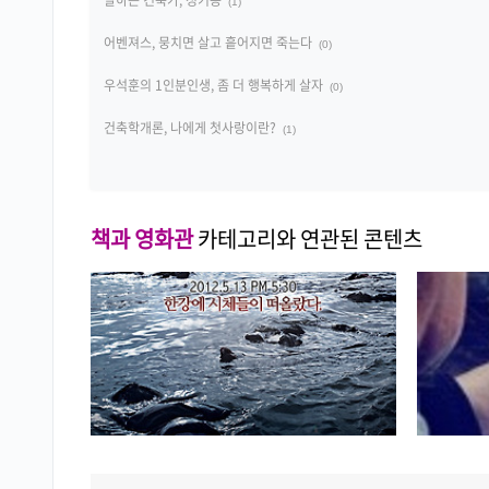
말하는 건축가, 정기용
(1)
어벤져스, 뭉치면 살고 흩어지면 죽는다
(0)
우석훈의 1인분인생, 좀 더 행복하게 살자
(0)
건축학개론, 나에게 첫사랑이란?
(1)
책과 영화관
카테고리와 연관된 콘텐츠