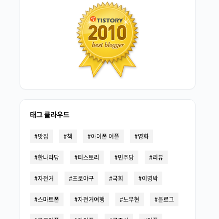
태그 클라우드
맛집
책
아이폰 어플
영화
한나라당
티스토리
민주당
리뷰
자전거
프로야구
국회
이명박
스마트폰
자전거여행
노무현
블로그