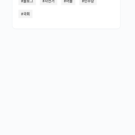
블로그
자전거
어플
민주당
국회