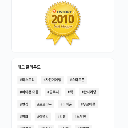
태그 클라우드
티스토리
자전거여행
스마트폰
아이폰 어플
공주시
책
한나라당
맛집
프로야구
아이폰
무료어플
영화
이명박
리뷰
노무현