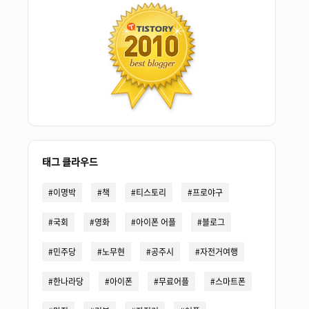
태그 클라우드
이명박
책
티스토리
프로야구
국회
영화
아이폰 어플
블로그
민주당
노무현
공주시
자전거여행
한나라당
아이폰
무료어플
스마트폰