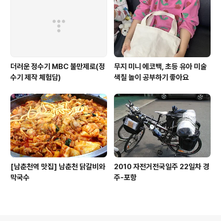
더러운 정수기 MBC 불만제로(정
무지 미니 에코백, 초등 유아 미술
수기 제작 체험담)
색칠 놀이 공부하기 좋아요
[남춘천역 맛집] 남춘천 닭갈비와
2010 자전거전국일주 22일차 경
막국수
주-포항