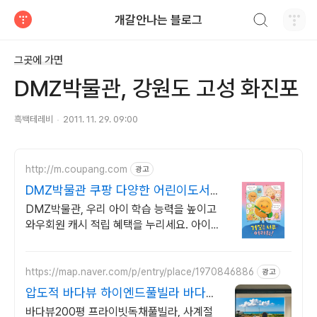
검색하기
개갈안나는 블로그
티스토리
그곳에 가면
DMZ박물관, 강원도 고성 화진포
흑백테레비
2011. 11. 29. 09:00
http://m.coupang.com
광고
DMZ박물관 쿠팡 다양한 어린이도서
한눈에
DMZ박물관, 우리 아이 학습 능력을 높이고
와우회원 캐시 적립 혜택을 누리세요. 아이가
즐겁게 읽는 어린이도서, 흥미진진한 내용이
독서 습관을 키워줍니다.
https://map.naver.com/p/entry/place/1970846886
광고
압도적 바다뷰 하이엔드풀빌라 바다뷰
자쿠지 상시 무료
바다뷰200평 프라이빗독채풀빌라, 사계절