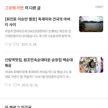
더보기
그곳에 가면
의 다른 글
[화진포 이승만 별장] 독재자와 건국의 아버
지 사이
글 내용
주말에 현대아산과 DMZ관광청에서 진행하는 화진포 걷
기체험행사에 다녀왔습니다. 개그맨 이승윤씨와 함께 하는
행사여서 더욱 재미있었는데요. 아침일찍 시청에서 출발해
3
2
2011. 11. 28.
서 갔는데 강원도 고성이 멀긴 멀더군요. 그나저나 남북관
계가 안좋아지고 금강산 관광이 중단되면서 고성에서 통일
전망대로 가는 길목은 을씨년스럽기까지 하더군요. 바람
신림역맛집, 원조민속순대타운 순창집 백순대
부는 겨울날씨에 가게들도 손님이 없이 텅빈것을 보니 쓸
쓸해 보이기도 하고 현재 남북관계의 모습같아 보이기도
볶음
글 내용
했습니다. 이번 행사는 정체된 고성군 일대 경제활성화를
아내와 후배와 함께 홍대에서 저녁을 먹기로 했습니다. 홍
위해 경치가 빼어나기로 유명한 화진포 일대 관광을 체험
대로 가면서 '뭘 먹을까?' 이야기를 하던중에 갑자기 아내
하기 위해 준비되었습니다. 신병훈련을 고성군에 있는 곳
가 '신림동 백순대 볶음'을 먹고 싶다고 합니다. 올초에 한
에서 받았는데 그때 기억이 새록새록 나더군요. 훈련받느
7
11
2011. 10. 25.
번 가고 그동안 못갔는데 2호선 탄 김에 신림역까지 가기
라 몸은 힘들었는데 잠깐잠깐 쉴때 훈련소 뒤로는 설악산
로 했습니다. 후배를 픽업해서 신림역으로 갔습니다. 신림
이 앞으로는..
역 6번 출구로 나오면 순대타운으로 이동할수 있습니다.
신림동 순대타운은 건물 2개에 밀집해 있는데 '민속순대타
운'과 '양지순대타운'이 있습니다. 우리는 원조민속순대타
이 블로그 인기글