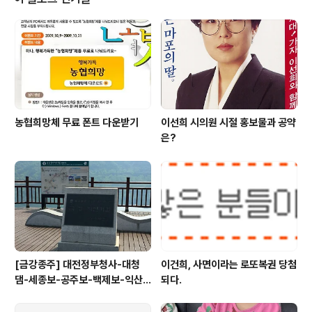
운으로 가기로 합니다. 예전에 양지순대타운에서 먹고 블
로그에 포스팅 [순대맛집]신림동 순대타운 백순대 볶음 을
한적이 있는데 그때 댓글을 정성스럽게 작성해주셨던 분이
있어서 그 집으로 가보기로 했습니다. 민속순대타운 3층에
있는 '순창집'이라는 곳인데요. 아주머니..
농협희망체 무료 폰트 다운받기
이선희 시의원 시절 홍보물과 공약
은?
[금강종주] 대전정부청사-대청
이건희, 사면이라는 로또복권 당첨
댐-세종보-공주보-백제보-익산
되다.
성당포구-군산 하구둑