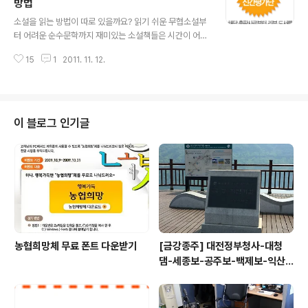
가 만족하지 못한다면 표정과 행동에서 멋있을수 없을 것
방법
글 내용
입니다. '나이 들수록 멋지게 사는 여자'의 저자 마커스 버
소설을 읽는 방법이 따로 있을까요? 읽기 쉬운 무협소설부
킹엄은 유명한 TV프로그램인 오프라윈프리 쇼에서 유명
터 어려운 순수문학까지 재미있는 소설책들은 시간이 어떻
한 강사였고, '강점혁명'이란 베스트셀러의 저자이기도 합
게 가는지 모르게 쉽게 읽히는데 읽는 방법이 따로 있을까
니다. 오프라 윈프리 쇼에서 '여자인생 바꾸기 프로젝트'를
15
1
2011. 11. 12.
요? 대부분의 사람들은 저 처럼 그냥 읽고 감동하면 되는것
통해 수많은 여성들에게 강점을 찾아주고 ..
아닌가? 라고 생각할 것입니다. 하지만 히라노 게이치로의
'소설 읽는 방법'을 읽고 난 후 '아! 이렇게도 읽을수가 있겠
구나!'라는 생각이 들었습니다. 물론 그 전에도 소설속에 등
장하는 장소나 말들이 작가의 치밀한 계산속에 나온 것이
이 블로그 인기글
라는 것 정도는 알고 있었지만 이렇게까지 복잡한 관계가
있다는 것은 몰랐습니다. 히라노 게이치로는 전작인 '책을
읽는 방법'에서 천천히 읽고 내용을 음미해보자는 제안이
었다고 합니다. 10년이면 강산이 변한다는 말도 이젠 옛말
이 되어 하루도 길게 느껴질정도로..
농협희망체 무료 폰트 다운받기
[금강종주] 대전정부청사-대청
댐-세종보-공주보-백제보-익산
성당포구-군산 하구둑