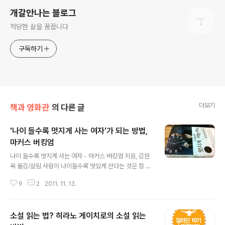
개갈안나는 블로그
적당한 삶을 꿈꿉니다
구독하기
더보기
책과 영화관
의 다른 글
'나이 들수록 멋지게 사는 여자'가 되는 방법,
마커스 버킹엄
글 내용
나이 들수록 멋지게 사는 여자 - 마커스 버킹엄 지음, 김원
옥 옮김/살림 사람이 나이들수록 멋있게 산다는 것은 참 어
려운 일인것 같습니다. '멋있다'라는 의미가 여러가지가 있
9
2
2011. 11. 13.
겠지만 나이를 들수록 멋지게 살수 있다는 것은 정신적으
로나 육체적 또는 경제적으로도 어느정도 요건을 갖추어야
만 가능할 것입니다. 그중에서 정신적인 면이 가장 큰 요인
소설 읽는 법? 히라노 게이치로의 소설 읽는
일거라 생각됩니다. 아무리 부와 명예가 많다고 해도 자기