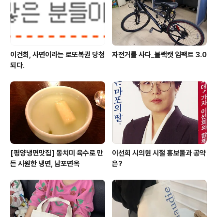
이건희, 사면이라는 로또복권 당첨
자전거를 사다_블랙캣 임팩트 3.0
되다.
[평양냉면맛집] 동치미 육수로 만
이선희 시의원 시절 홍보물과 공약
든 시원한 냉면, 남포면옥
은?