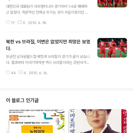
글 내용
대한민국 대표팀이 아르헨티나의 경기에서 1:4로 패배하
고 말았다. 객관적인 전력상 뒤지는 것이 사실이었지만 그
리스전에서 보여준 경기력을 보고 아르헨티나전의 기적을
17
0
2010. 6. 18.
바라는 국민들도 많았다. 하지만 제2의 마라도나라고 불리
우는 메시를 필두로 한 아르헨티나의 공격력은 세계 최고
였다. 4골이나 내주었지만 주눅들지 않고 경기를 펼쳤다는
북한 vs 브라질, 이변은 없었지만 희망은 보였
점에서 그나마 위안을 삼고 남은 나이지리아전을 준비해야
할 것이다. 어제 경기를 보면서 븍한이 아르헨티나만큼 또
다.
글 내용
는 아르헨티나보다 강력한 브라질에게 1:2의 패배를 기록
방금전 남아공월드컵 북한과 브라질의 경기가 끝이 났습니
한 것이 얼마나 선전을 했던 것인가 깨달을수 있었다. 대한
다. 결과부터 이야기하자면 역시 브라질이라는 감탄사가
민국 대표팀도 전반전은 수비위주로 나섰지만 박주영 선수
나올 경기였습니다. 북한에 대한 정보를 알지 못한다며 난
의 불운과 이과인을 놓치면서 2골을 내주었다. 하지만 북
44
4
2010. 6. 16.
감해 하던 브라질이었지만 2:1의 승리를 거두고 첫경기에
한은 철통수비로 브라질을 꽁꽁 묵었다. 물론 후반전..
서 산뜻한 출발을 했습니다. 카카를 비롯한 브라질의 선수
들은 왜 브라질이 세계최강인가를 보여주는 경기였습니다.
패한 북한도 놀라운 선전이라고 생각합니다. 정대세의 눈
물로 시작한 북한은 전후반 내내 수비중심의 경기를 펼쳤
이 블로그 인기글
습니다. 전반전엔 브라질의 파상공세를 적절하게 막아냈
고, 후반전엔 아쉽게 2골을 내주며 패했지만 막판 지윤남
의 득점으로 북한이 쉬운 상대는 아니라는 것을 전세계에
보여준 경기였습니다. 앞서 열린 드록바의 코티드브아르와
호날두의 포루투갈의 경기는 무승부로 끝났습니다. 북한이