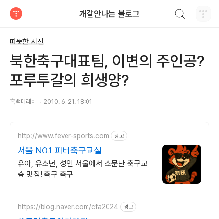
검색하기
개갈안나는 블로그
티스토리
따뜻한 시선
북한축구대표팀, 이변의 주인공?
포루투갈의 희생양?
흑백테레비
2010. 6. 21. 18:01
http://www.fever-sports.com
광고
서울 NO.1 피버축구교실
유아, 유소년, 성인 서울에서 소문난 축구교
습 맛집! 축구 축구
https://blog.naver.com/cfa2024
광고