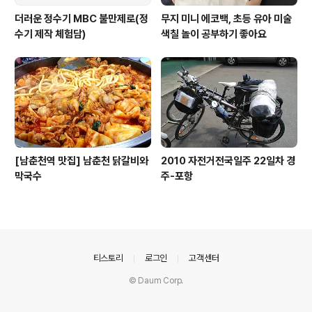
더러운 정수기 MBC 불만제로(정
무지 미니 에코백, 초등 유아 미술
수기 제작 체험담)
색칠 놀이 공부하기 좋아요
[남춘천역 맛집] 남춘천 닭갈비와
2010 자전거전국일주 22일차 경
막국수
주-포항
의안내
티스토리
로그인
고객센터
© Daum Corp.