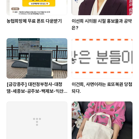
오..
농협희망체 무료 폰트 다운받기
이선희 시의원 시절 홍보물과 공약
은?
[금강종주] 대전정부청사-대청
이건희, 사면이라는 로또복권 당첨
댐-세종보-공주보-백제보-익산
되다.
성당포구-군산 하구둑