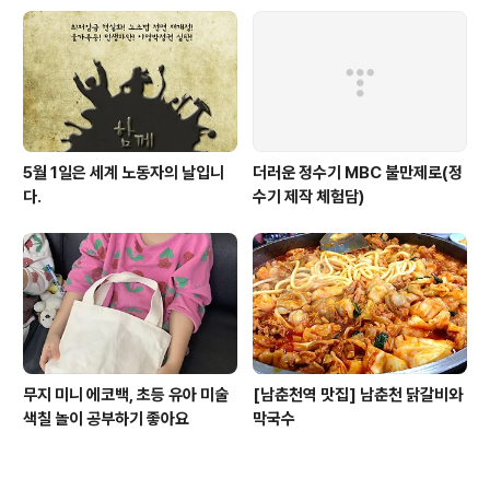
5월 1일은 세계 노동자의 날입니
더러운 정수기 MBC 불만제로(정
다.
수기 제작 체험담)
무지 미니 에코백, 초등 유아 미술
[남춘천역 맛집] 남춘천 닭갈비와
색칠 놀이 공부하기 좋아요
막국수