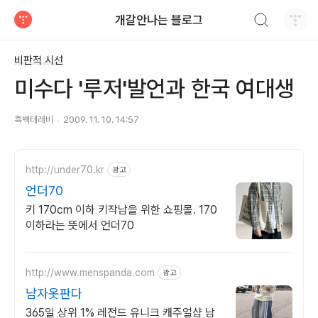
검색하기
개갈안나는 블로그
티스토리
비판적 시선
미수다 '루저'발언과 한국 여대생
흑백테레비
2009. 11. 10. 14:57
http://under70.kr
광고
언더70
키 170cm 이하 키작남을 위한 쇼핑몰. 170
이하라는 뜻에서 언더70
http://www.menspanda.com
광고
남자옷판다
365일 상위 1% 레전드 유니크 캐주얼샵 남