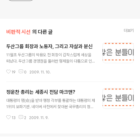
더보기
비판적 시선
의 다른 글
두산그룹 회장과 노동자, 그리고 자살과 분신
글 내용
11월초 두산그룹의 박용오 전 회장이 갑작스럽게 세상을
떠났다. 두산그룹 경영권을 둘러싼 형제들의 다툼으로 인
해 박용오 전 회장은 경영일선에서 물러나야 했고 그룹에
19
0
2009. 11. 10.
서 쫓겨나 건설회사를 운영중이었다. 하지만 건설회사의
경영은 어려웠고 둘째아들마저 구속되었다. 결국 부도위기
에 몰린 박 전회장은 자살을 선택했고 오늘 언론에선 아들
정운찬 총리는 세종시 전담 마크맨?
들을 두산일가로 받아들여달라는 유서내용이 보도되었다.
글 내용
박 전회장의 자살 소식을 접하면서 많은 생각이 들었다. 국
대통령의 명(命)을 받아 행정 각부를 통괄하는 대통령의 제
내에서도 손꼽히는 그룹의 회장이었던 사람의 말로가 자살
1위의 보좌기관. 네이버 사전에서 찾아본 국무총리의 정의
로 끝나는것을 보며 인생의 허망함을 보았다. 권력과 명예
이다. 우리나라에선 대통령의 힘이 워낙 막강하기 때문에
와 부를 모두 가졌음에도 한순간에 형제들에게서 쫓겨나고
13
2
2009. 11. 9.
총리라는 자리의 위상이 약해보이는 것이 사실이지만 어쨌
결국 자살을 선택할 수 밖에 없었던 삶이 참 불쌍하다는 생
거나 국무총리는 대통령 다음으로 중요한 위치이다. 특히
각이 들었다. 그리고 야구를 좋아했던 한사람으로써 수년..
내각을 잘 이끌어야 하는 임무를 가지고 있다. 관계부처끼
리 의견이 다를때가 있는데 이를 조정하고 내부정리를 하