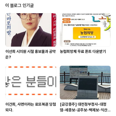
는곳도 바로 국무총리실이다. 하지만 취임한지 한달이 되
이 블로그 인기글
어가는 정운찬 총리는 그 역할에 충실하지 못한것 같다. 요
즘 국회는 국정감사 대정부기간인데 몇일전에도 정운찬 총
리는 의원들의 질문에 '총리가 된지 한달밖에 안되 다 알지
못한다'라고 했다. 오늘은 한나라당 한선교의원의 질문에
'장학퀴즈 하듯이 물어보지 말라'며 발끈하기까지..
이선희 시의원 시절 홍보물과 공약
농협희망체 무료 폰트 다운받기
은?
이건희, 사면이라는 로또복권 당첨
[금강종주] 대전정부청사-대청
되다.
댐-세종보-공주보-백제보-익산
성당포구-군산 하구둑