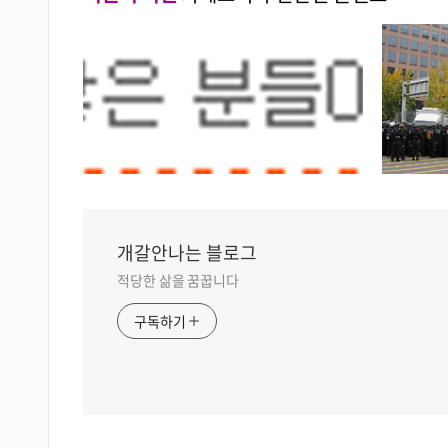
개갈안나는 블로그
적당한 삶을 꿈꿉니다
구독하기