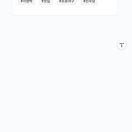
이명박
맛집
프로야구
민주당