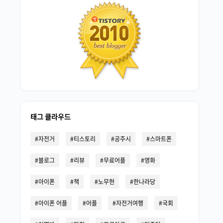
태그 클라우드
자전거
티스토리
공주시
스마트폰
블로그
리뷰
무료어플
영화
아이폰
책
노무현
한나라당
아이폰 어플
어플
자전거여행
국회