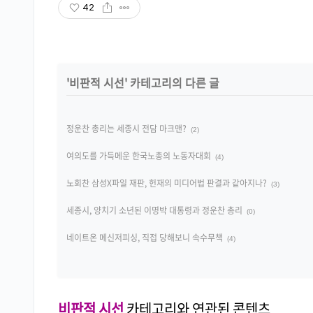
42
'
비판적 시선
' 카테고리의 다른 글
정운찬 총리는 세종시 전담 마크맨?
(2)
여의도를 가득메운 한국노총의 노동자대회
(4)
노회찬 삼성X파일 재판, 헌재의 미디어법 판결과 같아지나?
(3)
세종시, 양치기 소년된 이명박 대통령과 정운찬 총리
(0)
네이트온 메신저피싱, 직접 당해보니 속수무책
(4)
비판적 시선
카테고리와 연관된 콘텐츠