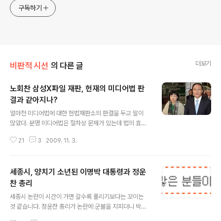
구독하기
더보기
비판적 시선
의 다른 글
노회찬 삼성X파일 재판, 헌재의 미디어법 판
결과 같아지나?
글 내용
얼마전 미디어법에 대한 헌법재판소의 판결을 두고 말이
많았다. 분명 미디어법은 절차상 문제가 있는데 법의 효력
은 있다는 황당한 판결이었다. 상식을 가진 일반인들은 도
21
3
2009. 11. 3.
저히 이해하기 힘든 판결이었다. 때문에 성폭행은 했으되
성폭행범은 아니다라는 비유까지 등장했다. 사회적 논란의
마지막 해결사인 헌법재판소가 제 할일을 떠넘겼다는 반응
세종시, 양치기 소년된 이명박 대통령과 정운
이 주류인것 같다. 오늘 노회찬 진보신당 대표가 항소심 재
판을 받았다. 2005년 온나라를 시끄럽게 했던 삼성 X파일
찬 총리
글 내용
에 대한 재판이었다. 말이 삼성X파일이지 삼성공화국에 대
세종시 논란이 시간이 가면 갈수록 풀리기보다는 꼬이는
한 재판이 아니라 문제제기를 한 노회찬 전 의원에 대한 재
것 같습니다. 정운찬 총리가 논란에 군불을 지피더니 박근
판이다. 뭔가 이상하지 않은가? 잘못을 저지른 이건희 전
혜 의원과 이명박 대통령이 가세하면서 여당 내부에서조차