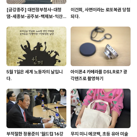
[금강종주] 대전정부청사-대청
이건희, 사면이라는 로또복권 당첨
댐-세종보-공주보-백제보-익산
되다.
성당포구-군산 하구둑
5월 1일은 세계 노동자의 날입니
아이폰4 카메라를 DSLR로? 광
다.
각렌즈로 촬영하기
부적절한 정몽준의 '월드컵 16강
무지 미니 에코백, 초등 유아 미술