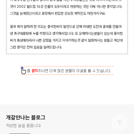
것이 2002 월드컵 16강 진출의 도우미라고 자랑하는 것은 더욱 아니란 생각입니다.
그것을 논개정신이라고 포장해서 편집한 강심장 제작진도 마찬가지구요.
결국 제가 말하려 한 의도는 홍석천씨의 발언으로 인해 위대한 도전과 결과를 만들어
낸 축구대표팀에 누를 끼쳤다고 생각해서입니다. 또 오해하시는분들이 있는데 홍석천
씨가 동성애자라서 나쁜 감정을 가지고 이야기하는것 같이 말씀하시는 분들고 계신데
그런 생각은 전혀 없음을 알려드립니다.
로그 정보
개갈안나는 블로그
적당한 삶을 꿈꿉니다