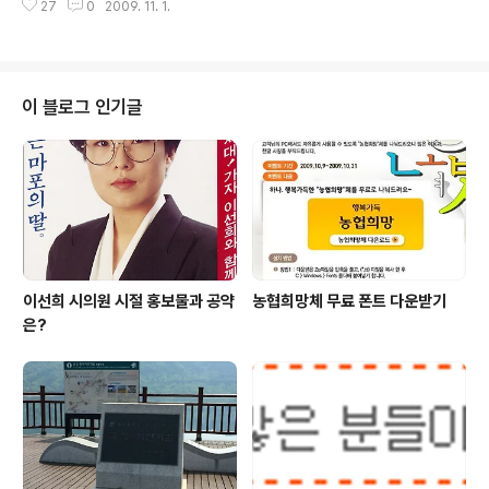
삼성그룹 회장과 홍석현 중앙일보 회장은 재판정에 참석조
27
0
2009. 11. 1.
찬반이 엇갈리고 있습니다. 10월 28일 재보궐선거로 자신
차 안했다. 삼성에서 불법대선자금을 받은 관..
감을 얻은 야당은 세종시에 대한 공세를 강화하고 있습니
다. 세종시 건설을 찬성하는 측은 '국민과의 약속과 신뢰'를
말하고 있습니다. 반면 반대하는 측은 '국가의 백년대계' 즉
신뢰보다 미래가 더 중요하다는 논리입니다. 둘다 틀리다
이 블로그 인기글
고는 말할수 없을것 같습니다. 사실 지난 대선에서 이명박
대통령이 서울시장 시절과는 달리 갑자기 세종시 건설을
찬성한 것은 당선을 위해 정치적인 선택이었다는 것은 누
구나 다 아는 것입니다. 하지만 아무리 정치적인 선택이었
다고 해도 시간을 끌더니 갑자기 딴말을 하..
이선희 시의원 시절 홍보물과 공약
농협희망체 무료 폰트 다운받기
은?