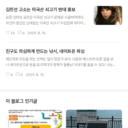
김민선 고소는 미국산 쇠고기 반대 홍보
글 내용
요즘 인터넷 공간은 미국산 쇠고기 문제로 시끌벅적하다.
사건의 발단은 난데없는 미국산 쇠고기 수입업체 에이미트
가 PD수첩과 김민선에 대한 고소에서 시작되었다. 에이미
24
6
2009. 8. 15.
트는 작년 촛불시위로 인해 큰 손해를 입었고 김민선이 촛
불시위를 선동했다며 3억원의 피해보상 소송을 냈다. 작년
촛불시위 정국에서 김민선은 개인 미니홈피에 '미국산 쇠
친구도 의심하게 만드는 낚시, 네이트온 피싱
고기 파동'에 관련해 자신의 의견을 피력했다. 미니홈피라
글 내용
는 곳이 무엇인가? 공식 사이트도 아니고 지극히 개인적인
메신저로 피싱을 하는 당하는 일이 많은가 보다. 다음뷰 베스트에 오른 글을 보
일촌이라는 친구들과 소통하는 곳이다. 이런 곳에 자신의
니 네이트온으로 돈을 요구하다가 정체가 들통난 이야기를 들을 수 있다. 나는
견해를 피력했다고 고소를 당하다니 어이가 없을 뿐이다.
이런 일을 당한적은 없지만 하루에도 몇번씩 날라오는 스팸 문자와 전화, 그리
에이미트측은 김민선의 버르장머리를 고치겠다며 소송을
6
0
2009. 8. 15.
고 쪽지들은 완전 공해수준을 넘어 정신적 스트레스까지 준다. 우체국을 사칭한
내었다고 한다. 일종의 입막음이다. 앞으로 허튼짓 했다가
전화는 그나마 귀여운 편이다. 택배가 도착했는데 찾아가라며 연변 사투리 비슷
는 연예인이고 뭐고 소송을 걸겠다는 의도이다. 연예..
한 말을 쓰는 전화는 이제 면역이 되어 받자마자 끊어버린다. 그런데 며칠전 네
이트온으로 내 여자친구도 낚일 뻔했다. 지인 한분이 음식점을 하신다고 회사를
그만두고 가게를 개업했다. 개업 초기이다보니 여기저기 돈이 많이 들어간다.
이 블로그 인기글
여러 경로를 통해 그분의 사정을 듣고 있었고, 회사에 같이 있을때도 자금이 부
족한 걸 알고 있었다. 그..