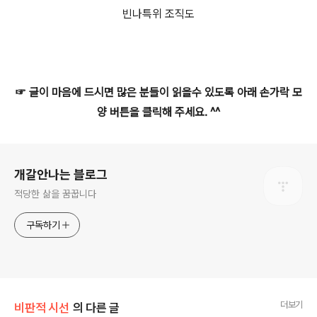
빈나특위 조직도
☞ 글이 마음에 드시면 많은 분들이 읽을수 있도록 아래 손가락 모
양 버튼을 클릭해 주세요. ^^
로그 정보
개갈안나는 블로그
적당한 삶을 꿈꿉니다
구독하기
더보기
비판적 시선
의 다른 글