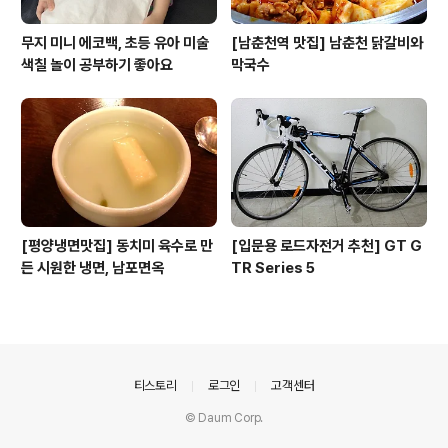
무지 미니 에코백, 초등 유아 미술
[남춘천역 맛집] 남춘천 닭갈비와
색칠 놀이 공부하기 좋아요
막국수
[평양냉면맛집] 동치미 육수로 만
[입문용 로드자전거 추천] GT G
든 시원한 냉면, 남포면옥
TR Series 5
의안내
티스토리
로그인
고객센터
© Daum Corp.