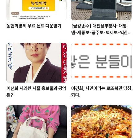
농협희망체 무료 폰트 다운받기
[금강종주] 대전정부청사-대청
댐-세종보-공주보-백제보-익산
성당포구-군산 하구둑
이선희 시의원 시절 홍보물과 공약
이건희, 사면이라는 로또복권 당첨
은?
되다.