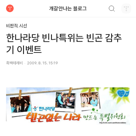
검색하기
개갈안나는 블로그
티스토리
비판적 시선
한나라당 빈나특위는 빈곤 감추
기 이벤트
흑백테레비
2009. 8. 15. 15:19