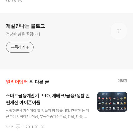
로그 정보
개갈안나는 블로그
적당한 삶을 꿈꿉니다
구독하기
더보기
얼리어답터
의 다른 글
스마트금융계산기 PRO, 재테크/금융/생활 간
편계산 아이폰어플
글 내용
생활하면서 계산해야 할 것들이 참 많습니다. 간편한 돈 계
산부터 시작해서, 적금, 부동산중개수수료, 환율, 대출, 세
일, 수수료, 연비, 이자, 전월세, 금리, 적금, 퇴직금, 미래가
2
1
2011. 10. 31.
치, 수익률, 부가세, 더치페이 등 하나부터 열까지 계산의