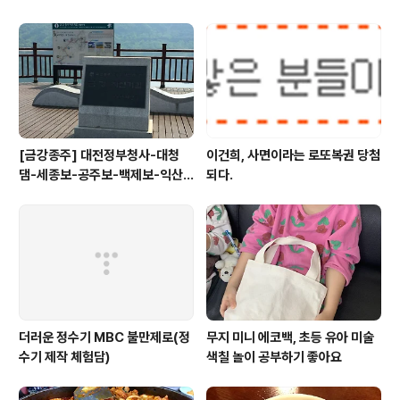
[금강종주] 대전정부청사-대청
이건희, 사면이라는 로또복권 당첨
댐-세종보-공주보-백제보-익산
되다.
성당포구-군산 하구둑
더러운 정수기 MBC 불만제로(정
무지 미니 에코백, 초등 유아 미술
수기 제작 체험담)
색칠 놀이 공부하기 좋아요