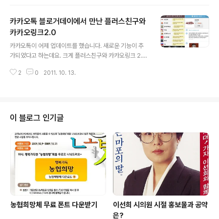
연속이라고 해도 과언이 아닌데요. 그런 골치 아픈 계산을
쉽게 할수 있는 아이폰 어플이 출시되었습니다. 무료 버전
카카오톡 블로거데이에서 만난 플러스친구와
(스마트금융계산기 아이폰 어플, 적금/부동산수수료/대출/
저축 계산기)도 있는데 이번에 기능을 강화해서 유료버전
카카오링크2.0
글 내용
이 출시되었습니다. 유료버전은 0.99달러인데요. Pro 버
카카오톡이 어제 업데이트를 했습니다. 새로운 기능이 추
전에서만 사용할 수 있는 대출갈아타기, 전월세전환, 최고
가되었다고 하는데요. 크게 플러스친구와 카카오링크 2.0
금리찾기, 적금만기알림, 퇴직금계산기, 미래현금/현물가
기능이 추가되었습니다. 카카오톡의 초대를 받아서 어제
치, 수익률계산기, 커피담배비용계산, VAT/더치페이 계산
2
0
2011. 10. 13.
저녁 카카오톡 본사에 다녀왔습니다. 블로거데이라고 해서
기등 11개의 계산 기능..
갔는데 블로그 세계에서 정말 유명한 분들이 한자리에 모
이셨더군요. 제가 어떻게 초대를 받았는지 신기할뿐이었습
니다. 맛있는 음식도 먹고, 카카오톡에 대한 다양한 이야기
도 들을수 있어서 좋았습니다. 블로거데이는 카카오톡 1층
이 블로그 인기글
에 자리한 카톡라운지에서 진행이 되었는데요. 본사 1층에
자신들의 서비스를 이용한 레스토랑을 갖추고 있다는 것이
부러웠습니다. 물론 음식도 맛있더군요. 카카오톡은 최근
성장을 거듭하면서 직원도 120명까지 늘었다고 합니다.
카카오톡 사용자들의 증가와 함께 카카오톡도 성장하..
농협희망체 무료 폰트 다운받기
이선희 시의원 시절 홍보물과 공약
은?