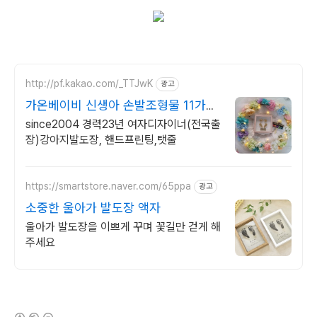
http://pf.kakao.com/_TTJwK
광고
가온베이비 신생아 손발조형물 11가지
색상 국내 첫출시!
since2004 경력23년 여자디자이너(전국출
장)강아지발도장, 핸드프린팅,탯줄
https://smartstore.naver.com/65ppa
광고
소중한 울아가 발도장 액자
울아가 발도장을 이쁘게 꾸며 꽃길만 걷게 해
주세요
(새창열림)