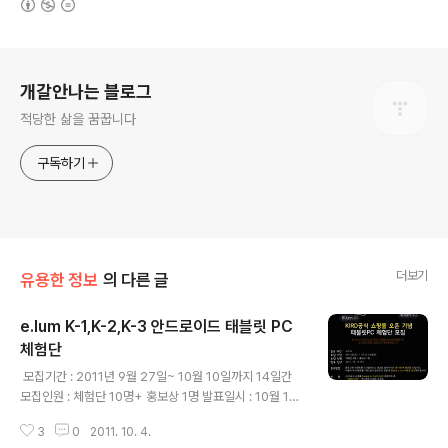
로그 정보
개갈안나는 블로그
적당한 삶을 꿈꿉니다
구독하기
더보기
유용한 정보
의 다른 글
e.lum K-1,K-2,K-3 안드로이드 태블릿 PC
체험단
글 내용
모집기간 : 2011년 9월 27일~ 10월 10일까지 14일간
모집인원 : 체험단 10명+ 홍보상 1명 발표일시 : 10월 12
일 (수) 응모자격 : 누구나 응모방법 : 블로그에 이벤트를 스
3
0
2011. 10. 4.
크랩하시고 댓글을 달아주시는 열한분께 행운을 드립니다.