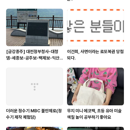
[금강종주] 대전정부청사-대청
이건희, 사면이라는 로또복권 당첨
댐-세종보-공주보-백제보-익산
되다.
성당포구-군산 하구둑
더러운 정수기 MBC 불만제로(정
무지 미니 에코백, 초등 유아 미술
수기 제작 체험담)
색칠 놀이 공부하기 좋아요