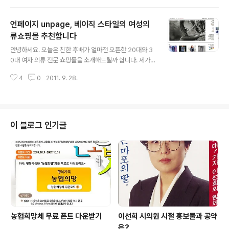
더불어 위 이벤트를 가장 많이 알려주신 한 분께 홍보상 e.l
um 제품을 증정해드립니다. 신 청 : KIRD 공식 쇼핑몰(htt
언페이지 unpage, 베이직 스타일의 여성의
p://www.e-lum.net) 회원가입 후 체험단신청”게시판에
신청해 주세요. 체험단미션 : e.lum-K1을 받으시면 2011
류쇼핑몰 추천합니다
글 내용
년 10월 28일까지 자신의 블로그, KIRD 공식홈페이지, KI
안녕하세요. 오늘은 친한 후배가 얼마전 오픈한 20대와 3
RD카페, 다양한 리뷰 사이트(3곳이상)에 등록해 주시면
0대 여자 의류 전문 쇼핑몰을 소개해드릴까 합니다. 제가
됩니다. (개봉기, 디자인, 성능의 3편의 후기를 업로드) 체
패션에 문외한이고 아내가 사준 옷을 그냥 입을줄만 알지
험단특전 : 선정되시는..
4
0
2011. 9. 28.
만 쇼핑몰을 둘러보니 정말 이쁜 옷들이 많이 있습니다. 아
내에게도 보여주니 디자인도 예쁘고, 가격도 상대적으로
저렴한 쇼핑몰이라고 합니다. 후배가 하는 쇼핑몰이기도
하지만 옷도 이쁜것 같아서 여러분들께 추천해드리고자 포
스팅해봅니다. 언페이지 http://unpage.co.kr/ 쇼핑몰의
이 블로그 인기글
이름입니다. 쇼핑몰 이름이 왜 언페이지 unpage 인줄은
모르겠네요. ^^ 인터넷 쇼핑몰을 자주 이용하는 여성분들
이 보시기엔 자주 볼수 있는 쇼핑몰의 형태입니다. 자! 그럼
이번엔 언페이지에서 어떤 여성 의류를 팔고 있는지 알아
보도록 하겠습니다. 옷이 어..
농협희망체 무료 폰트 다운받기
이선희 시의원 시절 홍보물과 공약
은?