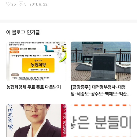
마하려한 이석연 후보는 대중적 인지도가 낮았기 때문에
25
5
2011. 8. 22.
벌인 일이다. 그는 이른바 '복지포퓰리즘'을 망국의 지름길
박원순 후보와 같은 기적은 없었습니다. 이제 나경원과 박
로 지목하면서 자신의 개인적인 욕심을 버리고 서울시민에
원순 ..
게 투표참여를 독려하고 있다. 하지만 나는 지난주 투표안
내문을 받고서 당황했다. 찬성과 반대가 헷갈렸기 때문이
다. 투표문안을 보면 아래와 같다. 1) 소득하위 50%를 대
이 블로그 인기글
상으로 2014년까지 단계적으로 무상급식을 실시하는 안
2) 소득구분 없이 모든 학생을 대상으로 초등학생(2011
년), 중등학생(2012년)에서 전면적으로 무상급식을 실시
하는 안 이 둘중에 하나를 고르라는 것이다. 과연 이 둘중에
하나 고르라고 수백억을 들여서 ..
농협희망체 무료 폰트 다운받기
[금강종주] 대전정부청사-대청
댐-세종보-공주보-백제보-익산
성당포구-군산 하구둑