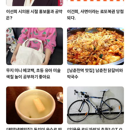
이선희 시의원 시절 홍보물과 공약
이건희, 사면이라는 로또복권 당첨
은?
되다.
무지 미니 에코백, 초등 유아 미술
[남춘천역 맛집] 남춘천 닭갈비와
색칠 놀이 공부하기 좋아요
막국수
[평양냉면맛집] 동치미 육수로 만
[입문용 로드자전거 추천] GT G