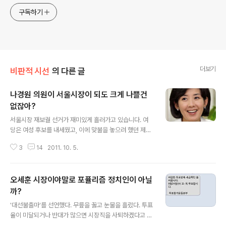
구독하기
더보기
비판적 시선
의 다른 글
나경원 의원이 서울시장이 되도 크게 나쁠건
없잖아?
글 내용
서울시장 재보궐 선거가 재미있게 흘러가고 있습니다. 여
당은 여성 후보를 내세웠고, 이에 맞불을 놓으려 했던 제1
야당은 후보를 내지 못했습니다. 대신 그자리에 시민운동
3
14
2011. 10. 5.
가였던 박원순 후보가 차지했습니다. 개인적으로 정치를
하려면 무소속보다는 정당에 입당하거나 또는 창당해서 하
는 것이 좋다는 생각을 하기에 무소속은 별로 좋지 않다는
오세훈 시장이야말로 포퓰리즘 정치인이 아닐
생각이 듭니다만 기존 정치에 실망한 유권자 특히 젊은층
에서 지지하는 박원순 후보가 민주당을 무릎꿇게 했다는
까?
글 내용
것은 큰 사시점을 준다고 생각합니다. 한나라당에서도 시
'대선불출마'를 선언했다. 무릎을 꿇고 눈물을 흘렸다. 투표
민운동가에게 후보 자리를 내줄뻔했습니다. 하지만 이미
율이 미달되거나 반대가 많으면 시장직을 사퇴하겠다고 했
나경원이라는 후보가 큰 지지율을 얻고 있었고 뒤늦게 출
다. 대한민국 수도 서울시장 오세훈이 지난주 국민 앞에서