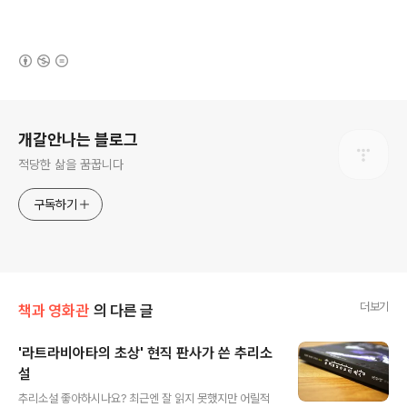
(새창열림)
로그 정보
개갈안나는 블로그
적당한 삶을 꿈꿉니다
구독하기
더보기
책과 영화관
의 다른 글
'라트라비아타의 초상' 현직 판사가 쓴 추리소
설
글 내용
추리소설 좋아하시나요? 최근엔 잘 읽지 못했지만 어릴적