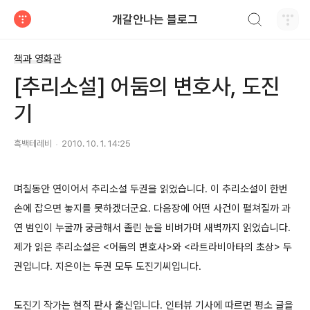
검색하기
개갈안나는 블로그
티스토리
책과 영화관
[추리소설] 어둠의 변호사, 도진
기
흑백테레비
2010. 10. 1. 14:25
며칠동안 연이어서 추리소설 두권을 읽었습니다. 이 추리소설이 한번
손에 잡으면 놓지를 못하겠더군요. 다음장에 어떤 사건이 펼쳐질까 과
연 범인이 누굴까 궁금해서 졸린 눈을 비벼가며 새벽까지 읽었습니다.
제가 읽은 추리소설은 <어둠의 변호사>와 <라트라비아타의 초상> 두
권입니다. 지은이는 두권 모두 도진기씨입니다.
도진기 작가는 현직 판사 출신입니다. 인터뷰 기사에 따르면 평소 글을