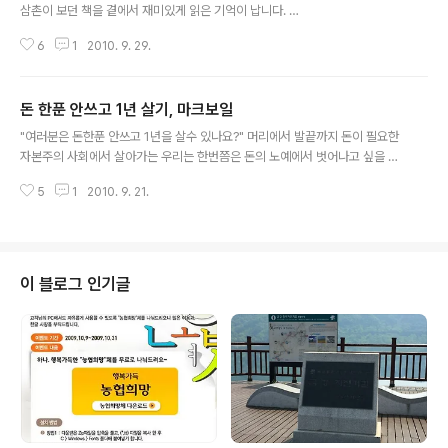
삼촌이 보던 책을 곁에서 재미있게 읽은 기억이 납니다. 작
가가 아마 [시드니셀던]이었던것 같습니다. 초등학교 고학
6
1
2010. 9. 29.
년 무렵에 읽은 기억이 나는데 그가 쓴 소설을 읽으면서 인
간의 심리가 정말 복잡하다는것을 느꼈습니다. 가끔 야한
장면도 나와서 어린데도 흥미롭기도 했구요. 그 이후론 추
돈 한푼 안쓰고 1년 살기, 마크보일
리소설을 잘 읽지 못했네요. 그러다가 제 곁으로 온 추리소
글 내용
설 이 있습니다. 작가가 대단한 분이더군요. 현직 판사 도진
"여러분은 돈한푼 안쓰고 1년을 살수 있나요?" 머리에서 발끝까지 돈이 필요한
기씨입니다. 글솜씨도 글솜씨이지만 직업상 다양한 범죄와
자본주의 사회에서 살아가는 우리는 한번쯤은 돈의 노예에서 벗어나고 싶을 것
인물들을 만날수 있었기에 추리소설을 쓰는데 큰 도움을
입니다. 돈 없이도 행복하게 인간답게 살 수 있는 방법이 있다면 누구나 그런 세
받지 않았나 생각이 듭니다. 나름 고급정보(?)를 접할 수 있
5
1
2010. 9. 21.
상에서 살아보고 싶겠죠. 그래도 아마존의 원시부족도 아니고 도시에서 사는 인
는 직책에 있기 때문에 일반인들은 잘 모르는 범죄심리에
간이 돈한푼 안쓰고 주위 사람들과 여전히 교류하면서 어떻게 살수 있을까요.
대해 치밀하게 글을 쓸수 있었을 것..
상상으론 실현 가능해도 실생활에선 그렇게 살 수 있다고 생각하는 분들은 아마
없을 것입니다. 현대사회에서 아무리 절약한다고 해도 사회생활을 하려면 최소
한의 돈이 필요합니다. 인간답게 살려면 턱없이 부족하긴 하지만 최저생활비가
이 블로그 인기글
괜히 있는 것이 아닐 것입니다. 그런데 이런 상상을 행동에 옮긴 사람이 있습니
다. 아일랜드인인 마크 보일은..