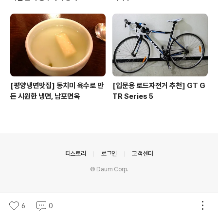
[평양냉면맛집] 동치미 육수로 만
[입문용 로드자전거 추천] GT G
든 시원한 냉면, 남포면옥
TR Series 5
의안내
티스토리
로그인
고객센터
© Daum Corp.
6
0