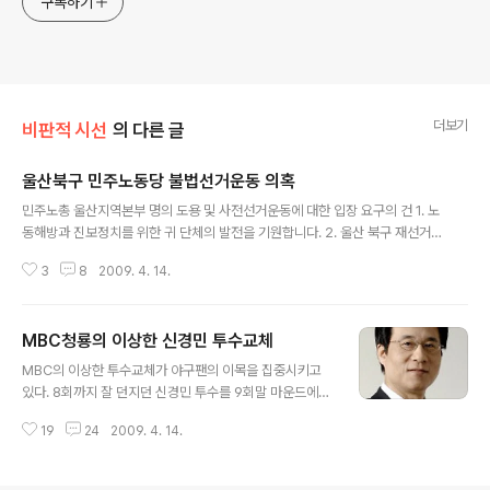
구독하기
더보기
비판적 시선
의 다른 글
울산북구 민주노동당 불법선거운동 의혹
글 내용
민주노총 울산지역본부 명의 도용 및 사전선거운동에 대한 입장 요구의 건 1. 노
동해방과 진보정치를 위한 귀 단체의 발전을 기원합니다. 2. 울산 북구 재선거
진보진영 단일후보 선출을 위한 민주노총 총투표를 앞두고 투표와 여론조사에
3
8
2009. 4. 14.
영향을 미칠 목적으로 진행되고 있는 각종 불법 선거운동이 진행되고 있다는 주
민들의 제보가 있어 진보신당 조승수 후보 선대본은 민주노총 울산지역본부 운
영위에 제보 내용을 알리고 이에 대한 대책을 요구하고자 합니다. 3. 불법 선거
MBC청룡의 이상한 신경민 투수교체
운동에 대한 주요 제보 내용은 첫째, 진보진영 후보로서 해서는 안 될 상대후보
글 내용
에 대한 마타도어 문건을 만들어 현대자동차 사업부별 간담회를 통해 유포시키
MBC의 이상한 투수교체가 야구팬의 이목을 집중시키고
고 있으며(첨부자료1), 둘째, 민주노총 울산지역본부에서 결정한 바 없음에도
있다. 8회까지 잘 던지던 신경민 투수를 9회말 마운드에서
민주노총에서 김창현 후보를 ..
내렸다가 만루 위기에 몰린 것이다. 투구수도 8이닝 동안
19
24
2009. 4. 14.
90개로 적당했지만 왠일인지 엄기영 감독은 코치와 의견
을 교환하더니 신경민 투수를 덕아웃으로 불러 들였다. 상
대팀은 대타 방송법 선수를 준비시키고 있다. MBC는 사실