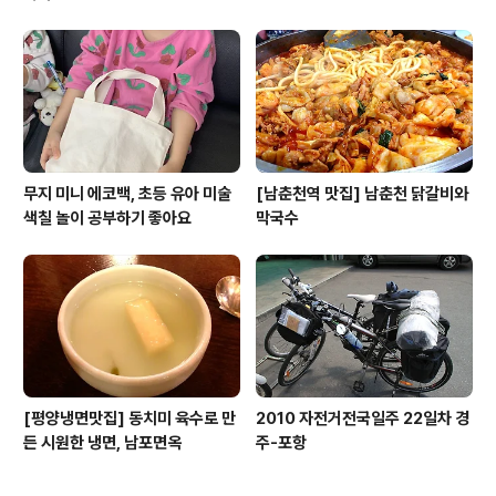
무지 미니 에코백, 초등 유아 미술
[남춘천역 맛집] 남춘천 닭갈비와
색칠 놀이 공부하기 좋아요
막국수
[평양냉면맛집] 동치미 육수로 만
2010 자전거전국일주 22일차 경
든 시원한 냉면, 남포면옥
주-포항