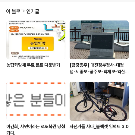
1회부터 위기에 몰렸다. 게임 초반부터 PD수첩 수사와 시
청률 하락, 이어진 광고급감등 상대팀의 막강한 화력과 수
이 블로그 인기글
비실책으로 위기에 처했다. 하지만 신경민 투수의 적절한
위기관리 능력과 MBC 선수들의 단결력으로 9회까지 무
실점으로 버텼으나 감독의 적절치 못한 투수교체가 결국
화를 불러온 것이다. 엄기영 감독은 투수교체 이유를 경쟁
력 강화때문이라고 했는데 정작 자신도 선수시..
농협희망체 무료 폰트 다운받기
[금강종주] 대전정부청사-대청
댐-세종보-공주보-백제보-익산
성당포구-군산 하구둑
이건희, 사면이라는 로또복권 당첨
자전거를 사다_블랙캣 임팩트 3.0
되다.