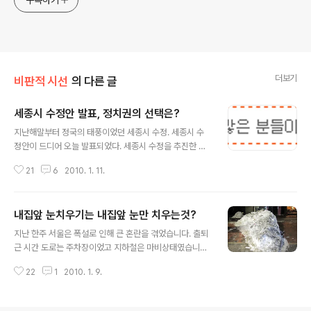
구독하기
더보기
비판적 시선
의 다른 글
세종시 수정안 발표, 정치권의 선택은?
글 내용
지난해말부터 정국의 태풍이었던 세종시 수정. 세종시 수
정안이 드디어 오늘 발표되었다. 세종시 수정을 추진한 이
명박 대통령과 정운찬 총리는 만족해 하는 모습이다. 삼성
21
6
2010. 1. 11.
을 비롯한 롯데,한화,웅진등의 대기업들이 대거 진출을 확
정했고 고려대와 카이스트의 대학들도 세종시 입주를 확정
했다. 세종시 수정안이 통과된다면 세종시는 이제 행정도
내집앞 눈치우기는 내집앞 눈만 치우는것?
시가 아니라 교육과학도시로 바꿔게 된다. 정부는 대기업
글 내용
들의 진출로 세종시 원안보다 고용효과도 더 크고 자족기
지난 한주 서울은 폭설로 인해 큰 혼란을 겪었습니다. 출퇴
능도 충족했다고 자평하고 있다. 하지만 벌써부터 충청권
근 시간 도로는 주차장이었고 지하철은 마비상태였습니다.
에선 '알맹이가 빠진 수정안'이라며 반대론이 우세하다. 아
사상최대의 폭설이라고 하는 것을 감안하더라도 서울시의
울러 한나라당의 친박계와 민주당을 비롯한 야당과 시민단
22
1
2010. 1. 9.
제설작업은 어설프기 그지 없었습니다. 지방 도시인 강릉
체들은 정부의 세종시 수정 움직임에 사활을 걸 것이다. 2
보다 못한 제설작업으로 여론의 질타도 받았습니다. 염화
010년은 정치권에게 아주 중요한 한해이다. 반환점을 돈..
칼슘을 쏟아부었지만 효과는 미미했습니다. 오히려 환경오