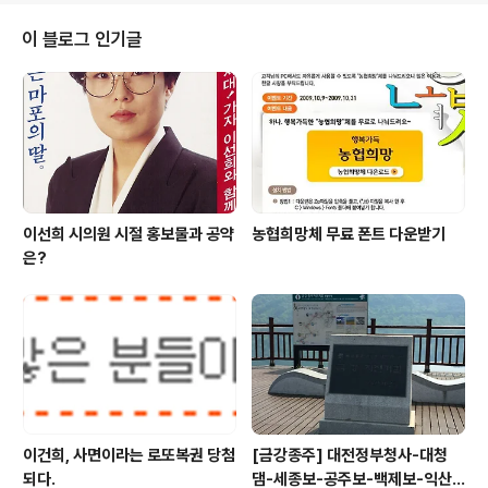
염의 위험이 있다는 비판을 받기도 했습니다. 이제 큰 도로
는 눈이 치워졌지만 아직도 골목길이나 이면도로는 눈이
이 블로그 인기글
군데군데 쌓여있어서 차도나 인도나 위험한 상태입니다.
특히나 골목길은 미끄럽기 그지 없습니다. 서울시를 비롯
한 지자체들은 '내집앞 눈치우기'를 조례로 제정했지만 구
체적인 내용이 없는 내용이라 지켜지지 않고 있습니다. 이
에 소방방재청은 자기집 앞의 눈치우기를 게을리하면 과태
료..
이선희 시의원 시절 홍보물과 공약
농협희망체 무료 폰트 다운받기
은?
이건희, 사면이라는 로또복권 당첨
[금강종주] 대전정부청사-대청
되다.
댐-세종보-공주보-백제보-익산