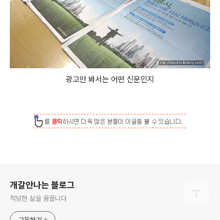
광고만 봐서는 어떤 신문인지
로그 정보
개갈안나는 블로그
적당한 삶을 꿈꿉니다