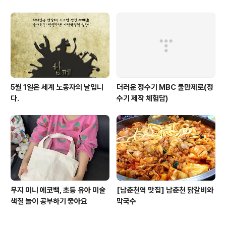
성당포구-군산 하구둑
5월 1일은 세계 노동자의 날입니
더러운 정수기 MBC 불만제로(정
다.
수기 제작 체험담)
무지 미니 에코백, 초등 유아 미술
[남춘천역 맛집] 남춘천 닭갈비와
색칠 놀이 공부하기 좋아요
막국수