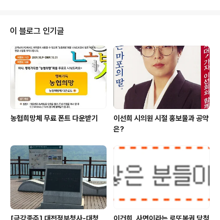
보니 영등포구청 불법현수막 단속차가 현수막을..
도장 꾸욱~ 쿡이 아니고 도장 꾹! ^^
이 블로그 인기글
농협희망체 무료 폰트 다운받기
이선희 시의원 시절 홍보물과 공약
은?
[금강종주] 대전정부청사-대청
이건희, 사면이라는 로또복권 당첨