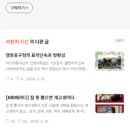
구독하기
더보기
비판적 시선
의 다른 글
영등포구청의 표적단속과 형평성
글 내용
미디어몽구님의 '인정사정없는 기초질서, 불법주차 단속
너무하네'라는 글을 읽고 저의 경험담도 하나 이야기하겠
습니다. 기본적으로 기초질서 위반이나 불법주차, 그리고
4
4
2009. 3. 31.
제가 말하려고 하는 불법광고물들은 말 그대로 불법입니
다. 그에 대해서 변명을 하고자 하는 마음은 없습니다. 본격
적으로 경험담을 이야기하자면, 회사가 여의도에 사무실을
[MB패러디] 잘 못 뽑으면 개고생이다.
얻었습니다. 사무실이 2층이었는데 상호와 전화번호를 광
글 내용
고하고자 창문에 유포지로 광고를 했습니다. 다른 사무실
잘 못 뽑아서 개고생하고 있죠. 다음엔 선택을 잘합시다. 개
도 다 그렇게 하고, 다른 곳도 그런식으로 광고가 되어 있길
고생하지 말고... 정치, 경제, 사회, 역사, 대북관계, 뭐 어디
래 그게 불법인지는 몰랐습니다. 단속은 엉뚱한 곳에서 일
하나 잘굴러가는 곳이 없군요. 요즘 인기있는 KT의 광고
어났습니다. 오전에 일을 하고 있는데 자꾸 밖에서 사이렌
32
26
2009. 3. 31.
패러디 해봤습니다. 이렇게라도 웃어봐야죠. 잘못뽑으면
소리가 들리는 겁니다. 한 10분정도...시끄러워서 창문밖을
개고생이다. 꾹~!! 다음엔 잘 선택합시다. 투표소가서 기표