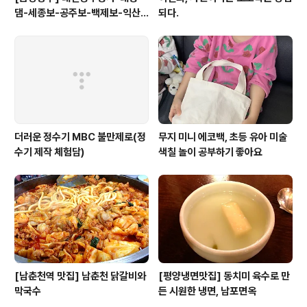
댐-세종보-공주보-백제보-익산
되다.
성당포구-군산 하구둑
더러운 정수기 MBC 불만제로(정
무지 미니 에코백, 초등 유아 미술
수기 제작 체험담)
색칠 놀이 공부하기 좋아요
[남춘천역 맛집] 남춘천 닭갈비와
[평양냉면맛집] 동치미 육수로 만
막국수
든 시원한 냉면, 남포면옥