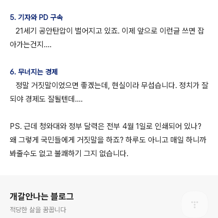
5. 기자와 PD 구속
21세기 공안탄압이 벌어지고 있죠. 이제 앞으로 이런글 쓰면 잡
아가는건지....
6. 무너지는 경제
정말 거짓말이었으면 좋겠는데, 현실이라 무섭습니다. 정치가 잘
되야 경제도 잘될텐데....
PS. 근데 청와대와 정부 달력은 전부 4월 1일로 인쇄되어 있나?
왜 그렇게 국민들에게 거짓말을 하죠? 하루도 아니고 매일 하니까
봐줄수도 없고 불쾌하기 그지 없습니다.
로그 정보
개갈안나는 블로그
적당한 삶을 꿈꿉니다