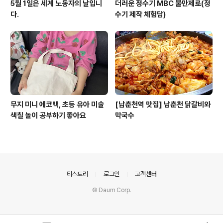
5월 1일은 세계 노동자의 날입니
더러운 정수기 MBC 불만제로(정
다.
수기 제작 체험담)
무지 미니 에코백, 초등 유아 미술
[남춘천역 맛집] 남춘천 닭갈비와
색칠 놀이 공부하기 좋아요
막국수
의안내
티스토리
로그인
고객센터
© Daum Corp.