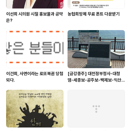
이선희 시의원 시절 홍보물과 공약
농협희망체 무료 폰트 다운받기
은?
이건희, 사면이라는 로또복권 당첨
[금강종주] 대전정부청사-대청
되다.
댐-세종보-공주보-백제보-익산
성당포구-군산 하구둑