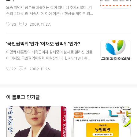
글 내용
요즘 이명박 정부를 괴롭히는 것이 하나 더 추가되었다. 기
존의 '4대강'과 '세종시'에 이어 이른바 '한상률 게이트'의
뇌관이 터진 것이다. 안그래도 어수선한 분위기인 정부와
33
0
2009. 11. 27.
한나라당은 당황스런 모습이다. 야당은 연일 '한상률 게이
트'에 대해서 공세를 강화하고 있다. 구속된 안원구 국장의
말들이 사실이라면 그것이 가져올 파급력은 예상치 못할
'국민권익위'인가 '이재오 권익위'인가?
것이다. 안원국 국장이 구속될때만해도 개인의 비리정도로
글 내용
생각했다. 국세청 고위공무원이면서 기업들에게 부인 명의
이명박 대통령의 최측근이자 실세중의 실세로 알려진 인물
의 미술관 작품을 고가에 강매한 것이 표면적인 구속이유
이 이재오 국민권익위원회 위원장입니다. 지난 18대 총선
이다. 때문에 안원구 국장의 구속사실을 뉴스를 통해 접했
에서 문국현 전 창조한국당 대표에게 고배를 마신후 재기
을때 아직도 공무원이 저런 짓을 벌이나 하며 비난했던 기
29
5
2009. 11. 26.
를 모색하다가 이도저도 안되자 맡은 자리가 국민권익위원
억이 있다. 하지만 안원구 국장의 구속은 뒤이어 많은 논란
회입니다. 처음에 그가 국민권익위로 자리를 옮겼을때 단
을 가져오고 있다. '한상률 게이트'가..
지 거쳐가는 자리라고 생각했습니다. 내년 지방선거라든지
아니면 상반기 재보궐 선거를 통해 정치권으로 복귀할 것
으로 예상했습니다. 하지만 너무 오래 쉬었는지 국민권익
이 블로그 인기글
위 위원장으로 취임했습니다. 현재 국민권익위는 국무총리
실 산하의 위원회입니다. 국민권익위의 역할은 아래와 같
습니다. 국민권익위원회는 부패방지와 국민의 권리보호 및
구제를 위하여 과거 국민고충처리위원회와 국가청렴위원
회, 국무총리 행정심판위원회 등의 기능을 합쳐 2008년 2
월 29..