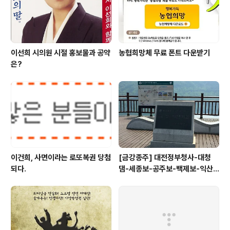
멸망할거라고 말한다. 태양의 ..
이선희 시의원 시절 홍보물과 공약
농협희망체 무료 폰트 다운받기
은?
이건희, 사면이라는 로또복권 당첨
[금강종주] 대전정부청사-대청
되다.
댐-세종보-공주보-백제보-익산
성당포구-군산 하구둑