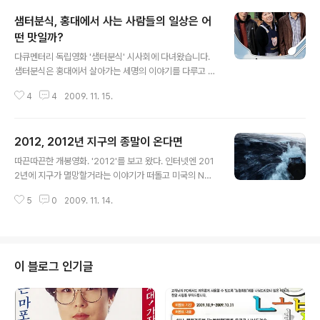
샘터분식, 홍대에서 사는 사람들의 일상은 어
떤 맛일까?
글 내용
다큐멘터리 독립영화 '샘터분식' 시사회에 다녀왔습니다.
샘터분식은 홍대에서 살아가는 세명의 이야기를 다루고 있
습니다. 공통점이 전혀 없을것 같은 세사람(분식점 사장님,
4
4
2009. 11. 15.
힙합랩퍼, 시민운동가)의 이야기입니다. 여러분의 홍대를
어떻게 생각하고 계신가요? 홍대는 미술과 언더그라운드
문화의 중심지이기도 하고 유흥문화의 선두를 달리는 곳이
2012, 2012년 지구의 종말이 온다면
기도 합니다. 문화와 예술이 살아있는 곳이기도 하지만 거
글 내용
대자본의 경연장이기도 한 오묘한 곳입니다. 홍대는 '어떻
따끈따끈한 개봉영화. '2012'를 보고 왔다. 인터넷엔 201
다'라고 정의하기 힘들정도로 상당히 복합적인 공간이라고
2년에 지구가 멸망할거라는 이야기가 떠돌고 미국의 NAS
생각합니다. '샘터분식'도 복합적인 홍대에서 살아가는 세
A에선 터무니없는 이야기라고 했다는 기사도 나올만큼 지
명을 통해 우리 시대 평범한 사람들의 삶을 보여주고 있습
5
0
2009. 11. 14.
구멸망에 관한 이야기는 언제나 화젯거리다. 90년대 중반
니다. 한쪽에선 밥보다 비싼 커피를 마시는 사람들이 북적
많은 종말론자들과 이상한 종교들때문에 사회적 문제가 되
이지만 정작 홍대 뒷골목의 조그만 분식점의 사장님..
기도 했었는데 지금까지 대부분 다들 멀쩡하게 살고 있는
거 보면 2012년에도 별 일 없을것 같긴 하다. 어쨌든 주말
극장가는 2012가 강타하고 있는것 같다. 새벽 심야영화였
이 블로그 인기글
는데도 불구하고 용산은 매진이어서 못보고 동대문으로 와
서 겨우 볼 수 있었다. 동대문도 마찬가지로 빈자라가 거의
없었다. 영화는 태양계 행성이 일렬로 정렬하고, 마야인들
의 달력이 2012년에 끝난다는 증거로 2012년에 지구가