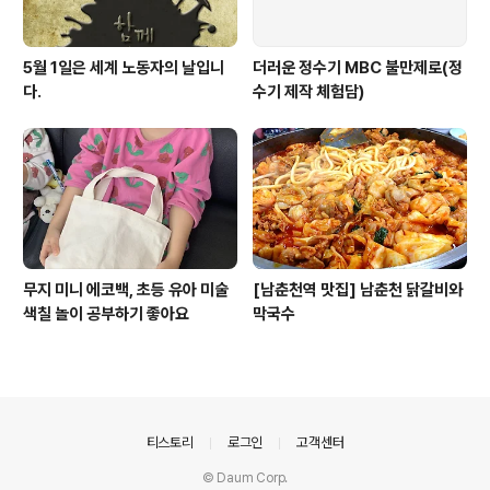
5월 1일은 세계 노동자의 날입니
더러운 정수기 MBC 불만제로(정
다.
수기 제작 체험담)
무지 미니 에코백, 초등 유아 미술
[남춘천역 맛집] 남춘천 닭갈비와
색칠 놀이 공부하기 좋아요
막국수
의안내
티스토리
로그인
고객센터
© Daum Corp.