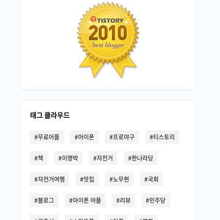
태그 클라우드
무료어플
아이폰
프로야구
티스토리
책
이명박
자전거
한나라당
자전거여행
맛집
노무현
국회
블로그
아이폰 어플
리뷰
민주당