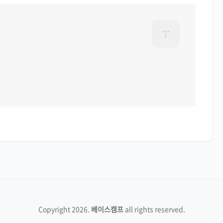
Copyright
2026
.
베이스캠프
all rights reserved.