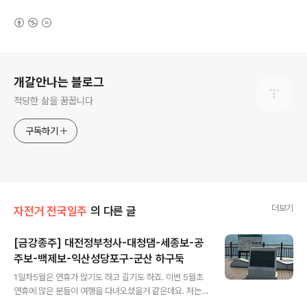
(새창열림)
로그 정보
개갈안나는 블로그
적당한 삶을 꿈꿉니다
구독하기
더보기
자전거 전국일주
의 다른 글
[금강종주] 대전정부청사-대청댐-세종보-공
주보-백제보-익산성당포구-군산 하구둑
글 내용
1일차5월은 연휴가 많기도 하고 길기도 하죠. 이번 5월초
연휴에 많은 분들이 여행을 다녀오셨을거 같은데요. 저는
지인들과 함께 금강종주를 하기로 하고 다녀왔습니다. 지