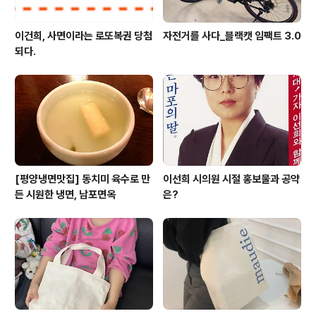
이건희, 사면이라는 로또복권 당첨
자전거를 사다_블랙캣 임팩트 3.0
되다.
[평양냉면맛집] 동치미 육수로 만
이선희 시의원 시절 홍보물과 공약
든 시원한 냉면, 남포면옥
은?