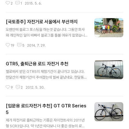
2
1
2015. 5. 6.
난해 국토종주를 다녀왔고, 얼마전에 한강종주를 마쳤는데
고향인 충청도 금강을 달려봤습니다. 간단한 후기를 남겨
봅니다.(사진이 별로 없습니다) 금강종주의 첫날인 토요일,
[국토종주] 자전거로 서울에서 부산까지
7호선에 자전거를 싣고 고속버스터미널로 갔습니다. 금강
글 내용
종주는 기차를 타고 내려가서 신탄진역에서 대청댐 인증센
오랜만에 블로그 포스팅을 하는것 같습니다. 그동안 회사
터로 가는 것이 최선이지만 아시다시피 무궁화호의 자전거
와 개인적인 일이 바빠서 블로그를 돌볼 여유가 없었습니
칸은 예매가 일찍 끝나버렸습니다. 그렇다고 예전처럼 무
다. 이번주가 휴가 절정기죠. 어제부터 출퇴근 도로 사정이
작정 기차에 자전거를 실었다가는 역무원한테 제지당할수
19
5
2014. 7. 29.
쾌적해졌습니다. 그만큼 많은 분들이 복잡한 서울을 벗어
있어서 그냥 마음 편하게 버스를 타고 가기로 했습니다. 서
나 휴가를 떠났다는 이야기이겠죠. 저도 한 며칠 조용한 섬
울에서 대전고속버스터미널로 갈수도 있었지만 복잡한 ..
같은 곳에서 멍 좀 때리고 오고 싶지만....사실 2주전에 이
GTR5, 출퇴근용 로드 자전거 추천
른 휴가를 다녀왔습니다. ㅎㅎ 올해 휴가는 바다 또는 계곡
글 내용
이 아닌 자전거타고 서울에서 부산가기였습니다. 아내와
첼로에서 받은 GTR5의 체험기간이 끝나가고 있습니다.
이런 저런 이야기를 하던중 4년전에 다녀온 자전거전국일
한달간의 체험기간이 주어졌는데 벌써 끝났네요. 한달동안
주 추억을 나누게 된 적이 있었습니다. 2010년에 자전거
될수 있는한 많이 타보려고 했는데 생각보다는 많이 타지
전국일주는 아내와 저에게 많은 추억들을 안겨준 여행이었
9
2
2012. 5. 30.
는 못했던것 같습니다. 장거리도 가고 싶기도 했는데 바쁜
습니다. 자동차가 아닌 자전거 두대로 온갖 고생을 하며 서
일들이 많다보니 주로 자출용으로 탔습니다. [자전거 전국
해안, 제주도, 남해안, 동해안을 한달..
일주] - [입문용 로드자전거 추천] GT GTR Series 5 지
[입문용 로드자전거 추천] GT GTR Series
난번 포스팅에서 입문용 로드자전거로 GTR5를 추천해드
렸는데요. 한갈간 타본 총평을 간단하게 말하자면 가격대
5
글 내용
비 성능이나 디자인 모두 추천하고 싶은 모델이라는 것입
제가 자전거로 출퇴근하는 기종은 자이언트사의 2011년
니다. 제가 자전거를 타고 출퇴근하는 거리는 편도 약 13k
형 SCR3입니다. 약 1년간 타다보니 더 좋은 성능의 로드