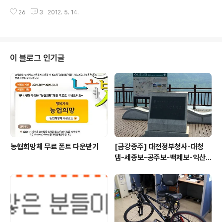
m입니다. 최고속도나 평균속도는 많이 나오진 않지만 지
사이클도 눈에 보이고, 업그레이드를 하고 싶은 욕구가 슬
하철타고 가는 시간과 비슷하거나 오히려 빠르게 도착하기
26
3
2012. 5. 14.
슬 생기기 시작했습니다. 게다가 아내가 얼마전 같이 타던
도 합니다. 이정도 거리가 초보자들에겐 자..
SCR3에서 후지사의 바라쿠다R 105급으로 바꾸고 나니
새로운 자전거에 대한 입질이 계속 오는군요. 그러던 참에
첼로에서 진행하는 체험단 이벤트에 당첨되었습니다. 속으
로는 엘리엇에 당첨되었으면 좋겠다는 생각을 은근히 했었
이 블로그 인기글
는데 GT사의 입문용 로드인 GTR5 체험단에 뽑혔습니다.
프레임은 알루미늄인데 성인남자가 들기에 그리 무겁지 않
습니다. 물론 카본자전거나 100만원이 넘는 자전거들에
비하면 무겁지만요. 프레임 디자인도 너무 화려하지 않으
면서 심플한것이 젊은 이미지를 표현한다고 생..
농협희망체 무료 폰트 다운받기
[금강종주] 대전정부청사-대청
댐-세종보-공주보-백제보-익산
성당포구-군산 하구둑