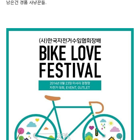
남은건 경품 사냥꾼들.