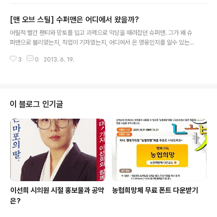
는 캐릭터들이다. 일본의 이야기를 담고 있지만 멀지 않은
이웃나라의 이야기라서 문화적으로 이질감도 상대적으로
[맨 오브 스틸] 수퍼맨은 어디에서 왔을까?
덜하다. 일본에서 유행했던 것들이 시간이 지나 우리나라
글 내용
에서 사회적 문제가 되기도 하는 것을 보면 남의 이야기만
어릴적 빨간 팬티와 망토를 입고 괴력으로 악당을 때려잡던 슈퍼맨. 그가 왜 슈
도 아니다. 물론 요즘은 한류 열풍 이후 우리나라가 유행을
퍼맨으로 불리었는지, 직업이 기자였는지, 어디에서 온 영웅인지를 알수 있는
선도하고 있지만 일 본에서 문제되었던 사회적 이슈들은
영화 '맨 오브 스틸'을 보고 왔다. 화려한 볼거리와 박진감 넘치는 액션이 볼만한
한번쯤 진지하게 고민해볼 필요가 있다고 생각한다. 오쿠
3
0
2013. 6. 19.
영화다. 그에 앞서 수퍼맨이 자신의 고향이 아닌 지구에 와서 인간들 사이에서
다 히데오의 신작 '쥰페이, 다시 생각해!'가 나왔다. 주인공
겪게 되는 심적 갈등 그리고 극복과정이 더 볼만했다. 그전의 영웅물들이 밑도
쥰페이는 배운것도 가진것도 없는 시골에..
끝도 없이 악당을 물리쳤다면 최근의 영웅물들은 내면의 심리를 잘 묘사하고 있
는 것 같다. 이번 수퍼맨도 그렇고 인기를 많이 얻은 배트맨 다크나이트 시리즈
도 마찬가지이다. 히어로들도 평범한 인간들처럼 고민하는 모습들이 더욱 친근
이 블로그 인기글
하게 느껴진다. 그럼에도 히어로는 히어로다. 헐리우드 액션 영화에서 밑도 끝
도 없는 액션이 없다면 ..
이선희 시의원 시절 홍보물과 공약
농협희망체 무료 폰트 다운받기
은?