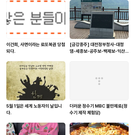
이건희, 사면이라는 로또복권 당첨
[금강종주] 대전정부청사-대청
되다.
댐-세종보-공주보-백제보-익산
성당포구-군산 하구둑
5월 1일은 세계 노동자의 날입니
더러운 정수기 MBC 불만제로(정
다.
수기 제작 체험담)