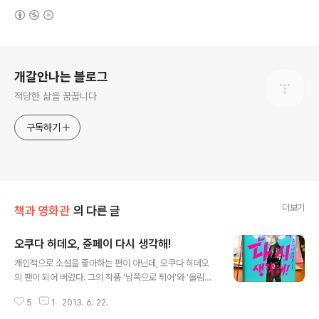
(새창열림)
로그 정보
개갈안나는 블로그
적당한 삶을 꿈꿉니다
구독하기
더보기
책과 영화관
의 다른 글
오쿠다 히데오, 쥰페이 다시 생각해!
글 내용
개인적으로 소설을 좋아하는 편이 아닌데, 오쿠다 히데오
의 팬이 되어 버렸다. 그의 작품 '남쪽으로 튀어'와 '올림픽
의 몸값'을 읽고 말이다. 그의 소설에 등장하는 이야기와 인
5
1
2013. 6. 22.
물들은 우스꽝스럽고 모자른 면이 있지만 그래서 정이 가