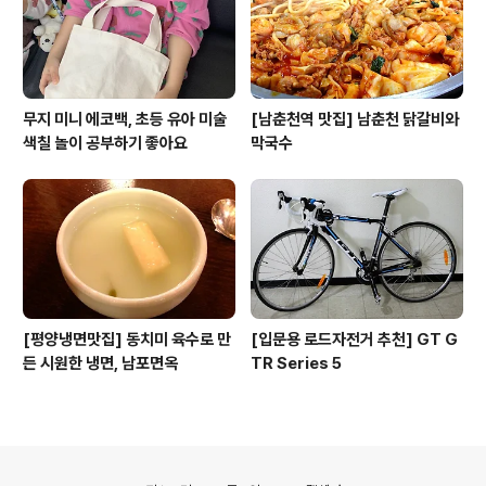
무지 미니 에코백, 초등 유아 미술
[남춘천역 맛집] 남춘천 닭갈비와
색칠 놀이 공부하기 좋아요
막국수
[평양냉면맛집] 동치미 육수로 만
[입문용 로드자전거 추천] GT G
든 시원한 냉면, 남포면옥
TR Series 5
의안내