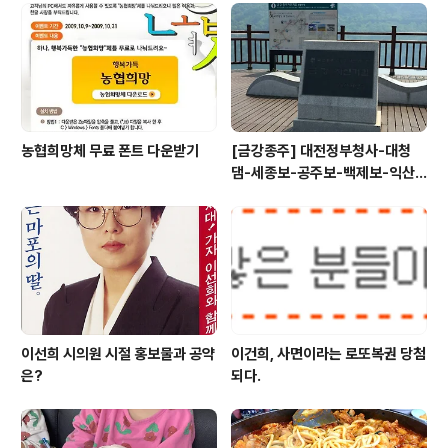
컸다. 단 몇분만 보고서 전문가들이 말하는 부실공사에 대
해서는 잘 알수 없었지만 과연 수십조원의 천문학적인 돈
을 들여서 만들어야 할만큼 급박한 사안이었나 의문이 들
었다. 지류부터 그리고 하나씩 실험을 ..
농협희망체 무료 폰트 다운받기
[금강종주] 대전정부청사-대청
댐-세종보-공주보-백제보-익산
성당포구-군산 하구둑
이선희 시의원 시절 홍보물과 공약
이건희, 사면이라는 로또복권 당첨
은?
되다.