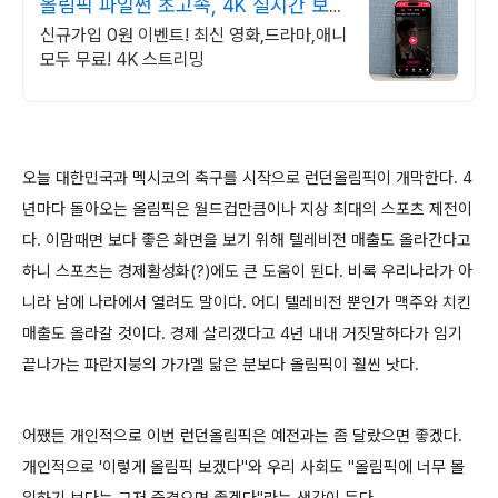
올림픽 파일썬 초고속, 4K 실시간 보
기!
신규가입 0원 이벤트! 최신 영화,드라마,애니
모두 무료! 4K 스트리밍
오늘 대한민국과 멕시코의 축구를 시작으로 런던올림픽이 개막한다. 4
년마다 돌아오는 올림픽은 월드컵만큼이나 지상 최대의 스포츠 제전이
다. 이맘때면 보다 좋은 화면을 보기 위해 텔레비전 매출도 올라간다고
하니 스포츠는 경제활성화(?)에도 큰 도움이 된다. 비록 우리나라가 아
니라 남에 나라에서 열려도 말이다. 어디 텔레비전 뿐인가 맥주와 치킨
매출도 올라갈 것이다. 경제 살리겠다고 4년 내내 거짓말하다가 임기
끝나가는
파란지붕의 가가멜 닮은 분보다 올림픽이 훨씬 낫다.
어쨌든 개인적으로
이번 런던올림픽은 예전과는 좀 달랐으면 좋겠다.
개인적으로 '이렇게 올림픽 보겠다"와 우리 사회도 "올림픽에 너무 몰