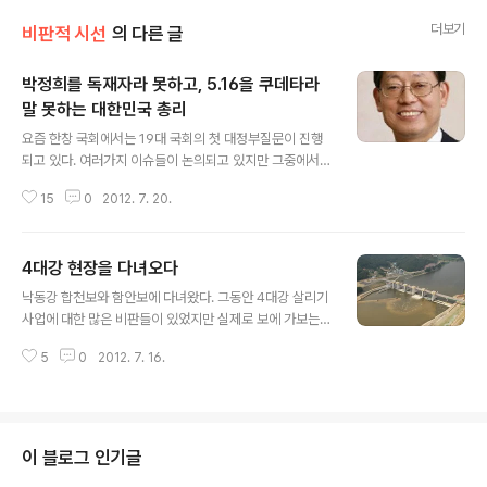
더보기
비판적 시선
의 다른 글
박정희를 독재자라 못하고, 5.16을 쿠데타라
말 못하는 대한민국 총리
글 내용
요즘 한창 국회에서는 19대 국회의 첫 대정부질문이 진행
되고 있다. 여러가지 이슈들이 논의되고 있지만 그중에서
개인적으로 김황식 국무총리의 역사인식에 대해 실망했다.
15
0
2012. 7. 20.
어제 오늘 중요한 국정현안은 사라지고, 김황식 총리의 역
사관에 대한 갑론을박만 이어지고 있는 것 같다. 물론 언론
이 선정적인 것을 좋아해서 다른것보다는 김황식 총리와
4대강 현장을 다녀오다
의원간의 말다툼을 보도하고 있겠지만 그만큼 대한민국의
글 내용
국무총리라는 사람이 그릇된 역사관을 가지고 있다는 것
낙동강 합천보와 함안보에 다녀왔다. 그동안 4대강 살리기
자체가 심각성을 나타내고 있는 것이다. 5.16이 쿠데타라
사업에 대한 많은 비판들이 있었지만 실제로 보에 가보는
는 것은 어린 학생들도 교과서를 통해 배우는 내용이다. 5.
것은 처음이었다. 뉴스를 통해 접하는것과 실제로 가서 보
16이 군사 쿠데타라는 것은 역사적 사실이다. 사실에 대해
5
0
2012. 7. 16.
는 것은 또 다른 느낌이었다. 첫 느낌은 "저게 과연 주변과
묻는데 총리는 "정쟁에 끼어들게 하지 말라"는 엉뚱한 답변
어울리는 건축물들인가?"라는 물음이었다. 산과 들을 흘러
을 하고 있다. 최근 박근혜 의원이 여권..
바다로 흘러가는 강에 아무런 상관도 없이 주변과 어울리
지 못한채 우뚝 서 있는 보는 폭력적이었다. 그동안 정부와
언론에서는 특색있는 디자인의 '보'라고 말해왔는데 실제
이 블로그 인기글
로 가서 보니 그런건 모르겠고, '뜬금없다'라는 느낌이 더