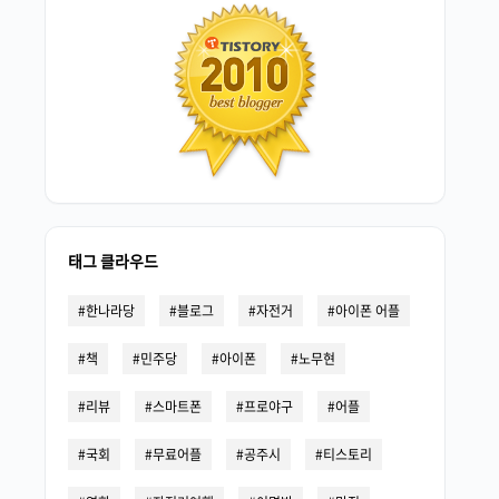
태그 클라우드
한나라당
블로그
자전거
아이폰 어플
책
민주당
아이폰
노무현
리뷰
스마트폰
프로야구
어플
국회
무료어플
공주시
티스토리