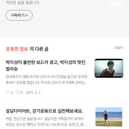
적당한 삶을 꿈꿉니다
구독하기
더보기
유용한 정보
의 다른 글
박지성이 출연한 보드카 광고, 박지성의 멋진
발리슛
글 내용
한국축구의 영웅 박지성 선수가 아시안컵을 끝으로 국가대
표에서 은퇴를 했습니다. 박지성 선수의 국가대표 은퇴는
일본과 중국의 축구팬들마저 아쉬워할정도로 아시아에서
4
0
2011. 2. 1.
의 그의 존재감은 타의 추종을 불허합니다. 하지만 선수로
서의 은퇴가 아니니 프리미어리그에서 활약을 응원해야 겠
습니다. 올 시즌 전반기에 멋진 활약을 했는데 남은 선수생
설날다이어트, 걷기운동으로 실천해보세요.
활동안 맨체스터유나이티드의 전설로 남기를 기원합니다.
글 내용
스포츠 스타인 박지성 선수는 많은 광고도 찍었는데요. 저
며칠 안있으면 설날입니다. 설날이면 가족들끼리 모여서
는 스포츠 선수들의 광고하면 예전에 박찬호 선수의 컴퓨
맛있는 음식도 해먹고 이야기도 나누게 되죠. 또한 긴 명절
터 광고가 제일 먼저 떠오릅니다. 박찬호 선수 광고때문에