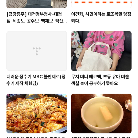
[금강종주] 대전정부청사-대청
이건희, 사면이라는 로또복권 당첨
댐-세종보-공주보-백제보-익산
되다.
성당포구-군산 하구둑
더러운 정수기 MBC 불만제로(정
무지 미니 에코백, 초등 유아 미술
수기 제작 체험담)
색칠 놀이 공부하기 좋아요