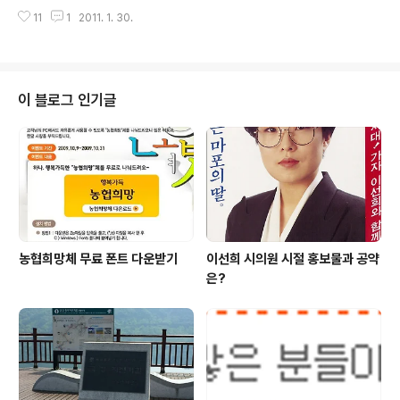
연휴동안 그동안 못 만난 고향친구들과도 한잔하게 됩니
많은 사람들이 그 브랜드의 컴퓨터를 샀던 것이 기억이 납
11
1
2011. 1. 30.
다. 때문에 새해들이 다이어트를 계획한 분들에게 설날은
니다. 우리집에도 박찬호 선수가 광고하던 컴퓨터가 있었
첫 고비이기 마련입니다. 특히 각종 부침이나 안주 같이 기
는데 추억해보니 재밌네요. 박지성 선수가 맨유 선수들과
름진 음식들은 다이어트의 적입니다. 그렇다고 가족들끼리
함..
모인 자리에서 혼자만 안먹을수도 없죠. 전 그래서 이번에
고향에 내려가면 아침이나 저녁에 꼭 걷기 운동을 하려고
이 블로그 인기글
합니다. 며칠 쉬다 오는 것인데 돈이나 장비를 가지고 갈수
도 없기 때문에 가장 적합한 운동이 바로 걷기라고 생각이
되는데요. 설날 당일날 성묘와 함께 연휴기간동안 실천한
다면 설날 음식도 맛있게 먹고, 살찌는 것도 피할수 있을것
같습니다. 성공적인 다이어트를 위해서는 ..
농협희망체 무료 폰트 다운받기
이선희 시의원 시절 홍보물과 공약
은?