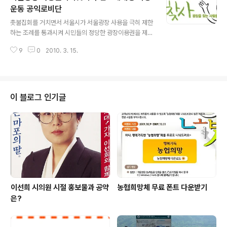
싸움 기대해 봅니다. 월 일 잠실 목동 문학 대전 대구 광주 사직 3 27~28 두-K
운동 공익로비단
글 내용
S-한 삼-L 롯-히 30/31/4.1 L-S 히-두 한-롯 K-삼 4 2-4 L-히 ..
촛불집회를 거치면서 서울시가 서울광장 사용을 극히 제한
하는 조례를 통과시켜 시민들의 정당한 광장이용권을 제한
했었습니다. 많은 시민단체와 시민들이 반대를 했지만 서
9
0
2010. 3. 15.
울시는 일방적으로 서울광장 사용을 제한하고 시민들의 광
장을 마치 사유재산인것처럼 관리해 왔습니다. 서울광장
사용의 기준도 들쭉날쭉해서 귀에 걸면 귀걸이 코에 걸면
코걸이 식의 기준이 적용되어 많은 논란을 가져오기도 했
습니다. 이에 시민들이 직접 나서서 서울광장 사용권리 되
이 블로그 인기글
찾기 주민조례개정 서명운동을 펼쳐서 지난해 10만명이
넘은 시민들이 서명을 해서 조례 개정안을 서울시의회에
제출했습니다. 저도 서명에 동참했던 1인입니다. 서명 이후
의 소식은 잘 몰랐는데 오늘 메일이 하나 왔습니다. 그간의
경과보고와 앞으로의 일정을 알려주는 내용이었습니다. 드
디..
이선희 시의원 시절 홍보물과 공약
농협희망체 무료 폰트 다운받기
은?