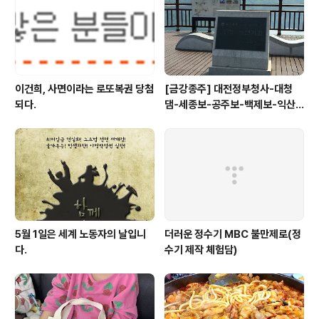
이건희, 사면이라는 로또복권 당첨
[금강종주] 대전정부청사-대청
되다.
댐-세종보-공주보-백제보-익산
성당포구-군산 하구둑
5월 1일은 세계 노동자의 날입니
더러운 정수기 MBC 불만제로(정
다.
수기 제작 체험담)