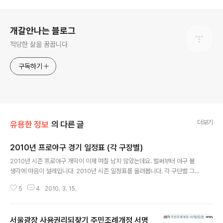
로그 정보
개갈안나는 블로그
적당한 삶을 꿈꿉니다
구독하기
더보기
유용한 정보
의 다른 글
2010년 프로야구 경기 일정표 (각 구장별)
글 내용
2010년 시즌 프로야구 개막이 이제 며칠 남지 않았는데요. 벌써부터 야구 볼
생각에 마음이 설레입니다. 2010년 시즌 일정표를 올려봅니다. 각 구단별 그리
고 구장별 일정표인데, 군산구장에선 게임을 3게임이나 하네요. 마산에서는 1
5
4
2010. 3. 15.
게임, 한화의 청주구장에선 게임이 없는건지 아직 반영이 안된건지는 잘 모르겠
습니다. 8월이후 일정은 나중에 편성된다고 합니다. 예년과 다르게 올해는 개막
전이 4월이 아닌 3월에 시작합니다. 요즘 사무실이 너무 바쁜데 개막전만큼은
서울광장 사용권리되찾기 주민조례개정 서명
사수하고 싶은데, 마음처럼 될지 모르겠습니다. 2010년 시즌에도 치열한 순위