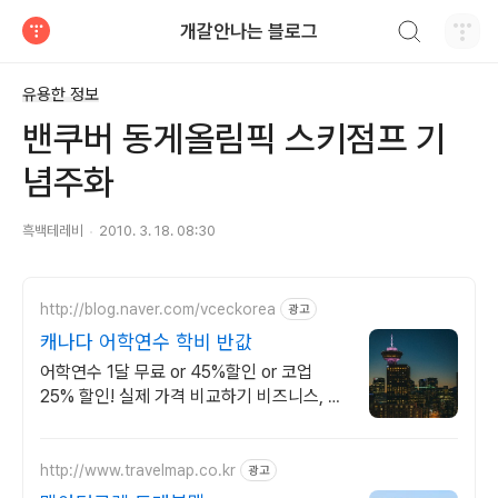
검색하기
개갈안나는 블로그
티스토리
유용한 정보
밴쿠버 동게올림픽 스키점프 기
념주화
흑백테레비
2010. 3. 18. 08:30
http://blog.naver.com/vceckorea
광고
캐나다 어학연수 학비 반값
어학연수 1달 무료 or 45%할인 or 코업
25% 할인! 실제 가격 비교하기 비즈니스, 호
텔경영, UI/UX, 웹 개발, 디지털 마케팅, 유
아교육 코업 등등
http://www.travelmap.co.kr
광고