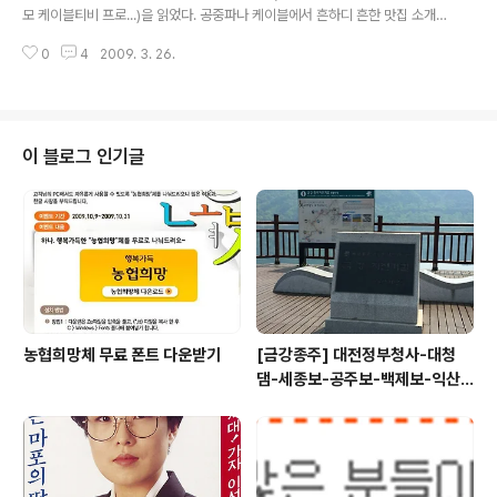
때문에.... 출세하기 힘든 세상입니다. 인도의 카스트보다 더한 계급사회가 도래
모 케이블티비 프로...)을 읽었다. 공중파나 케이블에서 흔하디 흔한 맛집 소개
한건 아닌지... 재산가액 ..
프로그램들, 그중에 케이블은 여러가지 구조상 저런 일이 비일비재한것 같다.
0
4
2009. 3. 26.
특히 케이블엔 자체 제작이 아닌 외주 프로그램이 대부분인데 외주제작사에서
저런 장난을 많이 한다. 실제 방송에 나온 집들을 가보면 실망하는 경우가 적지
않다. 방송에선 손님과 리포터들이 먹다 죽을 정도로 맛있는 표정과 감탄사를
뱉어내지만 정작 가서 맛을 보면 그저 그런 맛집이다. 물론 맛이란 것이 다분히
주관적인 분야이고 분명 맛집 소개를 보고 가서 먹어보면 맛있는 집도 있다. 내
이 블로그 인기글
가 말하려고 하는 것은 맛집 소개 프로그램의 공정성 문제이다. 나와 아주 친한
후배가 군대를 다녀..
농협희망체 무료 폰트 다운받기
[금강종주] 대전정부청사-대청
댐-세종보-공주보-백제보-익산
성당포구-군산 하구둑