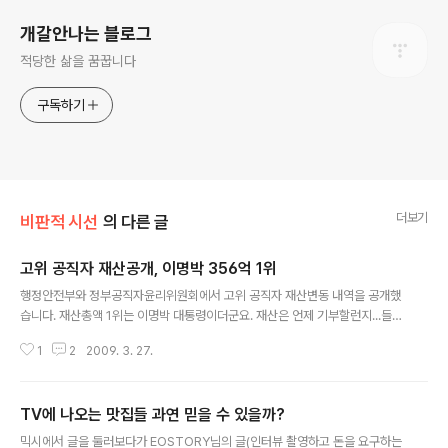
개갈안나는 블로그
적당한 삶을 꿈꿉니다
구독하기
더보기
비판적 시선
의 다른 글
고위 공직자 재산공개, 이명박 356억 1위
글 내용
행정안전부와 정부공직자윤리위원회에서 고위 공직자 재산변동 내역을 공개했
습니다. 재산총액 1위는 이명박 대통령이더군요. 재산은 언제 기부할런지...들은
바로는 장학재단을 만든다고 하던데. MB 장학생들이 얼마나 사회에 뜻깊은 일
1
2
2009. 3. 27.
을 할지 모르겠습니다. 삼성 장학생들의 활약을 보면 조금 예측이 되기는 합니
다만.... 지방자치단체장들도 재산이 공개되어 있으니 내가 사는 동네 단체장들
은 재산이 얼마나 되나 한번 찾아보세요. 공직자들도 대부분 부자들이더군요.
TV에 나오는 맛집들 과연 믿을 수 있을까?
저 정도는 되야 중산층이라고 말할 수 있을거 같아요. 배우 20년하면 자기정도
글 내용
재산 모을수 있다고 말한 유인촌 장관은 재산이 좀 줄었네요. 펀드와 주식 하락
믹시에서 글을 둘러보다가 EOSTORY님의 글(인터뷰 촬영하고 돈을 요구하는