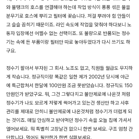
와 물탱크의 호스를 연결해야 하는데 작업 방식이 퐁퐁 섞은 물을
분무기로 호스에 뿌리고 필터에 꽂습니다. 저걸 뿌려야 힘 안들이
고 슬슬 꼽히기 때문이죠. 라인 속도에 작업을 맞춰야 하다보니 노
동자 입장에선 어쩔수 없는 선택이죠. 또 불량으로 반품되는 정수
기는 속에 든 부품이랑 필터만 따로 놓아두었다가 다시 쓰기도 하
구요.
정수기 팔아서 부자된 그 회사. 노조도 없고, 직원들 월급도 무지하
게 작습니다. 정규직이랑 똑같은 일한 제가 2002년 당시에 야근
에 특근합쳐서 한달에 100만원 조금 못받았습니다. 정규직도 150
만원인가 받았구요. 뭐, 그건 그렇다치고 불만제로에 나온것 처럼
정수기가 나도 모르게 저렇게 썩어가고 있는건 생산만 하고 사후
관리를 제대로 안히니 불만제로에 나온것처럼 정수기가 더럽게 되
는 것이죠. 매일 안심하고 받아먹던 정수기 속을 오늘 집에 가셔서
열어보세요. 뭐 특별히 고장날건 없으니 한번 보세요. 구조 엄청 간
단합니다. 먹어도 될만한가 한번 살펴보세요.