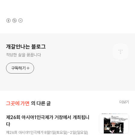
(새창열림)
로그 정보
개갈안나는 블로그
적당한 삶을 꿈꿉니다
구독하기
더보기
그곳에 가면
의 다른 글
제26회 아시아1인극제가 거창에서 개최됩니
다
글 내용
제26회 아시아1인극제가 8월1일(토요일)~2일(일요일)