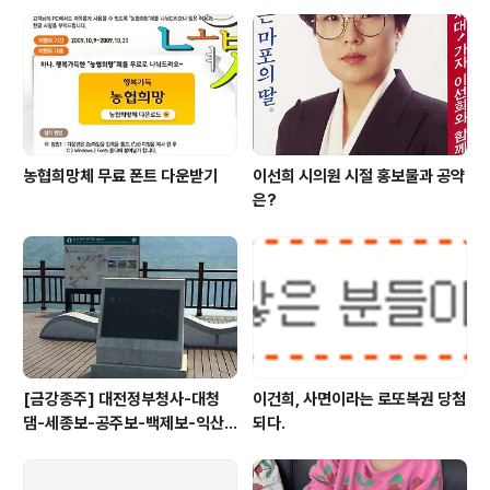
다. 사진을 찍진 않았지만 요즘은 어딜가나(휴게소 & 유명
관광지) 페루인지 어디인지 정체모를 인디언 음악들이 흥
겹게(?) 들려온다. 외국인이 와서 보면 여기가 한국인지 남
미인지 헷갈릴것 같다는 쓸데없는 걱정이 ..
농협희망체 무료 폰트 다운받기
이선희 시의원 시절 홍보물과 공약
은?
[금강종주] 대전정부청사-대청
이건희, 사면이라는 로또복권 당첨
댐-세종보-공주보-백제보-익산
되다.
성당포구-군산 하구둑