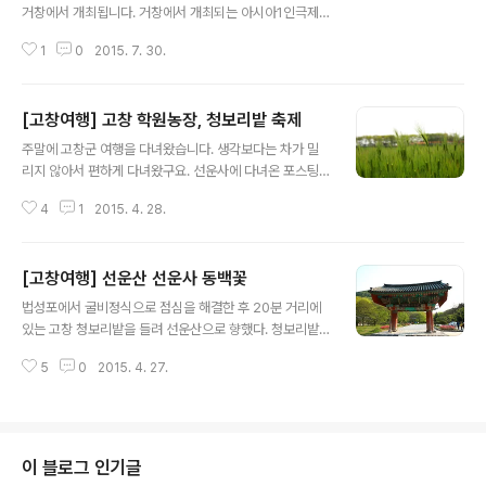
거창에서 개최됩니다. 거창에서 개최되는 아시아1인극제
는 무용, 마임, 음악 등 다양한 분야의 아시아 각국 1인극 배
1
0
2015. 7. 30.
우가 참여하는 역사적인 축제입니다. 행사가 개최되는 삼
봉산문화예술학교(경상남도 거창군 고제면 봉산리 624번
지)는 폐교된 쌍봉초등학교를 리모델링한 문화공간입니다.
[고창여행] 고창 학원농장, 청보리밭 축제
수려한 자연이 곁에 있는 거창으로 오셔서 1인극제도 즐기
글 내용
고 뜻깊은 휴가도 보내시기 바랍니다. 삼봉산문화예술학교
주말에 고창군 여행을 다녀왔습니다. 생각보다는 차가 밀
는 캠핑(장소 임대료 3만원)과 숙식도 가능하니 관심있는
리지 않아서 편하게 다녀왔구요. 선운사에 다녀온 포스팅
분은 055-944-5646으로 문의하시기 바랍니다. 1인극
을 이미 했는데 선운사를 들리기전에 먼저 법성포에서 굴
제 프로그램은 8월1일 토요일 오전10시부터 이원하님의
4
1
2015. 4. 28.
비정식을 먹고, 20분정도 거리인 청보리밭으로 이동했습
우리놀이체험이 진행되고, 오후4시부터는 황해도 작두굿,
니다. 2015/04/27 - [그곳에 가면] - [고창여행] 선운산
오후7시 이우주님과 삼성궁 한풀선사의 아시..
선운사 동백꽃 점심을 먹고 오후 1시쯤 청보리밭 축제가 열
[고창여행] 선운산 선운사 동백꽃
리고 있는 고창 학원농장에 도착했는데 그때부터 슬슬 차
글 내용
들이 몰려오기 시작했습니다. 입구부턴 끝이 안보이게 차
법성포에서 굴비정식으로 점심을 해결한 후 20분 거리에
들이 밀려 있었구요. 그래서 근처 공터에 차를 세운후에 축
있는 고창 청보리밭을 들려 선운산으로 향했다. 청보리밭
제장소까지 걸어서 갔습니다. 차를 타고 주차장까지 갔으
에서 많이 걸어서 피곤했지만, 그래도 멀리 고창까지 내려
면 더 좋았겠지만, 어쩔수 없이 걸었는데 청보리밭 풍경을
5
0
2015. 4. 27.
왔으니 그동안 계속 와보고 싶었던 선운사는 들리고 서울
좀 더 세심하게 볼 수 있어서 더욱 좋았습니다. 청보리의 푸
로 올라가야 할 것 같아서다. 청보리밭 축제장 근처가 차도
른 물결이 끝이 없이 펼쳐져 있습니다..
많이 밀리고, 접촉 사고도 나서 나오는데 좀 시간이 걸렸지
만 선운사까지는 그리 멀지 않았다. 오후 5시경에 도착했
는데 많은 인파들이 빠져나가서 고즈넉한 고찰을 마음껏
이 블로그 인기글
즐길 수 있었다. 주차료 2000원을 내고, 선운사로 걸어갔