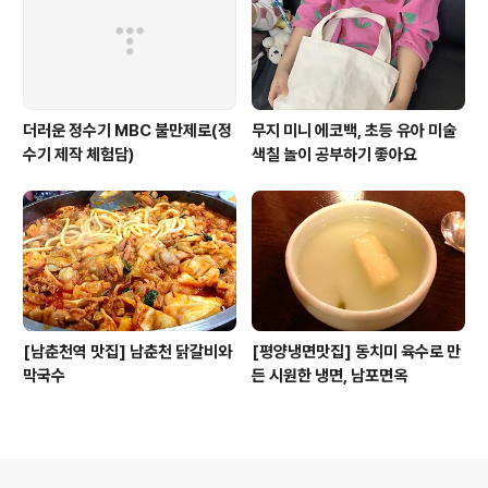
더러운 정수기 MBC 불만제로(정
무지 미니 에코백, 초등 유아 미술
수기 제작 체험담)
색칠 놀이 공부하기 좋아요
[남춘천역 맛집] 남춘천 닭갈비와
[평양냉면맛집] 동치미 육수로 만
막국수
든 시원한 냉면, 남포면옥