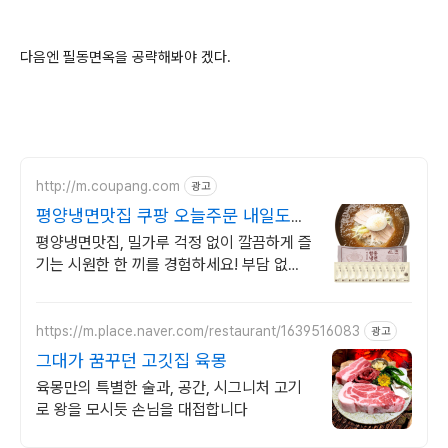
다음엔 필동면옥을 공략해봐야 겠다.
http://m.coupang.com
광고
평양냉면맛집 쿠팡 오늘주문 내일도착
로켓배송
평양냉면맛집, 밀가루 걱정 없이 깔끔하게 즐
기는 시원한 한 끼를 경험하세요! 부담 없는
면 요리 찾으셨다면, 오늘주문 내일도착 로켓
배송으로 만나보세요.
https://m.place.naver.com/restaurant/1639516083
광고
그대가 꿈꾸던 고깃집 육몽
육몽만의 특별한 술과, 공간, 시그니처 고기
로 왕을 모시듯 손님을 대접합니다