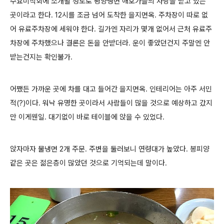
수요미식회에 소개될 정도로 평양냉면 애호가들의 사랑을 받고 있는
곳이라고 한다. 12시를 조금 넘어 도착한 을지면옥. 주차장이 따로 없
어 유료주차장에 세워야 한다. 길가엔 자리가 몇개 없어서 근처 유료주
차장에 주차했으나 결론은 돈을 안받더라. 운이 좋았던건지 주말엔 안
받는건지는 확인불가.
어쨌든 가까운 곳에 차를 대고 들어간 을지면옥. 인테리어는 아주 서민
적(?)이다. 워낙 유명한 곳이라서 사람들이 많을 것으로 예상하고 갔지
만 이게웬일. 대기없이 바로 테이블에 앉을 수 있었다.
앉자마자 물냉면 2개 주문. 주변을 둘러보니 연령대가 높았다. 봉피양
같은 곳은 젊은층이 많았던 것으로 기억되는데 말이다.