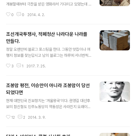
개봉할때부터 극찬을 받은 영화라서 기다리고 있었는데 바
쁜 일정때문에 tv로 보게 되었다. tv로 영화보는 것을 그다
0
0
2014. 4. 2.
지 좋아하지는 않는다. 아무리 재미있는 영화도 집에서 보
면 그 감동과 재미가 잘 느껴지지 않기 때문이다. 다행히 노
예 12년은 드라마라서 특수효과나 음향이 중요하지 않기
조선개국투쟁사, 적폐청산 나라다운 나라를
때문에 집에서도 편안하게 볼 수 있었다. 무엇보다 배우와
스토리가 가진 힘이 커서 한눈팔지 않고, 빨기감기 하지 않
만들다.
글 내용
고 재미있게 볼 수 있었다. 특히 이 영화에는 조연으로 브래
정말 오랜만에 블로그 포스팅을 한다. 그동안 맛집이나 여
드 피트, 베네딕트 컴버배치 같은 유명배우가 등장해 보는
행지 정보를 찾는답시고 남의 블로그는 하루에 서너번씩
재미도 쏠쏠하다. 노예 12년은 제목처럼 인신매매로 팔려
들어가면서도 정작 내 블로그는 찾지 않았다. 블로그하는
간 자유 흑인이 노예로 12년동안 생활한 솔로몬 노섭의 실
3
1
2017. 7. 25.
게 취미여야 하는데 어느 순간 하나의 노동이 되다보니 흥
화를 영화로 만들었다. ..
미를 잃었던 것이 가장 큰 이유였다. 그리고 이래저래 바쁘
기도 했고... 어찌됐든 오랜만에 쓰는 포스팅의 주제는
조봉암 평전, 이승만이 아니라 조봉암이 당선
'책'이다. 어제 몇달만에 홍대를 갔다. 지인의 출판기념회가
있었기 때문이다. 책의 이름은 '조선개국투쟁사'이다. 장르
되었다면
글 내용
는 정치소설. 역사소설도 아니고 정치소설은 왠지 낯설다.
현재 대한민국 진보정치는 '겨울왕국'이다. 권영길 대선후
더구나 소재가 고려와 조선의 이야기이니 말이다. 출판기
보의 참신함도 민주노동당의 역동성은 사라진지 오래이다.
념회는 어찌어찌 잘 끝났고, 집으로 돌아와 책을 펼쳤다. 요
진보정당끼리도 수없이 분열되어 안그래도 적은 세력들이
즘 소설책 치고는 꽤 두껍다. 428쪽. 조금만 분량이 늘어
12
2
2014. 3. 9.
갈기갈기 찢어진지 오래이다. 민주당의 일부 세력이 대체
났으면 1, 2부로 나누어 출간해..
하고는 있지만 민주당의 틀안에서 진보정치를 하는 것은
분명 한계가 있다. 물론 아직 일부정당이 진보정치를 추구