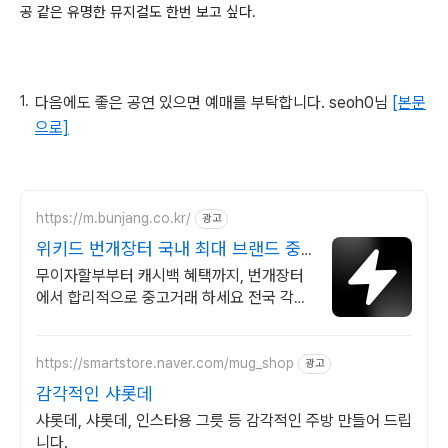
공 같은 유명한 뮤지컬도 한번 보고 싶다.
다음에도 좋은 공연 있으면 예매를 부탁합니다. seoh0님
[본문
으로]
https://m.bunjang.co.kr/
광고
위키드 번개장터 국내 최대 브랜드 중
고거래
무이자할부부터 캐시백 혜택까지, 번개장터
에서 합리적으로 중고거래 하세요 전국 각지
에서 올라오는 전국구 최다 상품 매일 10만
개 이상의 신규 상품 업로드
https://smartstore.naver.com/mug_shop
광고
감각적인 샤롯데
샤롯데, 샤롯데, 인스타용 그릇 등 감각적인 주방 만들어 드립
니다.