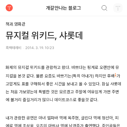
검색하기
개갈안나는 블로그
티스토리
책과 영화관
뮤지컬 위키드, 샤롯데
흑백테레비
2014. 3. 19. 10:23
화제의 뮤지컬 위키드를 관람하고 왔다. 바쁘다는 핑계로 오랜만에 뮤
1
지컬을 본것 같다. 물론 요즘도 바쁘기는(특히 아내가) 하지만 후배
가
고맙게도 표를 구해줘서 좋은 시간을 보내고 올 수 있었다. 잠실 샤롯데
는 처음 가보았는데 특별한 것은 모르겠고 주말에 여유있게 가면 주변
에 볼거리 즐길거리가 많으니 데이트코스로 좋을것 같다.
내가 관람한 공연은 마녀 엘파바 역에 옥주현, 글린다 역에 정선아, 피
에로 역에 조상웅, 오즈의 마법사 역에 남경주가 출연했다. 주인공들은