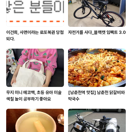
이건희, 사면이라는 로또복권 당첨
자전거를 사다_블랙캣 임팩트 3.0
되다.
무지 미니 에코백, 초등 유아 미술
[남춘천역 맛집] 남춘천 닭갈비와
색칠 놀이 공부하기 좋아요
막국수