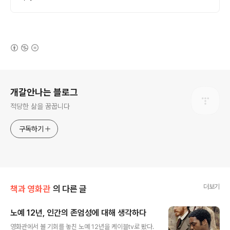
(새창열림)
로그 정보
개갈안나는 블로그
적당한 삶을 꿈꿉니다
구독하기
더보기
책과 영화관
의 다른 글
노예 12년, 인간의 존엄성에 대해 생각하다
글 내용
영화관에서 볼 기회를 놓친 노예 12년을 케이블tv로 봤다.