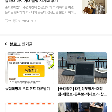
달라스 바이어스 클럽 시사회 후기
하고 있지만 수적열세와 시대에 뒤떨어진 사상으로 국민들
글 내용
에게 외면받고 있는 것이 현실이다. 하지만 대한민국의 현
중학교때였다. 수업시간에 선생님이 왜 그 이야기를 꺼냈
실은 진보정치를 필요로 하고 있다. 집권세력이 몇번 바뀌
는지는 정확하게 기억나지 않는다. 선생님은 본인의 어머
고, 저마다 서민들을 위한 정당이라고 하지만 서민의 삶은
니가 암 말기 환자인데 더 이상의 치료는 힘들다고 했다. 때
크게 나아지지 않고 있는 것이 현실이다. 2014년에도 노
2
0
2014. 3. 7.
문에 고통을 조금이라도 덜어드리기 위해서 불법인줄 알지
동탄압은 계속되고 있고, 헌법에 보장된 파업의 권리도 공
만 양귀비를 재배해서 복용하게 했다는 것이다. 양귀비는
권력에 의해 짓밟히고 있다. 격차가 더욱 벌어지고 ..
마약인 아편의 재료이다. 자식의 입장에서 고통스러워 하
는 부모님께 해드릴수 있는건 불법이라도 그것이 최선이었
다는 생각이 든다. 우리 주변에 민간요법이나 침뜸등으로
이 블로그 인기글
치료행위를 하는 분들이 있다. 현대 의학이 못고치는 병들
을 고치기도 하지만 심각한 부작용을 가져오기도 한다. 전
통의 치료방법이라고 해도 맹신하면 안될 것이다. 그래서
정부에서는 각종 규제를 만들고 자격증 제도를 시행한다.
부작용을 줄이기 위해 자격이 있는 의료인만 치료행위를..
농협희망체 무료 폰트 다운받기
[금강종주] 대전정부청사-대청
댐-세종보-공주보-백제보-익산
성당포구-군산 하구둑