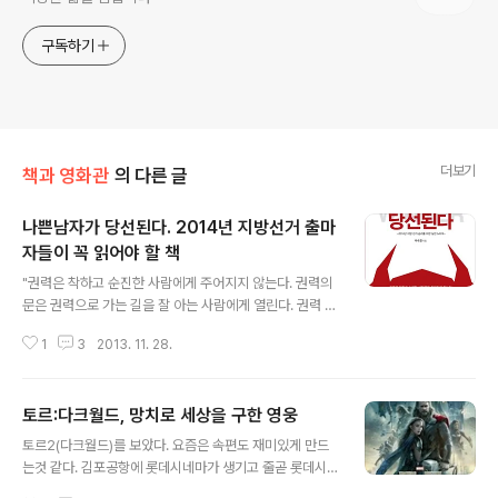
구독하기
더보기
책과 영화관
의 다른 글
나쁜남자가 당선된다. 2014년 지방선거 출마
자들이 꼭 읽어야 할 책
글 내용
"권력은 착하고 순진한 사람에게 주어지지 않는다. 권력의
문은 권력으로 가는 길을 잘 아는 사람에게 열린다. 권력 운
동의 속성을 잘 알며, 정치적으로 행동할 줄 아는 사람. 하
1
3
2013. 11. 28.
지만, 경박한 권력투쟁에 매몰되지 않고 진정으로 인간에
대한 깊은 애정을 견지 할 수 있는 사람. 당선이란 그런 정
치적인 존재에게 주어지는 영광이다." - 나쁜남자가 당선된
토르:다크월드, 망치로 세상을 구한 영웅
다 中 - 선거는 착한 사람을 뽑는 것이 아니다. 워낙 대한민
글 내용
국 정치인들이 수준이 떨어지고 부패한 사람이 많아서 선
토르2(다크월드)를 보았다. 요즘은 속편도 재미있게 만드
거때마다 청렴을 자기의 최대 강점으로 뽑거나 혹은 착한
는것 같다. 김포공항에 롯데시네마가 생기고 줄곧 롯데시
(?) 것을 내세우기도 하는데, 그게 과연 그 지역구와 지역민
네마만 가는데 그렇게 사람이 많은것은 처음 봤다. 토르의