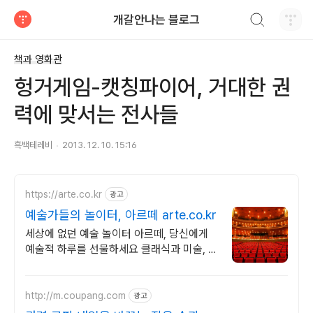
검색하기
개갈안나는 블로그
티스토리
책과 영화관
헝거게임-캣칭파이어, 거대한 권
력에 맞서는 전사들
흑백테레비
2013. 12. 10. 15:16
https://arte.co.kr
광고
예술가들의 놀이터, 아르떼 arte.co.kr
세상에 없던 예술 놀이터 아르떼, 당신에게
예술적 하루를 선물하세요 클래식과 미술, 연
극과 영화와 문학까지 누구나 칼럼니스트가
될 수 있습니다.
http://m.coupang.com
광고