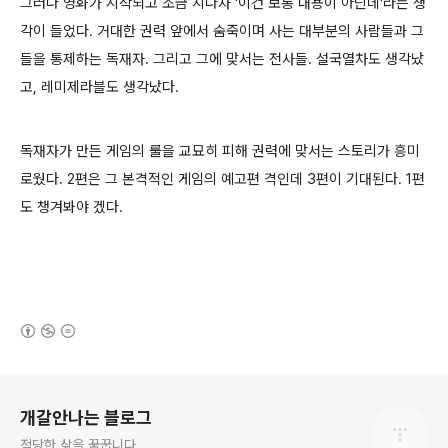
그러나 영화가 시작되고 조금 지나자 '이건 보통 내용이 아닌데'라는 생
각이 들었다. 거대한 권력 앞에서 숨죽이며 사는 대부분의 사람들과 그
들을 통제하는 독재자. 그리고 그에 맞서는 전사들. 설국열차도 생각났
고, 레미제라블도 생각났다.
독재자가 만든 게임의 룰을 교묘히 피해 권력에 맞서는 스토리가 흥미
로웠다. 2편은 그 본격적인 게임의 예고편 격인데 3편이 기대된다. 1편
도 챙겨봐야 겠다.
(새창열림)
로그 정보
개갈안나는 블로그
적당한 삶을 꿈꿉니다