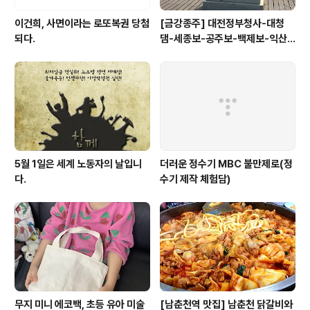
이건희, 사면이라는 로또복권 당첨
[금강종주] 대전정부청사-대청
되다.
댐-세종보-공주보-백제보-익산
성당포구-군산 하구둑
5월 1일은 세계 노동자의 날입니
더러운 정수기 MBC 불만제로(정
다.
수기 제작 체험담)
무지 미니 에코백, 초등 유아 미술
[남춘천역 맛집] 남춘천 닭갈비와