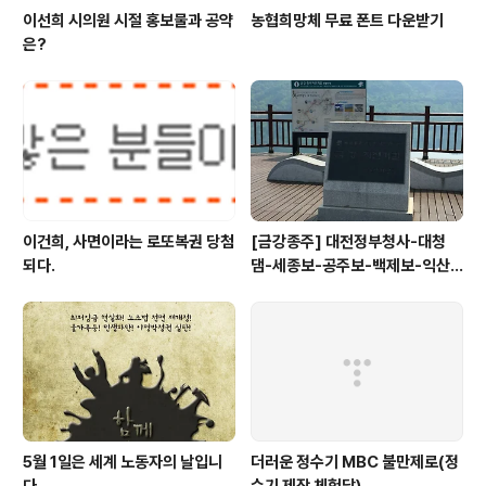
이선희 시의원 시절 홍보물과 공약
농협희망체 무료 폰트 다운받기
은?
이건희, 사면이라는 로또복권 당첨
[금강종주] 대전정부청사-대청
되다.
댐-세종보-공주보-백제보-익산
성당포구-군산 하구둑
5월 1일은 세계 노동자의 날입니
더러운 정수기 MBC 불만제로(정