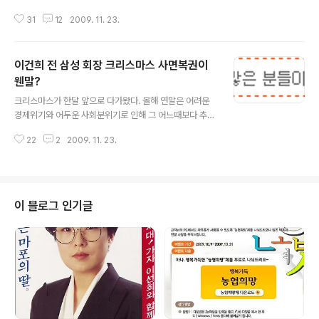
다고 한다. 일부에선 벌써부터 '아이폰 대박' 조짐이라고 보
31
12
2009. 11. 23.
도하고 있다. 아이폰이 대박이 될지 중박이 될지 아니면 찻
잔속의 태풍으로 끝날지는 조금 더 지켜봐야 할 것 같다. 아
이폰을 사더라도 조금 더 기다려보고 사는것도 나쁠것 같
이건희 전 삼성 회장 크리스마스 사면복권이
지는 않다. 아이폰을 사더라도 기다려보고 사라고 하는 이
유는 성능이나 A/S에 대한 검증이 이루어지지 않았기 때문
웬말?
글 내용
이다. 아이폰이 세계적 히트상품임은 누구나 아는 사실이
크리스마스가 한달 앞으로 다가왔다. 올해 연말은 어려운
지만 한국 사용자를 만족시킬만큼 성능이 좋은지는 두고봐
경제위기와 어두운 사회분위기로 인해 그 어느때보다 추울
야 할 것 같다. 더군다나 애플의 악명 높은 A/S는 한국에서
것으로 예상된다. 연말과 크리스마스의 연례행사가 있다.
아이폰이 성공하지 못할거라고 주장하는 사람들의 핵심이
22
2
2009. 11. 23.
바로 특사이다. 빈번한 특사로 인해 사면이라는 본연의 의
기도 하다. 어쨌든 우여곡절 끝에 아..
미마저 퇴색한 느낌이지만 벌써부터 각계에선 특사에 대한
이야기가 나오고 있다. 그중에서 단연 이건희 전 삼성회장
에 대한 크리스마스 특사는 논란거리이다. 과연 이건희 전
회장을 사면복권시켜야 할까? 먼저 이건희 전 회장에 대해
이 블로그 인기글
사면복권을 주장한 사람은 재계가 아니라 체육계와 강원도
지사이다. 평창 동계올림픽을 유치하는데 있어 지원해줄 I
OC위원이 없기 때문이다. 유일한 IOC위원인 이건희 전
회장마저 활동을 중지한 상태라 복권해야 한다는 주장이
다. 체육계가 앞장서자 이젠 재계에서도 슬슬 사..