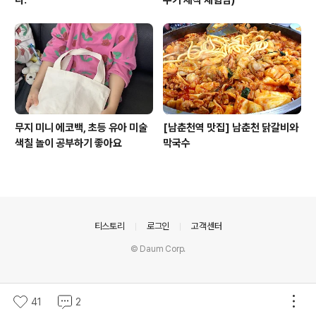
다.
수기 제작 체험담)
무지 미니 에코백, 초등 유아 미술
[남춘천역 맛집] 남춘천 닭갈비와
색칠 놀이 공부하기 좋아요
막국수
의안내
티스토리
로그인
고객센터
© Daum Corp.
41
2