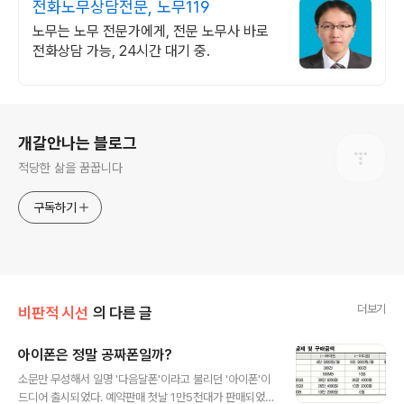
전화노무상담전문, 노무119
노무는 노무 전문가에게, 전문 노무사 바로
전화상담 가능, 24시간 대기 중.
로그 정보
개갈안나는 블로그
적당한 삶을 꿈꿉니다
구독하기
더보기
비판적 시선
의 다른 글
아이폰은 정말 공짜폰일까?
글 내용
소문만 무성해서 일명 '다음달폰'이라고 불리던 '아이폰'이
드디어 출시되었다. 예약판매 첫날 1만5천대가 판매되었