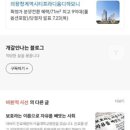
의왕청계역시티프라디움디하모니
확정가 분양전환 혜택/71㎡ 최고 9억대(풀
옵션포함)/당첨자 발표 7.23(목)
로그 정보
개갈안나는 블로그
적당한 삶을 꿈꿉니다
구독하기
더보기
비판적 시선
의 다른 글
보호라는 이름으로 자유를 빼앗는 사회
글 내용
아버지 진료때문에 서울대학교병원을 갔습니다. 진료를 받
고 지하철역으로 향하던중 휠체어를 탄 장애인 한분이 전