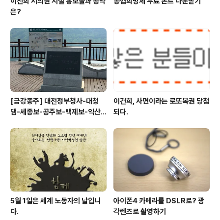
이선희 시의원 시절 홍보물과 공약
농협희망체 무료 폰트 다운받기
은?
[금강종주] 대전정부청사-대청
이건희, 사면이라는 로또복권 당첨
댐-세종보-공주보-백제보-익산
되다.
성당포구-군산 하구둑
5월 1일은 세계 노동자의 날입니
아이폰4 카메라를 DSLR로? 광
다.
각렌즈로 촬영하기