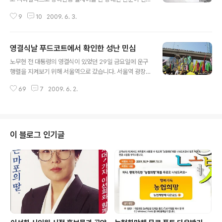
단지를 나눠주시더군요. 아무도 받지 않는 전단지를 덥석
9
10
2009. 6. 3.
받았습니다. 버스를 타고 오면서 전단지를 읽어보니 참 가
슴이 아프고, 그동안 장애인에 대한 저의 무지를 깨닫게 해
주는 내용이었습니다. 소록도라는 작은 섬이 있습니다. 지
영결식날 푸드코트에서 확인한 성난 민심
금은 관광지로 인기가 많지만 일제시대부터 한센병 환자를
글 내용
격리 수용하던 곳이었습니다. 국가 공권력의 이름아래 전
노무현 전 대통령의 영결식이 있었던 29일 금요일에 운구
염병도 아닌 한센병 환자들을 격리수용하고 각종 몹쓸짓도
행렬을 지켜보기 위해 서울역으로 갔습니다. 서울역 광장
많이 했다고 합니다. 하지만 2009년 현재에도 국가의 장
과 회현 고가도로에 사람들이 가득찼습니다. 마치 흑백사
애인 정책은 사회에서 격리하는 정책들입니다. 장애인들을
69
7
2009. 6. 2.
진으로 보던 80년 봄의 서울역 광장을 보는 듯 했습니다.
사회의 한 구성원으로 인정하고 일반인들과 함께 살아갈수
뜨거운 햇살에도 불구하고 영구차가 지나가자 사람들은 울
있도록 도와주는 정책이 아닙니다. 보호라는 이름으..
기도 하고 구호를 외치기도 했습니다. 운구행렬이 남영역
쪽으로 지나가고, 늦은 점심을 해결하기 위해 서울역에 있
는 대형마트 푸드코트로 갔습니다. 평일 오후인데도 사람
이 블로그 인기글
들이 많이 있더군요. 운구행렬을 보러 왔다가 저처럼 늦은
식사를 하거나 더위를 피하기 위해 온 것 같아 보였습니다.
줄을 서서 기다려 햄버거를 가지고 자리에 앉았습니다. 그
런데 푸드코트 한쪽에서 고성이 나왔습니다. 어떤 중년의
남성분이 큰소리로 푸드코트 직원들에게 뭐라고 하..