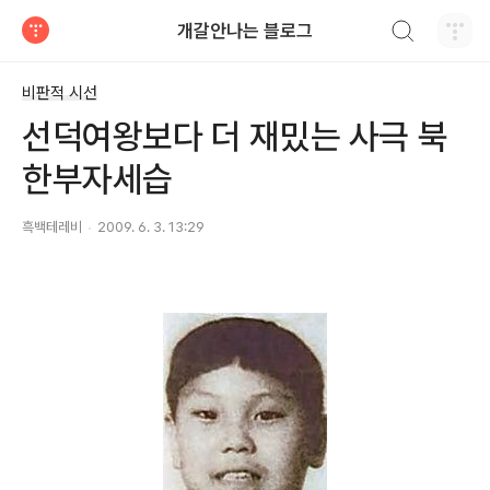
검색하기
개갈안나는 블로그
티스토리
비판적 시선
선덕여왕보다 더 재밌는 사극 북
한부자세습
흑백테레비
2009. 6. 3. 13:29