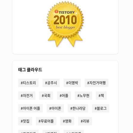
태그 클라우드
티스토리
공주시
이명박
자전거여행
자전거
국회
어플
노무현
책
아이폰 어플
아이폰
한나라당
블로그
맛집
무료어플
영화
리뷰