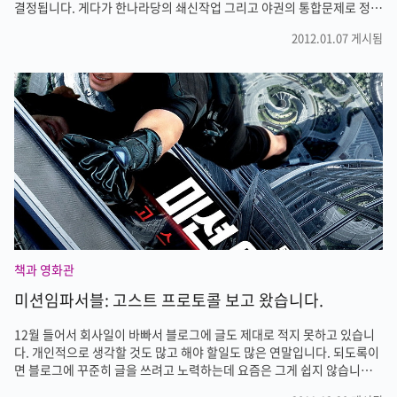
결정됩니다. 게다가 한나라당의 쇄신작업 그리고 야권의 통합문제로 정개
개편도 그 어느때보다 활발합니다. 선거가 과열되다보면 불법을 저지르기
2012.01.07 게시됨
도 하고 당선된 이후에도 당선무효가 되는 경우가 늘 있습니다. 관행에 따
라 혹은 잘 몰라서 선거법을 어기는 경우가 많습니다. 선거법이 명확하지
않고 두루뭉실하고 규제하는 성격이 강하다보니 후보는 자신을 한번이라
도 더 알리기 위해 쉽게 유혹에 넘어가는데요. 그래도 선거법은 지켜야 하
겠죠. 매번 바뀌는 선거법을 숙지하기가 힘든데 아이폰으로 중앙선거관리
위원회 어플로 각종 선거에 관한 정보를 얻을수 있습니다. 선거에 궁금한
점이 있다면 ..
책과 영화관
미션임파서블: 고스트 프로토콜 보고 왔습니다.
12월 들어서 회사일이 바빠서 블로그에 글도 제대로 적지 못하고 있습니
다. 개인적으로 생각할 것도 많고 해야 할일도 많은 연말입니다. 되도록이
면 블로그에 꾸준히 글을 쓰려고 노력하는데 요즘은 그게 쉽지 않습니다.
블로그를 개설하고 신혼여행 다녀온 기간과 자전거여행 다녀온 기간을 빼