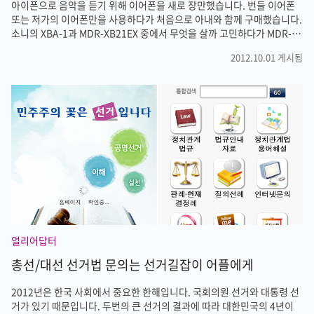
아이폰으로 음악을 듣기 위해 이어폰을 새로 장만했습니다. 번들 이어폰
또는 저가의 이어폰만을 사용하다가 처음으로 아내와 함께 구매했습니다.
소니의 XBA-1과 MDR-XB21EX 중에서 무엇을 살까 고민하다가 MDR-
XB21EX이 좀 더 낫다는 인터넷 평들이 있어서 구매를 결정했습니다. 매
2012.10.01 게시됨
장엣 둘다 들어봤는데 MDR-XB21EX가 제가 듣기엔 조금 더 좋은거 같더
군요. 둘다 저가이고 가격차이도 얼마나지 않지만 소리가 좀 더 부드럽고
음을 잘 표현해주는 느낌이었습니다. 외부 소리도 완벽하게 차단해주고
요. MDR-XB21EX의 줄은 잘 엉키지 않는 칼국수 줄입니다. 요즘 많은 사
람들이 이용하고 있죠. 전에 쓰던 이어폰은 단자가 일자형이라서 금방 고
장난 경험이 있습니다 하지만 MDR-XB21EX은 기역자 단자..
얼리어답터
총선/대선 선거법 문의는 선거길잡이 어플에게
2012년은 한국 사회에서 중요한 한해입니다. 국회의원 선거와 대통령 선
거가 있기 때문입니다. 두번의 큰 선거의 결과에 따라 대한민국의 4년이