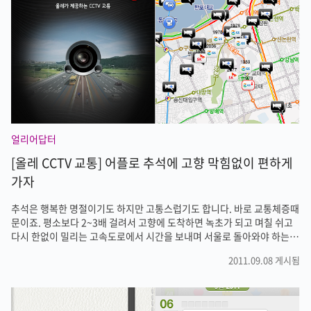
감이 다른때와는 다른데요. 30년 가까이 어른들 곁에서 차례상 차리는것
을 지켜봐왔는데도 정확하게 모르겠습니다. 이럴때 스마트폰이 있다면 차
례상 차리는데 많은 도움을 받을수 있습니다. 오늘 소개할 어플은 '차례상
차리기'입니다. 상차림이나..
얼리어답터
[올레 CCTV 교통] 어플로 추석에 고향 막힘없이 편하게
가자
추석은 행복한 명절이기도 하지만 고통스럽기도 합니다. 바로 교통체증때
문이죠. 평소보다 2~3배 걸려서 고향에 도착하면 녹초가 되고 며칠 쉬고
다시 한없이 밀리는 고속도로에서 시간을 보내며 서울로 돌아와야 하는
길은 그리 행복하지만은 않습니다. 그래도 오랜만에 고향에서 가족들과
2011.09.08 게시됨
함께 어울려 행복한 시간을 보내는 걸로 위안을 삼지만 많은 분들이 추석
교통체증때문에 힘든것은 사실입니다. 하지만 명절 교통체증도 예전만큼
심한것 같지는 않습니다. 네비게이션의 보급과 더 똑똑한 스마트폰의 보
급으로 인해 막히지 않는 길을 안내해주기 때문입니다. 조금이라도 더 편