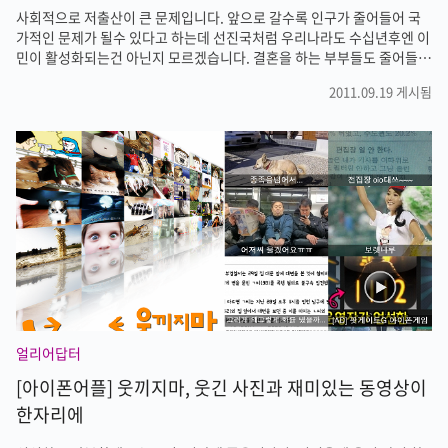
사회적으로 저출산이 큰 문제입니다. 앞으로 갈수록 인구가 줄어들어 국
가적인 문제가 될수 있다고 하는데 선진국처럼 우리나라도 수십년후엔 이
민이 활성화되는건 아닌지 모르겠습니다. 결혼을 하는 부부들도 줄어들고
있고, 아이를 낳는 가정도 줄어들고 있다고 합니다. 정부에서 여러가지 출
2011.09.19 게시됨
산장려책을 내놓고는 있지만 뭔가 근본적인 대책을 세우지 않는 이상 저
출산 흐름은 쉽게 바꿀수 없을것 같습니다. 젊은 사람들이 결혼과 출산을
꺼리는 이유들이 여러가지가 있겠지만 사회적으로 출산에 대한 지원이 부
족한것도 큰 원인일것 같습니다. 정부와 지자체의 출산지원 시책을 알아
볼수 있는 어플을 소개해드립니다. [아가사랑 mini] 어플리케이션입니
다. 아가사랑 어플의 첫화면입니다. 정부와 지자체의 출산지원책을 알아
볼수 있고, 임신부터 ..
얼리어답터
[아이폰어플] 웃끼지마, 웃긴 사진과 재미있는 동영상이
한자리에