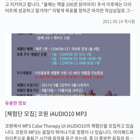
고 지키려고 합니다. "올해는 책을 100권 읽어야지! 추석 이후에는 다이
어트에 성공하고 말거야!" 이렇게 목표를 정하곤 하지만 작심삼일로 그치
는 경우가 대부분입니다. 목표를 정하는건 쉽지만 지키는 것, 그리고 꾸준
2011.09.14 게시됨
히 하는것은 정말 힘든일입니다. 하지만 누군가 일정을 정리해주고 도와
준다면 그리고 그것이 습관이 된다면 성공하고 말것입니다. '21일 법칙'이
라는 것이 있다고 합니다. 21일동안 계속하면 습관이 된다고 하는데요. 어
플 제작사는 '생각이 대뇌피질에서 뇌깐까지 내려가는데 걸리는 최소한의
시간, 사람의 생체 시계가 교정되는데 드는 최소한의 시간이 21일이기 때
문'이라고 말하고 있습니다. 21일 동안 나와의 약속을 지킨다면 그것이
습..
유용한 정보
[체험단 모집] 코원 iAUDIO10 MP3
코원에서 MP3 Color Therapy UI iAUDIO10의 체험단을 모집하고 있습
니다. 코원의 MP3는 음질이 뛰어나기로 정평이 나 있습니다. 아이패드와
아이폰으로 출퇴근 시간에 음악을 듣곤 하는데, 좀 더 풍부한 음질의 음악