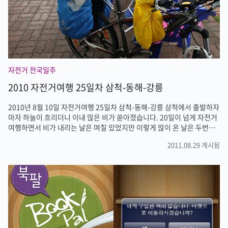
상대방의 ..
자전거 전국일주
2010 자전거여행 25일차 삼척-동해-강릉
2010년 8월 10일 자전거여행 25일차 삼척-동해-강릉 삼척에서 출발하자
마자 하늘이 흐리더니 이내 많은 비가 쏟아졌습니다. 20일이 넘게 자전거
여행하면서 비가 내리는 날은 며칠 있었지만 이렇게 많이 온 날은 두번째
였습니다. 진주에서 한번, 삼척에서 한번. 진주에서는 내리는 비를 피해 지
2011.08.29 게시됨
인이 있는 남원에서 하룻밤 묵으면서 비가 그치기를 기다렸지만 삼척에서
는 일정도 며칠 남지 않고 지인도 없어서 일단 출발하기로 했습니다. 우비
를 입고, 짐은 패니어와 비닐팩으로 무장했습니다. 패니어에 방수포로 덮
었지만 속에 들어있는 전자기기들은 비닐로 한번 더 감싸고 출발했습니
다. 삼척에서 동해까지는 먼 거리는 아니었기에 쉽게 도착할수 있었습니
다. 저는 괜찮았지만 여자친구는 많이 힘들어하는 모습이었습니다. 전날
뜨거운 태..