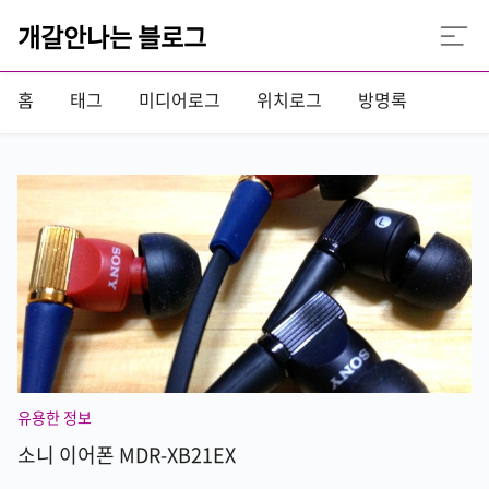
개갈안나는 블로그
홈
태그
미디어로그
위치로그
방명록
유용한 정보
소니 이어폰 MDR-XB21EX