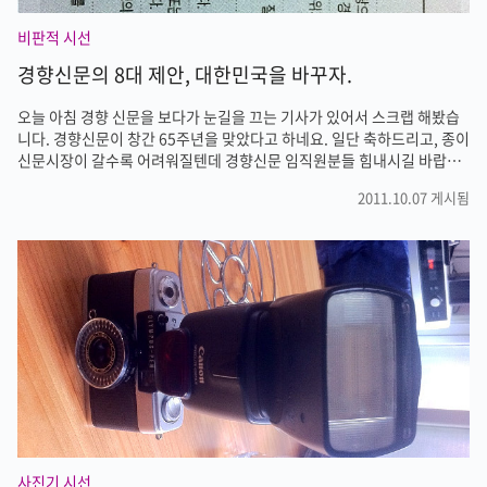
비판적 시선
경향신문의 8대 제안, 대한민국을 바꾸자.
오늘 아침 경향 신문을 보다가 눈길을 끄는 기사가 있어서 스크랩 해봤습
니다. 경향신문이 창간 65주년을 맞았다고 하네요. 일단 축하드리고, 종이
신문시장이 갈수록 어려워질텐데 경향신문 임직원분들 힘내시길 바랍니
다. 경향신문이 창간 65주년을 맞아 독자들 아니 우리 사회에 8대 제안을
2011.10.07 게시됨
한다고 합니다. 이를 소개해드리겠습니다. 1. 365일 24시간 과로하는 풍
토를 바꿔야 한다. 삶의 질 향상과 일자리 나누기가 가능하다. → 한국은
그동안 성장만 외치면서 쉴새 없디 온 사회가 달려왔습니다. 무슨 일만 있
으면 기득권은 '아직 때가 아니다'라는 말만 하는데요. 이제 좀 쉬면서 일
자리 나누기도 하고 그런 사회로 발전했으면 좋겠네요. 2. 대기업은 시민
과 중소기업의 양보와 희생을 바탕으로 온갖 지원과 특혜를 독점해..
사진기 시선