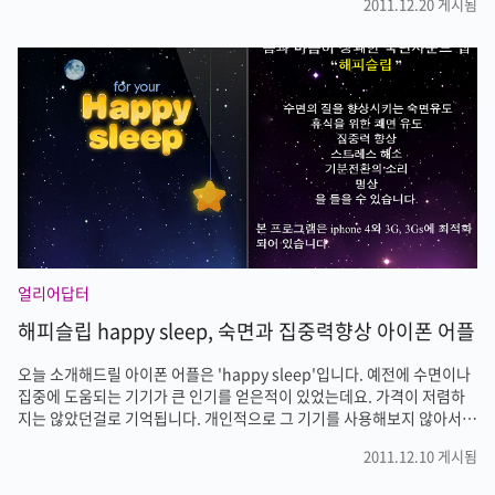
2011.12.20 게시됨
고는 처음이 아닐까 생각이 듭니다. 어쨌거나 지난 주말 바쁜 시간속에서
모처럼 여유가 생겨서 아내와 함께 영화를 보고 왔습니다. 제가 살고 있는
서울 강서구 김포공항에 롯데몰이 생겼습니다. 롯데몰이 생기기전엔 근처
에 CGV만 있었는데 롯데몰이 생기면서 롯데시네마도 개관을 했습니다.
'미션임파서블'을 보기 위해 찾았는데 새 극장인지 시설이 깔끔하고 좋더
군요. 요즘 극장은 매표도 스마트폰으로 예매를 하거나 혹은 극장 매표소
에 있는 ..
얼리어답터
해피슬립 happy sleep, 숙면과 집중력향상 아이폰 어플
오늘 소개해드릴 아이폰 어플은 'happy sleep'입니다. 예전에 수면이나
집중에 도움되는 기기가 큰 인기를 얻은적이 있었는데요. 가격이 저렴하
지는 않았던걸로 기억됩니다. 개인적으로 그 기기를 사용해보지 않아서
실제 효과가 있었는지는 모르겠습니다. 그래도 공부는 자기 자신이 해야
2011.12.10 게시됨
지 집중력 향상 기기를 쓴다고 큰 도움이 될것 같지는 않습니다. 어쨋거나
이제 아이폰 어플로 숙면과 집중을 할 수 있으니 큰 돈을 안들여도 되겠습