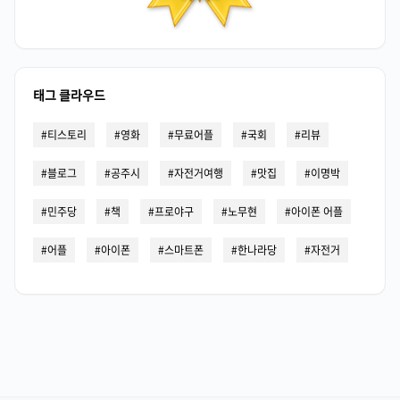
태그 클라우드
티스토리
영화
무료어플
국회
리뷰
블로그
공주시
자전거여행
맛집
이명박
민주당
책
프로야구
노무현
아이폰 어플
어플
아이폰
스마트폰
한나라당
자전거