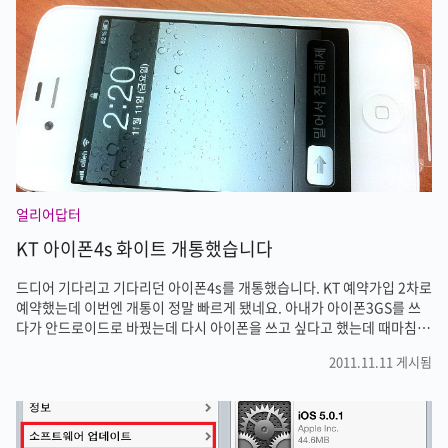
오기'목록에서불러오기'중에서 대두로 만들 사진을 촬영하거나 불러올수
있습니다. 제 사진을 앨범에서 불러와봤습니다. 대두샷을 만드는 방법은
어렵지 않습니다. 먼저 자동으로 얼굴을 검색하면, 오른쪽 안내와 같이 색
칠하..
얼리어답터
KT 아이폰4s 화이트 개통했습니다
드디어 기다리고 기다리던 아이폰4s를 개통했습니다. KT 예약가입 2차로
예약했는데 이번엔 개통이 정말 빠르게 됐네요. 아내가 아이폰3GS를 쓰
다가 안드로이드로 바꿨는데 다시 아이폰을 쓰고 싶다고 했는데 때마침
아이폰4s가 출시되었습니다. 당산 KT에서 개통을 했는데 신규보다는 번
2011.11.11 게시됨
호이동이 시간이 오래걸렸습니다. 디자인은 비슷하지만 성능은 업그레이
드 됐다고 하니 잘썼으면 좋겠네요. 사자마자 바로 ios5.0.1로 업그레드
하고 어플 깔았습니다. 아이폰은 역시 화이트가 이쁜것 같습니다.