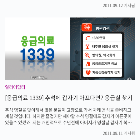
특수문자가 지원되지 않아 불편함을 호소하는 분들이 많았습니다. 하트
2011.09.12 게시됨
♥ 모양 하나 문자로 보내려고 해도 친구에게 보내달라고 한후 다시 복사
해서 보냈다는 어느분의 말씀처럼 다재다능한 아이폰이 특수문자는 지원
해주지 않아 다소 무미건조한 문자를 주고 받는 경우가 많았습니다. 이제
아이폰에서도 특수문자를 보낼수 있습니다. [특수문자] 어플을 이용하면
특수문자를 문자로 보내기, 이메일로 보내기, 카카오톡으로 보내기, 복사
하기 등의 기능을 사용할 수 있습니다. 문자나 카카오톡에서 특수문자를
친구에게 보내고 싶은 ..
얼리어답터
[응급의료 1339] 추석에 갑자기 아프다면? 응급실 찾기
추석 명절을 맞이해서 많은 분들이 고향으로 가서 차례 음식을 준비하고
계실 것입니다. 하지만 즐겁기만 해야할 추석 명절에도 갑자기 아픈곳이
있을수 있겠죠. 저는 개인적으로 수년전에 아버지가 명절날 갑자기 복통
을 호소하셔서 시골에서 어렵게 시내 병원 응급실까지 찾아간 기억이 있
2011.09.11 게시됨
습니다. 병이라는 것이 명절을 가리지 않고 뜻하지 않게 언제든지 갑자기