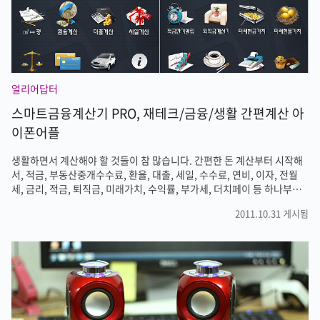
얼리어답터
스마트금융계산기 PRO, 재테크/금융/생활 간편계산 아
이폰어플
생활하면서 계산해야 할 것들이 참 많습니다. 간편한 돈 계산부터 시작해
서, 적금, 부동산중개수수료, 환율, 대출, 세일, 수수료, 연비, 이자, 전월
세, 금리, 적금, 퇴직금, 미래가치, 수익률, 부가세, 더치페이 등 하나부터
열까지 계산의 연속이라고 해도 과언이 아닌데요. 그런 골치 아픈 계산을
2011.10.31 게시됨
쉽게 할수 있는 아이폰 어플이 출시되었습니다. 무료 버전(스마트금융계
산기 아이폰 어플, 적금/부동산수수료/대출/저축 계산기)도 있는데 이번
에 기능을 강화해서 유료버전이 출시되었습니다. 유료버전은 0.99달러인
데요. Pro 버전에서만 사용할 수 있는 대출갈아타기, 전월세전환, 최고금
리찾기, 적금만기알림, 퇴직금계산기, 미래현금/현물가치, 수익률계산기,
커피담배비용계산, VAT/더치페이 계산기등 11개의 계산 기능..