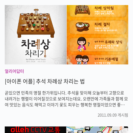
찾아올수 있는 것입니다. 갑자기 감기나 설사 등 평소엔 가벼운 증상이더
라도 명절에 아프다면 당황하기 마련입니다. 명절엔 의료기관도 쉬는 곳
이 많기 때문입니다. 병원뿐만 아니라 약국도 쉬는 곳이 많습니다. 특히나
주간도 아닌 야간에 갑자기 아픔을 호소하는 가족이 있다면 즐거운 명절
날 병원을 찾아 멀리까지 가야하는 경우도 있습니다. 이럴때 보건복지부
에서 제공하는 [응..
얼리어답터
[아이폰 어플] 추석 차례상 차리는 법
곧있으면 민족의 명절 한가위입니다. 추석을 맞이해 오늘부터 고향으로
내려가는 행렬이 이어질것으로 보여지는데요. 오랜만에 가족들과 함께 모
여 맛있는 음식도 해먹고 이야기 꽃도 피우는 행복한 명절이었으면 좋겠
습니다. 추석엔 가족들과 모임도 중요하지만 조상님을 기억하는 차례와
2011.09.09 게시됨
성묘도 중요한 일일것입니다. 그중에서 차례는 젊은 세대에겐 복잡하고
어렵기만 합니다. 상차림부터 시작해서 차례절차까지 생각만해도 머리가
아프기까지합니다. 특히 저는 올해 결혼을 했고 집안의 장남으로써 책임