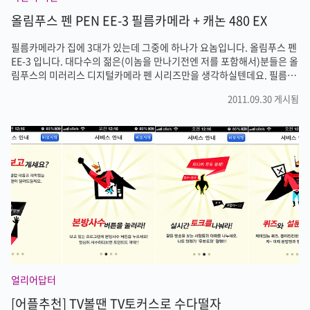
올림푸스 펜 PEN EE-3 필름카메라 + 캐논 480 EX
필름카메라가 집에 3대가 있는데 그중에 하나가 요놈입니다. 올림푸스 펜
EE-3 입니다. 대다수의 젊은(이놈을 만나기전엔 저를 포함해서)분들은 올
림푸스의 미러리스 디지털카메라 펜 시리즈만을 생각하실텐데요. 필름카
메라 시절의 펜도 있었습니다. 남대문에서 2년전에 약 10만원에 산 기억
2011.09.30 게시됨
이 있는데 필름 36방짜리 한통을 넣으면 무려 72장을 촬영할 수 있습니
다. 필름 한장 아까웠던 옛날엔 참 경제적인 카메라였습니다. 덕분에 단점
이 있다면 한롤 현상하려면 한참을 기다려야 한다는 단점아닌 단점이 있
습니다. 요즘은 디지털카메라로 장수 걱정없이 마구 찍어대지만 필름 시
절엔 그러지 못했죠. 한장한장 정성들여 찍던 기억이 저도 있습니다. 요놈
은 조금만 어두워도 촬영이 힘듭니다. 셔터를 누르면 혀 같은 빨간 놈이 뷰
파인더..
얼리어답터
[어플추천] TV볼땐 TV토커스로 수다떨자