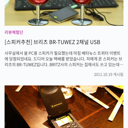
리뷰체험단
[스피커추천] 브리츠 BR-TUWEZ 2채널 USB
사무실에서 쓸 PC용 스피커가 필요했는데 마침 베타뉴스 트위터 이벤트
에 당첨되었네요. 드디어 오늘 택배를 받았습니다. 저에게 온 스피커는 브
리츠의 BR-TUWEZ입니다. BRITZ사의 스피커는 집에서도 쓰고 있는데
저렴한 제품도 음질이 상당히 좋더군요. 물론 수십 수백만원 하는 스피커
2011.10.19 게시됨
에는 비교할바가 못돼지만 보통 사람들이 듣기엔 무난할거란 생각이 듭니
다. 이름없는 브랜드의 저가 스피커보다는 브리츠사의 스피커가 좋다고
생각합니다. 포장상자의 모습입니다. 와인색의 스피커가 왔는데 검은색의
컴퓨터 옆에 놓으니 상당히 보기가 좋습니다. 종이상자를 뜯으니 스피커
가 스티로폼에 잘 쌓여져 있네요. 비닐을 벗겼습니다. 생각보다 크기도 작
고, 디자인도 이쁩니다. 스피커 뒷면의 모습인데요. 볼륨 조절은 스피커 상
단의 동그..