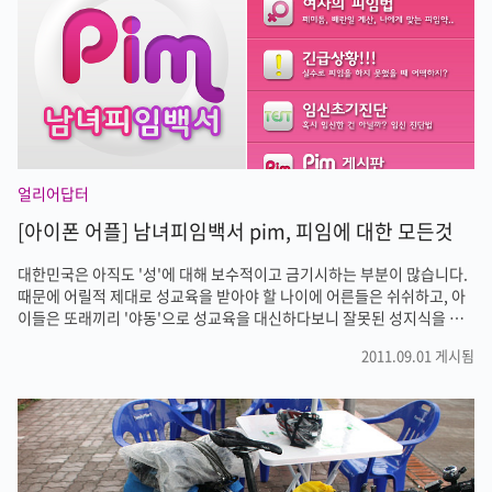
다이어리와 메모 어플이 존재하고 있습니다만 오늘은 Flava라는 어플리
케이션을 소개해드리겠습니다. Flava는 다양한 방식으로 기록을 할 수 있
습니다. 사..
얼리어답터
[아이폰 어플] 남녀피임백서 pim, 피임에 대한 모든것
대한민국은 아직도 '성'에 대해 보수적이고 금기시하는 부분이 많습니다.
때문에 어릴적 제대로 성교육을 받아야 할 나이에 어른들은 쉬쉬하고, 아
이들은 또래끼리 '야동'으로 성교육을 대신하다보니 잘못된 성지식을 갖
게 되는 경우가 많습니다. 잘못된 성지식은 성범죄나 무분별한 성생활로
2011.09.01 게시됨
이어지기도 합니다. 최근엔 어려서부터 성교육을 하고는 있지만 아직도
청소년 뿐만 아니라 어른들도 성교육의 기본이라고 할 수 있는 피임법 조
차 잘 모르는 경우가 많습니다. 그렇다고 누구에게 물어보기도 뭐한 것이
바로 피임법입니다. 제대로 된 피임법에 대해 공부할 수 있고 이야기를 나
눌수 있는 어플을 소개해드리겠습니다. '남녀피임백서 Pim'어플입니다.
남자라고 남자의 피임법만 알면 완전한 피임을 할 수 없다고 생각합니다.