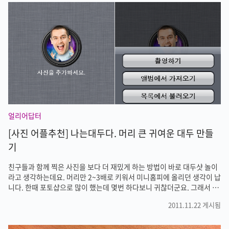
니다. happy sleep를 실행한 모습입니다. 처음 실행하면 퀵가이드를 볼
수 있습니다. 해피슬립은 몸과 마음이 상쾌해지는 숙면사운드앱이라고 소
개되고 있는데 누구나 한번쯤은 들어봤을 조용한 명상음악 같은 것입니
다. 해피슬립을 사용하면 숙면유도, 쾌면유도, 집중력 향상, 스트레스 해
소..
얼리어답터
[사진 어플추천] 나는대두다. 머리 큰 귀여운 대두 만들
기
친구들과 함께 찍은 사진을 보다 더 재밌게 하는 방법이 바로 대두샷 놀이
라고 생각하는데요. 머리만 2~3배로 키워서 미니홈피에 올리던 생각이 납
니다. 한때 포토샵으로 많이 했는데 몇번 하다보니 귀찮더군요. 그래서 잊
고 있었는데 아이폰 어플로 쉽게 대두샷 놀이를 할 수 있는 방법이 있습니
2011.11.22 게시됨
다. 앱스토어에서 '나는대두다' 어플을 받으면 몇번의 조작으로 쉽게 대두
인증샷 놀이를 할 수 있습니다. 나는대두다를 실행한 모습입니다. 캐릭터
가 참 귀엽죠? 카메라 모양의 아이콘을 누르면 '촬영하기''앨범에서가져