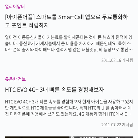
얼리어답터
[아이폰어플] 스마트콜 SmartCall 앱으로 무료통화하
고 포인트 적립하자
얼마전 이동통신사들이 기본료를 할인해준다는 것이 큰 뉴스가 된적이 있
습니다. 통신료가 가계지출에서 큰 비율을 차지하기 때문인데요. 특히 스
마트폰의 출시와 아이패드나 갤럭시탭 같은 태블릿pc의 등장으로 통신비
지출은 더욱 늘고 있는 실정입니다. 저도 개인적으로 아이폰과 아이패드
2011.08.16 게시됨
그리고 집에서는 인터넷과 IPTV까지 통신비가 차지하는 비중이 커서 걱
정입니다. 조금이라도 통신비를 줄일수 있다면 좋겠다는 생각을 해보는데
요. 아이폰 앱인 [SMARTCALL]을 사용하면 무료국제전화를 사용할수 있
유용한 정보
고, 평생번호 기능을 통해 사용량에 따라 받는 포인트를 적립해 기프티쇼
혜택을 받을수 있습니다. 또한 아이폰 기본 전화기능엔 없는 연락처 그룹
HTC EVO 4G+ 3배 빠른 속도를 경험해보자
관리와 그룹문자를 보낼수 있는 기능까지 있기 때문에 국제통화가 많은
분들이나 아이..
HTC EVO 4G+ 3배 빠른 속도를 경험해보자 현재 아이폰을 사용하고 있지
만 개인적으로 HTC 제품들을 좋아합니다. 특히 HTC의 UI를 좋아해서 예
전 미라지폰에 적용해서 쓰기도 했는데요. 4G 개통과 함께 HTC에서 EVO
폰을 출시했습니다. 기존 스마트폰보다 무려 3배 빠른 속도로 데이터 통신
2011.07.22 게시됨
을 즐길수 있다고 하는데 기대가 됩니다. 물론 아직은 초기라서 여러가지
부족한점이 있을것 같지만 이제 3G가 아닌 4G로 넘어가는 단계라고 생각