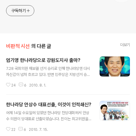
구독하기
더보기
비판적 시선
의 다른 글
엄기영 한나라당으로 강원도지사 출마?
글 내용
7.28 국회의원 재보궐 선거 승리로 인해 한나라당엔 다시
자신감이 넘쳐 흐르고 있다. 반면 민주당은 지방선거 승리
에 도취해 민심을 읽지 못하면서 재보궐 선거에서 패배했
24
6
2010. 8. 1.
다. 이번 재보궐 선거 결과를 분석해볼때 국민은 지난 지방
선거에서 민주당이 좋아서 표를 던진것이 아니라는 것을
분명하게 각인시켜주었다. 이는 민주당의 텃밭이라고 할
한나라당 안상수 대표선출, 이것이 인적쇄신?
수 있는 광주에서조차 민주당이 간신히 이길수밖에 없었던
글 내용
이유이기도 하다. 어쨌든 보궐선거는 끝났지만 선거결과만
어제 14일 수요일에 있었던 한나라당 전당대회에서 안상
큼 관심을 끄는 것이 있다. 바로 강원도지사 출마설이 나돌
수 의원이 당대표로 선출되었습니다. 친이는 최고위원을
고 있는 엄기영 전 MBC 사장때문이다. 그의 출마설이 더
장악함으로써 다시한번 한나라당의 주류임을 확인했고, 친
욱 눈길을 끄는 것은 출마설의 진원지가 야당이 아닌 한나
22
6
2010. 7. 15.
박계는 서병수 의원 1인만 최고위원으로 선출되었습니다.
라당이기 때문이다. 현 정권과의 마찰로 인해 MBC 사장직