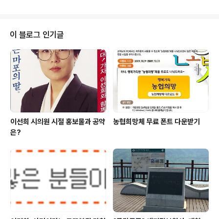
하지만 이번 한나라당 전당대회를 보면서 실망감을 감출수
에서 물러날수밖에 없었던 그가 한나라당 주자..
없었습니다. 한나라당은 지난 지방선거 패배이후 인적쇄신
과 국민과 소통하겠다고 말했습니다. 초재선 의원이 중심
이 된 쇄신모임은 당의 체질을 바꿔야 한다고 말하기도 했
이 블로그 인기글
습니다. 하지만 전당대회 결과 한나라당은 미래로 나아가
기보다는 다시한번 과거를 선택했습니다. 기대했던 인적쇄
신도 없었고, 소장파들의 하나된 목소리도 없었습니다. 양
강이었던 안상수 의원과 홍준표 의원은 서로 폭로하기에
바빴고, 정두언 의원은 권력투쟁의 장본인으로 물의를 일
으켰습니..
이선희 시의원 시절 홍보물과 공약
농협희망체 무료 폰트 다운받기
은?