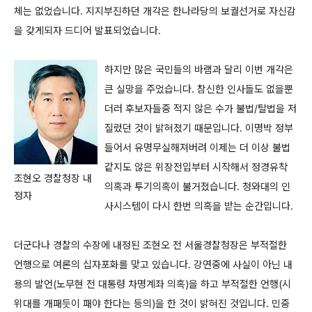
체는 없었습니다. 지지부진하던 개각은 한나라당의 보궐선거로 자신감
을 갖게되자 드디어 발표되었습니다.
하지만 많은 국민들의 바램과 달리 이번 개각은
큰 실망을 주었습니다. 참신한 인사들도 없을뿐
더러 후보자들중 적지 않은 수가 불법/탈법을 저
질렀던 것이 밝혀졌기 때문입니다. 이명박 정부
들어서 유명무실해져버려 이제는 더 이상 불법
같지도 않은 위장전입부터 시작해서 정경유착
조현오 경찰청장 내
의혹과 투기의혹이 불거졌습니다. 청와대의 인
정자
사시스템이 다시 한번 의혹을 받는 순간입니다.
더군다나 경찰의 수장에 내정된 조현오 전 서울경찰청장은 부적절한
언행으로 여론의 십자포화를 맞고 있습니다. 강연중에 사실이 아닌 내
용의 발언(노무현 전 대통령 차명계좌 의혹)을 하고 부적절한 언행(시
위대를 개패듯이 패야 한다는 등의)을 한 것이 밝혀진 것입니다. 민중