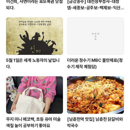
이건희, 사면이라는 로또복권 당첨
[금강종주] 대전정부청사-대청
되다.
댐-세종보-공주보-백제보-익산
성당포구-군산 하구둑
5월 1일은 세계 노동자의 날입니
더러운 정수기 MBC 불만제로(정
다.
수기 제작 체험담)
무지 미니 에코백, 초등 유아 미술
[남춘천역 맛집] 남춘천 닭갈비와
색칠 놀이 공부하기 좋아요
막국수