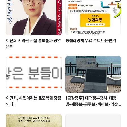
기술에서는 북한에 상당히 뒤져있다. 북한이 국제사회에
이토록 미움을 받게된 이유는 그동안 그들이 행적들이 의
심을 사기 때문이다. 각종 테러를 지원하고 ..
이선희 시의원 시절 홍보물과 공약
농협희망체 무료 폰트 다운받기
은?
이건희, 사면이라는 로또복권 당첨
[금강종주] 대전정부청사-대청
되다.
댐-세종보-공주보-백제보-익산
성당포구-군산 하구둑