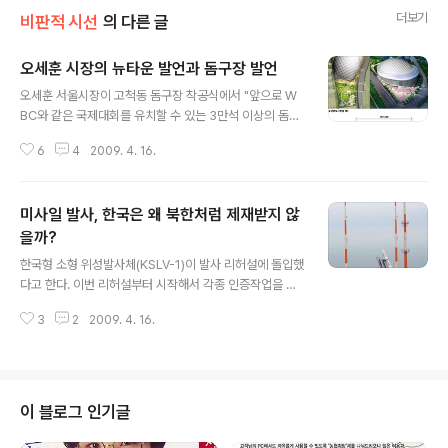
더보기
비판적 시선
의 다른 글
오세훈 시장의 뉴타운 발언과 돔구장 발언
글 내용
오세훈 서울시장이 고척동 돔구장 착공식에서 "앞으로 W
BC와 같은 국제대회를 유치할 수 있는 3만석 이상의 돔구
장 건립을 추진하겠다"고 말했다고 한다. 야구팬으로서 지
6
4
2009. 4. 16.
자체들이 서로들 돔구장을 짓겠다고 하는 것은 반가운 일
이다. 하지만 야구팬들은 한 번 속은적이 있다. WBC 1회
대회에서 4강에 들고 야구붐이 일자 지자체들은 돔구장과
미사일 발사, 한국은 왜 북한처럼 제재받지 않
야구장 신설을 약속했으나 결과적으로 이루어진 곳은 아무
곳도 없다. 선거때마다 낙후된 야구장을 신설하겠다는 공
을까?
글 내용
약을 내걸었으나 아직도 프로야구 팬들은 수십년된 야구장
한국형 소형 위성발사체(KSLV-1)이 발사 리허설에 돌입했
에서 응원을 하고 있는 현실이다. 내년엔 지방선거가 있다.
다고 한다. 이번 리허설부터 시작해서 각종 인증작업을 마
또 한번 출마자들은 저마다 표를 얻기 위해 야구장 신설을
무리하면 7월말에 실제 발사를 한다고 한다. 이와 관련해
공약으로 내걸을 것이다. 여기서 오세훈 시장의 오늘 발언
3
2
2009. 4. 16.
서 얼마전 있었던 북한의 대포동 미사일에 대해 이야기하
은 상당한 의미가 있다고 본다. 내년 서울시..
지 않을수 없을 것 같다. 북한은 위성발사체를 발사한다고
사전에 국제기구에 통보를 하고 태평양 상공으로 발사를
했다. 인공위성의 성공 여부를 떠나서 발사체(대포동 미사
일)의 기술 수준은 상당한 수준에 이른 것으로 판단되고 있
이 블로그 인기글
다. 반면 한국형 소형 위성발사체는 1단계 로켓 기술이 없
어 1단계 로켓을 러시아에서 수입한다고 한다. 위성발사체