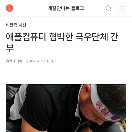
검색하기
개갈안나는 블로그
티스토리
비판적 시선
애플컴퓨터 협박한 극우단체 간
부
흑백테레비
2009. 4. 17. 10:18