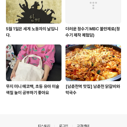
5월 1일은 세계 노동자의 날입니
더러운 정수기 MBC 불만제로(정
다.
수기 제작 체험담)
무지 미니 에코백, 초등 유아 미술
[남춘천역 맛집] 남춘천 닭갈비와
색칠 놀이 공부하기 좋아요
막국수
의안내
티스토리
로그인
고객센터