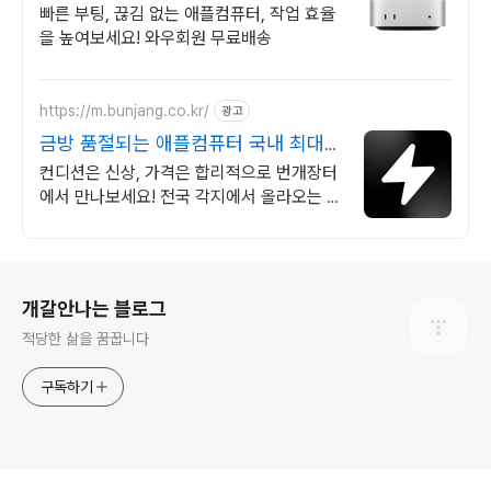
인
빠른 부팅, 끊김 없는 애플컴퓨터, 작업 효율
을 높여보세요! 와우회원 무료배송
https://m.bunjang.co.kr/
광고
금방 품절되는 애플컴퓨터 국내 최대
브랜드 중고거래
컨디션은 신상, 가격은 합리적으로 번개장터
에서 만나보세요! 전국 각지에서 올라오는 전
국구 최다 상품 매일 10만 개 이상의 신규 상
품 업로드
로그 정보
개갈안나는 블로그
적당한 삶을 꿈꿉니다
구독하기