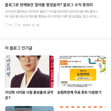
story.com/56)의 스킨 plain을 적용했습니다. 용의자님의 스킨을 조금 수정
블로그로 한해동안 얼마를 벌었을까? 블로그 수익 총정리
해서 블로그에 적용해봤습니다. 깔끔하고 심플한 스킨을 찾았는데 마음에 드는
글 내용
스킨들은 본문크기를 쉽게 늘릴수 없어서 고민하다가 용의자님의 스킨은 스킨
2009년 결산하는 의미에서 블로그 수익을 정리한적 있는데 다음 애드클릭스
위자드를 사용할 수 있어서 선택했습니다. 화려한 색상은 최대한 배제했고 물결
와 구글 애드센스만 정리를 했었습니다. 하지만 다른 광고모델도 있고 수익도
플래시가 적용되었..
꽤 있어서 오늘은 기타수익을 정리해보도록 하겠습니다. 다음 애드클릭스 수입
11
9
2009. 12. 31.
[유용한 정보] - 블로그광고 수익공개, 애드클릭스 10개월 수입 23만원 구글
애드센스 수입은 [유용한 정보] - 구글 애드센스 블로그 광고 수익 총정리 제 블
로그에 달려있는 블로그 광고 수익모델들의 총 수입은 아래와 같습니다. 애드센
스 940,000원(5개월 운영) 애드클릭스 230,000원(10개월 운영) 올블릿 16
0,600원(10개월 운영) 알라딘 TTB 89,127원(9개월 운영) 충청투데이 원고
이 블로그 인기글
료 약 550,000원(9개월) 위드블로그 65,000원(5개월) 합계 2,03..
이선희 시의원 시절 홍보물과 공약
농협희망체 무료 폰트 다운받기
은?