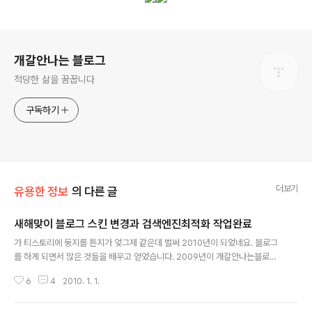
로그 정보
개갈안나는 블로그
적당한 삶을 꿈꿉니다
구독하기
더보기
유용한 정보
의 다른 글
새해맞이 블로그 스킨 변경과 검색엔진최적화 작업완료
글 내용
가 티스토리에 둥지를 튼지가 엊그제 같은데 벌써 2010년이 되었네요. 블로그
를 하게 되면서 많은 것들을 배우고 얻었습니다. 2009년이 개갈안나는블로그
의 태동기라면 2010년은 도약의 발판으로 운영할까 생각합니다. 더욱 좋은 포
6
4
2010. 1. 1.
스팅으로 개갈안나는블로그를 방문해주시는 분들에게 보답하도록 하겠습니다.
2010년을 맞이해서 블로그 스킨을 변경했습니다. 용의자님(http://yongja.ti