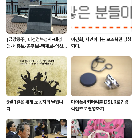
[금강종주] 대전정부청사-대청
이건희, 사면이라는 로또복권 당첨
댐-세종보-공주보-백제보-익산
되다.
성당포구-군산 하구둑
5월 1일은 세계 노동자의 날입니
아이폰4 카메라를 DSLR로? 광
다.
각렌즈로 촬영하기