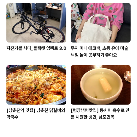
자전거를 사다_블랙캣 임팩트 3.0
무지 미니 에코백, 초등 유아 미술
색칠 놀이 공부하기 좋아요
[남춘천역 맛집] 남춘천 닭갈비와
[평양냉면맛집] 동치미 육수로 만
막국수
든 시원한 냉면, 남포면옥