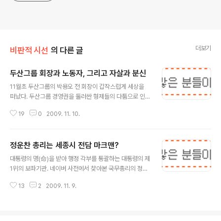
더보기
비판적 시선
의 다른 글
두산그룹 회장과 노동자, 그리고 자살과 분신
글 내용
11월초 두산그룹의 박용오 전 회장이 갑작스럽게 세상을
떠났다. 두산그룹 경영권을 둘러싼 형제들의 다툼으로 인
해 박용오 전 회장은 경영일선에서 물러나야 했고 그룹에
19
0
2009. 11. 10.
서 쫓겨나 건설회사를 운영중이었다. 하지만 건설회사의
경영은 어려웠고 둘째아들마저 구속되었다. 결국 부도위기
에 몰린 박 전회장은 자살을 선택했고 오늘 언론에선 아들
정운찬 총리는 세종시 전담 마크맨?
들을 두산일가로 받아들여달라는 유서내용이 보도되었다.
글 내용
박 전회장의 자살 소식을 접하면서 많은 생각이 들었다. 국
대통령의 명(命)을 받아 행정 각부를 통괄하는 대통령의 제
내에서도 손꼽히는 그룹의 회장이었던 사람의 말로가 자살
1위의 보좌기관. 네이버 사전에서 찾아본 국무총리의 정의
로 끝나는것을 보며 인생의 허망함을 보았다. 권력과 명예
이다. 우리나라에선 대통령의 힘이 워낙 막강하기 때문에
와 부를 모두 가졌음에도 한순간에 형제들에게서 쫓겨나고
13
2
2009. 11. 9.
총리라는 자리의 위상이 약해보이는 것이 사실이지만 어쨌
결국 자살을 선택할 수 밖에 없었던 삶이 참 불쌍하다는 생
거나 국무총리는 대통령 다음으로 중요한 위치이다. 특히
각이 들었다. 그리고 야구를 좋아했던 한사람으로써 수년..
내각을 잘 이끌어야 하는 임무를 가지고 있다. 관계부처끼
리 의견이 다를때가 있는데 이를 조정하고 내부정리를 하