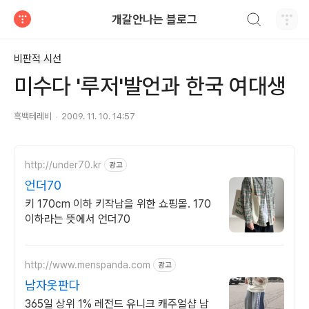
검색하기
개갈안나는 블로그
티스토리
비판적 시선
미수다 '루저'발언과 한국 여대생
흑백테레비
2009. 11. 10. 14:57
http://under70.kr
광고
언더70
키 170cm 이하 키작남을 위한 쇼핑몰. 170
이하라는 뜻에서 언더70
http://www.menspanda.com
광고
남자옷판다
365일 상위 1% 레전드 유니크 캐주얼샵 남