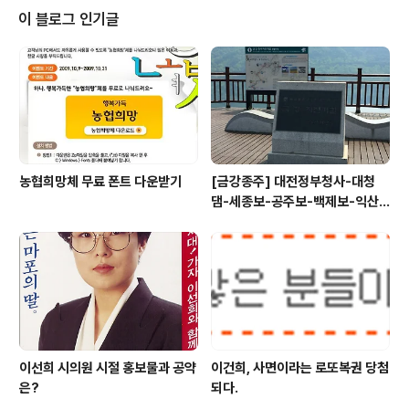
는곳도 바로 국무총리실이다. 하지만 취임한지 한달이 되
이 블로그 인기글
어가는 정운찬 총리는 그 역할에 충실하지 못한것 같다. 요
즘 국회는 국정감사 대정부기간인데 몇일전에도 정운찬 총
리는 의원들의 질문에 '총리가 된지 한달밖에 안되 다 알지
못한다'라고 했다. 오늘은 한나라당 한선교의원의 질문에
'장학퀴즈 하듯이 물어보지 말라'며 발끈하기까지..
농협희망체 무료 폰트 다운받기
[금강종주] 대전정부청사-대청
댐-세종보-공주보-백제보-익산
성당포구-군산 하구둑
이선희 시의원 시절 홍보물과 공약
이건희, 사면이라는 로또복권 당첨
은?
되다.