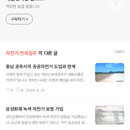
적당한 삶을 꿈꿉니다
구독하기
더보기
자전거 전국일주
의 다른 글
충남 공주시의 공공자전거 도입과 한계
글 내용
이명박 정부가 밀고 있는 저탄소녹색성장의 대표상품은
'자전거'입니다. 정부는 4대강 주변과 해안을 따라 자전거
길을 만든다고 하고 서울시도 자전거도로 확충 계획을 발
9
8
2009. 8. 31.
표했습니다. 하지만 정작 자전거타기가 활성화되어야 할
지방의 자치단체들은 예산부족과 인식부족으로 자전거 활
성화가 되지 못하고 있습니다. 일부 지자체에서는 단체보
삼성화재 녹색 자전거 보험 가입
험도 들고 공공자전거를 도입하기도 하지만 대부분의 기초
글 내용
자치단체들은 생색내기용 자전거도로 만들기에 그치고 있
국민은행에서 삼성화재의 녹색 자전거 보험을 가입했습니
습니다. 하지만 지방이야 말로 자전거가 대체교통수단으로
다. 도난과 분실에 대한 보장이 안되고, 이미 실손보장 보험
활용될 조건과 환경이 갖추어져 있다고 생각합니다. 얼마
이 있으면 대체가능하다고 비난이 많은 자전거 보험입니