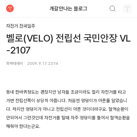
검색하기
개갈안나는 블로그
티스토리
자전거 전국일주
벨로(VELO) 전립선 국민안장 VL
-2107
흑백테레비
2009. 9. 17. 23:14
동네 한바퀴정도는 괜찮지만 남자들 조금이라도 멀리 자전거를 타고
가면 전립선쪽이 상당히 아픕니다. 처음엔 엉덩이가 아픈줄 알았습니
다. 하지만 엉덩이가 아니고 전립선이 아픈 것이더라구요. 혈액순환이
안되어서 그런것인데 자전거를 탈때 자주 엉덩이를 틀어서 혈액순환을
해줘야 한다는군요.