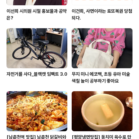
이선희 시의원 시절 홍보물과 공약
이건희, 사면이라는 로또복권 당첨
은?
되다.
자전거를 사다_블랙캣 임팩트 3.0
무지 미니 에코백, 초등 유아 미술
색칠 놀이 공부하기 좋아요
[남춘천역 맛집] 남춘천 닭갈비와
[평양냉면맛집] 동치미 육수로 만