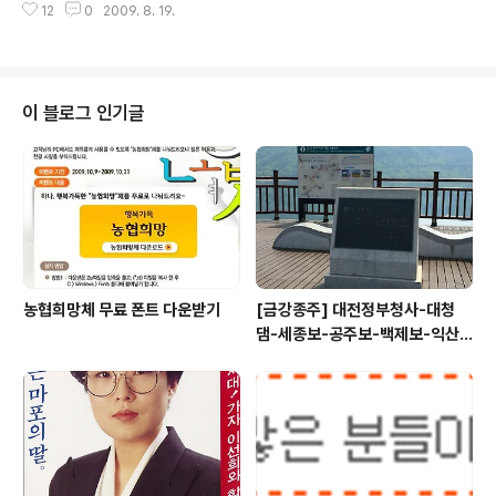
전 충남 공주에 갔는데 눈에 띄게 자전거 도로를 확충하고
12
0
2009. 8. 19.
다. 그래도 어쩌겠습니까. 다른 보험도 없고, 가격도 저렴(3
있고 공공자전거도 도입했습니다. 공주는 알다시피 백제의
1,520원)하니 1년 보장치고는 괜찮은것 같습니다. 자전거
문화와 전통을 느낄 수 있는 소도시입니다. 예전부터 공주
타면서 무슨일이 생길지 모르는데 하루 술 한번 안먹으면
같은 ..
되는 돈으로 1년을 안심하고 탈 수 있으니 좋은 것 같습니
다. 앞으로 나오는 자전거 보험은 보장이 더 좋아졌으면 좋
이 블로그 인기글
겠습니다. 자전거 타는 분들이 원하는 보장은 도난과 분실
도 보장해달라는 것이니까요. 요즘 자전거 값도 많이 올랐
는데 100만원 하는 자전거 잃어버리면 다치는 것 만큼 마
음이 아플거 같습니다. 아울러 자전거에 대한 국민의식과
정책적인 대책이 필요할 것 같네요...
농협희망체 무료 폰트 다운받기
[금강종주] 대전정부청사-대청
댐-세종보-공주보-백제보-익산
성당포구-군산 하구둑