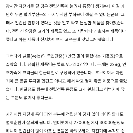
장시간 자전거를 탈 경우 전립선쪽이 눌려서 통증이 생기는데 이걸 가
만히 두면 발기부전등의 무시무시한 부작용이 생길 수 있다는군요. 그
래서 전립선 안장이 있다는 것을 알고 싸고 튼실한 제품을 찾아봤습니
다. 전립선 안장은 고가의 제품도 있고 또 사람마다 선호하는 제품이나
좋다고 하는 제품이 천지차이여서 고르는데 몇일 고민했습니다.
그러다가 벨로(velo)의 국민안장(그만큼 많이 팔렸다는 거겠죠)으로
골랐습니다. 정확한 제품명은 벨로 VL-2107 입니다. 무게는 228g, 인
조가죽에 크리몰리 합금레일로 구성되어 있습니다. 초보이어서 자전
거에 큰 돈을 투자할 형편도 아니고 해서 싸고 평이 좋은 제품으로 골랐
습니다. 한달정도 탔는데 전립선쪽 통증도 크게 완화되고 허벅지에 닿
는 부분도 없어서 좋더군요.
사진처럼 저렇게 홈이 파인 부분에 전립선이 닿지 않아 라이딩할때도
혈액순환이 잘되게 됩니다. 인터넷에서 27000원에서 30000원정도
하니까 전립선이 많이 아프신 분들은 바꿔보세요. 자전거에 부착도 쉽