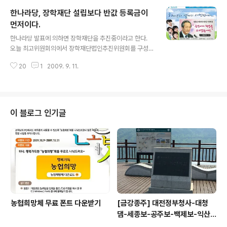
있다. 얼마전 취임한 김준규 검찰총장도 위장전입했고 이
한나라당, 장학재단 설립보다 반값 등록금이
번 개각에서 법무장관으로 내정된 이귀남 법무장관 후보자
와 민일영 대법관 후보자도 위장전입한 사실이 밝혀졌다.
먼저이다.
글 내용
만약에 일반 서민이 주민등록법을 위반하고 위장전입을 했
한나라당 발표에 의하면 장학재단을 추진중이라고 한다.
다면 실형까지는 아니더라도 벌금형에 처해졌을 것이다.
오늘 최고위원회의에서 장학재단법인추진위원회를 구성하
하지만 이명박 대통령을 비롯한 현 정권 고위직 공무원중
고 차후 일정을 협의했다고 한다. 추진위원장에는 정몽준
많은 인사가 위장전입을 했음에도 불구하고 마치 경범죄를
20
1
2009. 9. 11.
대표이며 장학재단이 설립되면 외부인사를 재단이사장으
위반한 것처럼 대충 넘어가고 있다. 이 정도면 범죄불감증
로 위촉한다고 한다. 이어 설립을 위해 추진 부위원장에 남
을 ..
경필의원, 업무총괄에 진수희 여의도연구소장등이다. 법률
간사로는 고승덕 의원과 홍정욱 의원도 포함되어 있다. 한
나라당은 올해까지 장학재단을 설립하는 것이 목표이며 재
이 블로그 인기글
단명칭을 당과 연구소 홈페이지를 통해 공모할 예정이란
다. 정당이 장학재단을 추진하고 설립하는 것은 아마 처음
이 아닐까 생각이 든다. 정당이 장학재단을 만드는 것도 어
렵지만 이해에 따라 정당이 자주 바뀌는 한국정치사때문에
장기적인 목표를 가지고 운영해야할 장학재단을 설립하기
는 어려웠을..
농협희망체 무료 폰트 다운받기
[금강종주] 대전정부청사-대청
댐-세종보-공주보-백제보-익산
성당포구-군산 하구둑