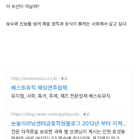
이 우선이 아닐까?
보수와 진보를 넘어 제발 원칙과 상식이 통하는 사회에서 살고 싶다.
http://bestmusics.co.kr
광고
베스트뮤직 웨딩연주업체
뮤지컬, 사회, 축가, 주례, 재즈 전문업체 베스트뮤직
https://blog.naver.com/applepodo
광고
눈높이러닝센터금호학원블로그 2012년 부터 지켜왔
습니다
전문 자격증을 보유한 과목 별 선생님이 계시는 인천 효성동
학원은 바로 여기입니다 학습에 진심이며, 포기하지 않고 끌