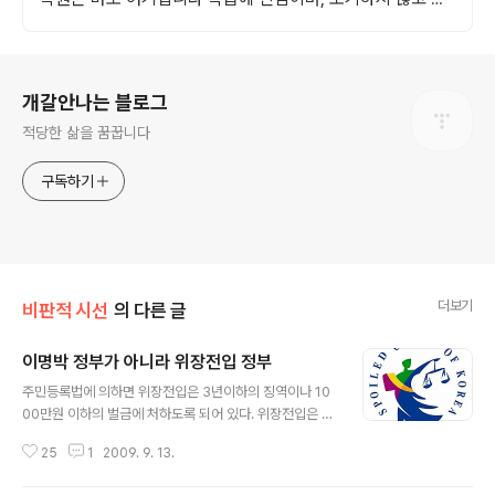
고 밀어 올려드립니다. 수포자, 영포자 환영!
로그 정보
개갈안나는 블로그
적당한 삶을 꿈꿉니다
구독하기
더보기
비판적 시선
의 다른 글
이명박 정부가 아니라 위장전입 정부
글 내용
주민등록법에 의하면 위장전입은 3년이하의 징역이나 10
00만원 이하의 벌금에 처하도록 되어 있다. 위장전입은 폭
행죄나 과실치사죄보다 형량이나 벌금이 높은 중범죄다.
25
1
2009. 9. 13.
하지만 이명박 정부 들어서 고위직 공무원들이 위장전입이
란 법을 어겨도 당당하게 장관이나 검찰총장에 임명되고