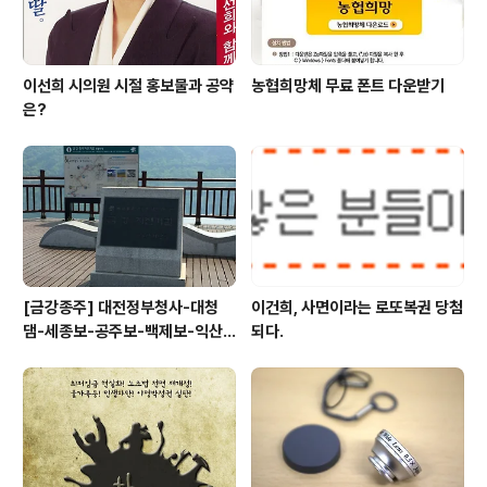
이선희 시의원 시절 홍보물과 공약
농협희망체 무료 폰트 다운받기
은?
[금강종주] 대전정부청사-대청
이건희, 사면이라는 로또복권 당첨
댐-세종보-공주보-백제보-익산
되다.
성당포구-군산 하구둑