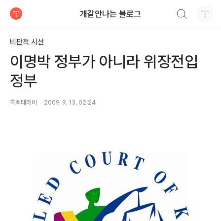
검색하기
개갈안나는 블로그
티스토리
비판적 시선
이명박 정부가 아니라 위장전입
정부
흑백테레비
2009. 9. 13. 02:24