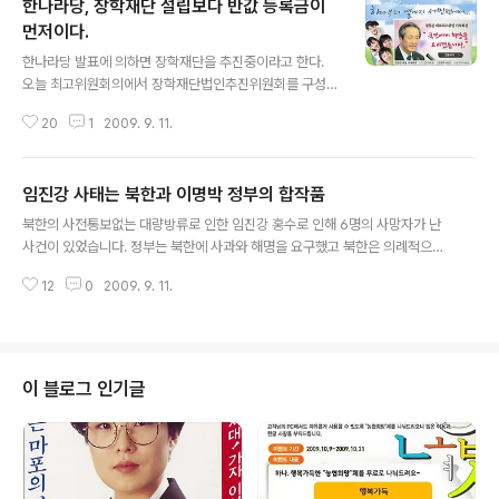
한나라당, 장학재단 설립보다 반값 등록금이
먼저이다.
글 내용
한나라당 발표에 의하면 장학재단을 추진중이라고 한다.
오늘 최고위원회의에서 장학재단법인추진위원회를 구성하
고 차후 일정을 협의했다고 한다. 추진위원장에는 정몽준
20
1
2009. 9. 11.
대표이며 장학재단이 설립되면 외부인사를 재단이사장으
로 위촉한다고 한다. 이어 설립을 위해 추진 부위원장에 남
경필의원, 업무총괄에 진수희 여의도연구소장등이다. 법률
임진강 사태는 북한과 이명박 정부의 합작품
간사로는 고승덕 의원과 홍정욱 의원도 포함되어 있다. 한
글 내용
나라당은 올해까지 장학재단을 설립하는 것이 목표이며 재
북한의 사전통보없는 대량방류로 인한 임진강 홍수로 인해 6명의 사망자가 난
단명칭을 당과 연구소 홈페이지를 통해 공모할 예정이란
사건이 있었습니다. 정부는 북한에 사과와 해명을 요구했고 북한은 의례적으로
다. 정당이 장학재단을 추진하고 설립하는 것은 아마 처음
신속하게 설명을 했지만 사과도 없고 뭔가 부족한 설명입니다. 이명박 정권답게
이 아닐까 생각이 든다. 정당이 장학재단을 만드는 것도 어
12
0
2009. 9. 11.
다시 북한에 납득할만한 해명과 사과를 요구했다고 합니다. 일부 보수언론과 단
렵지만 이해에 따라 정당이 자주 바뀌는 한국정치사때문에
체들은 북한이 일부러 방류를 했다는 이른바 '수공'이라고 주장합니다. 나름 일
장기적인 목표를 가지고 운영해야할 장학재단을 설립하기
리가 있는 주장이라고 생각합니다. 장마철도 아니고 물을 가두어야 할 시기에
는 어려웠을..
조금도 아니고 엄청난 물을 방류했다는 것은 그런 의심을 갖게 만들수 있는 충
분한 이유라고 생각이 듭니다. 북한이 어떤 이유로 방류를 했건간에 6명이라는
이 블로그 인기글
안타까운 목숨을 앗아간 것은 분명 사과를 해야 할 문제라고 생각합니다. 하지
만 정부와 군, 수자원공사의 미..