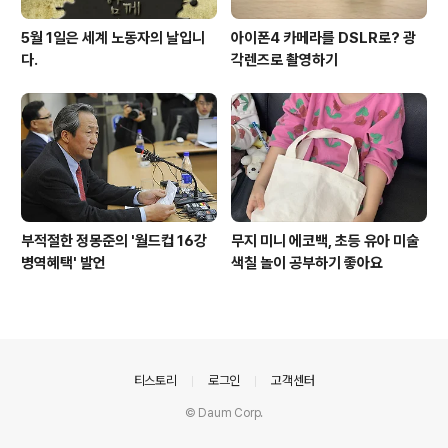
5월 1일은 세계 노동자의 날입니
아이폰4 카메라를 DSLR로? 광
다.
각렌즈로 촬영하기
부적절한 정몽준의 '월드컵 16강
무지 미니 에코백, 초등 유아 미술
병역혜택' 발언
색칠 놀이 공부하기 좋아요
의안내
티스토리
로그인
고객센터
© Daum Corp.